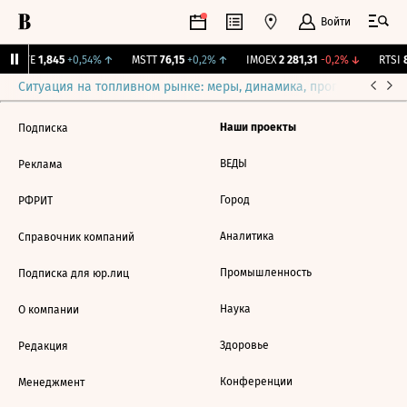
Войти
LIFE
1,845
+0,54%
↑
MSTT
76,15
+0,2%
↑
IMOEX
2 281,31
-0,2%
↓
RTSI
8
Ситуация на топливном рынке: меры, динамика, прогнозы
Выб
Наши проекты
Подписка
ВЕДЫ
Реклама
Город
РФРИТ
Аналитика
Справочник компаний
Промышленность
Подписка для юр.лиц
Наука
О компании
Здоровье
Редакция
Конференции
Менеджмент