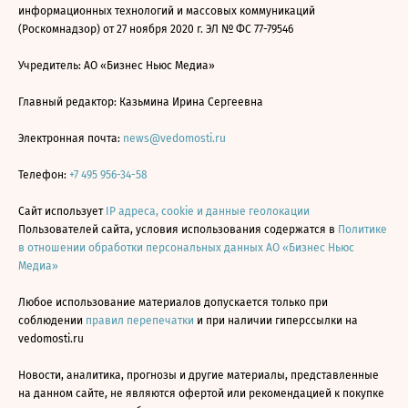
информационных технологий и массовых коммуникаций
(Роскомнадзор) от 27 ноября 2020 г. ЭЛ № ФС 77-79546
Учредитель: АО «Бизнес Ньюс Медиа»
Главный редактор: Казьмина Ирина Сергеевна
Электронная почта:
news@vedomosti.ru
Телефон:
+7 495 956-34-58
Сайт использует
IP адреса, cookie и данные геолокации
Пользователей сайта, условия использования содержатся в
Политике
в отношении обработки персональных данных АО «Бизнес Ньюс
Медиа»
Любое использование материалов допускается только при
соблюдении
правил перепечатки
и при наличии гиперссылки на
vedomosti.ru
Новости, аналитика, прогнозы и другие материалы, представленные
на данном сайте, не являются офертой или рекомендацией к покупке