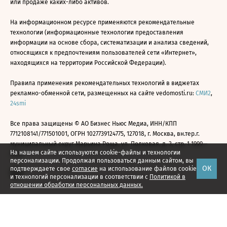
или продаже каких-либо активов.
На информационном ресурсе применяются рекомендательные
технологии (информационные технологии предоставления
информации на основе сбора, систематизации и анализа сведений,
относящихся к предпочтениям пользователей сети «Интернет»,
находящихся на территории Российской Федерации).
Правила применения рекомендательных технологий в виджетах
рекламно-обменной сети, размещенных на сайте vedomosti.ru:
СМИ2
,
24smi
Все права защищены © АО Бизнес Ньюс Медиа, ИНН/КПП
7712108141/771501001, ОГРН 1027739124775, 127018, г. Москва, вн.тер.г.
муниципальный округ Марьина Роща, ул. Полковая, д. 3, стр. 1 1999—
На нашем сайте используются cookie-файлы и технологии
2026
персонализации. Продолжая пользоваться данным сайтом, вы
ОК
подтверждаете свое
согласие
на использование файлов cookie
и технологий персонализации в соответствии с
Политикой в
отношении обработки персональных данных.