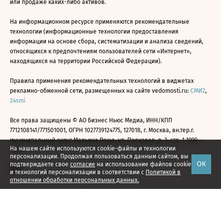
или продаже каких-либо активов.
На информационном ресурсе применяются рекомендательные
технологии (информационные технологии предоставления
информации на основе сбора, систематизации и анализа сведений,
относящихся к предпочтениям пользователей сети «Интернет»,
находящихся на территории Российской Федерации).
Правила применения рекомендательных технологий в виджетах
рекламно-обменной сети, размещенных на сайте vedomosti.ru:
СМИ2
,
24smi
Все права защищены © АО Бизнес Ньюс Медиа, ИНН/КПП
7712108141/771501001, ОГРН 1027739124775, 127018, г. Москва, вн.тер.г.
муниципальный округ Марьина Роща, ул. Полковая, д. 3, стр. 1 1999—
На нашем сайте используются cookie-файлы и технологии
2026
персонализации. Продолжая пользоваться данным сайтом, вы
ОК
подтверждаете свое
согласие
на использование файлов cookie
и технологий персонализации в соответствии с
Политикой в
отношении обработки персональных данных.