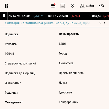
Войти
↓
CNY Бирж.
12,081
+0,76%
↑
IMOEX
2 285,88
-0,69%
↓
RTSI
884,56
-1,27%
Ситуация на топливном рынке: меры, динамика, прогнозы
Выб
Наши проекты
Подписка
ВЕДЫ
Реклама
Город
РФРИТ
Аналитика
Справочник компаний
Промышленность
Подписка для юр.лиц
Наука
О компании
Здоровье
Редакция
Конференции
Менеджмент