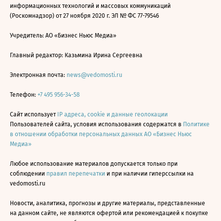
информационных технологий и массовых коммуникаций
(Роскомнадзор) от 27 ноября 2020 г. ЭЛ № ФС 77-79546
Учредитель: АО «Бизнес Ньюс Медиа»
Главный редактор: Казьмина Ирина Сергеевна
Электронная почта:
news@vedomosti.ru
Телефон:
+7 495 956-34-58
Сайт использует
IP адреса, cookie и данные геолокации
Пользователей сайта, условия использования содержатся в
Политике
в отношении обработки персональных данных АО «Бизнес Ньюс
Медиа»
Любое использование материалов допускается только при
соблюдении
правил перепечатки
и при наличии гиперссылки на
vedomosti.ru
Новости, аналитика, прогнозы и другие материалы, представленные
на данном сайте, не являются офертой или рекомендацией к покупке