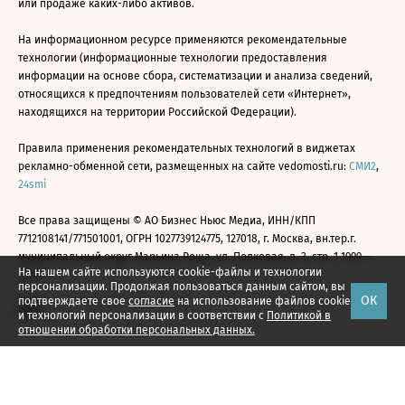
или продаже каких-либо активов.
На информационном ресурсе применяются рекомендательные
технологии (информационные технологии предоставления
информации на основе сбора, систематизации и анализа сведений,
относящихся к предпочтениям пользователей сети «Интернет»,
находящихся на территории Российской Федерации).
Правила применения рекомендательных технологий в виджетах
рекламно-обменной сети, размещенных на сайте vedomosti.ru:
СМИ2
,
24smi
Все права защищены © АО Бизнес Ньюс Медиа, ИНН/КПП
7712108141/771501001, ОГРН 1027739124775, 127018, г. Москва, вн.тер.г.
муниципальный округ Марьина Роща, ул. Полковая, д. 3, стр. 1 1999—
На нашем сайте используются cookie-файлы и технологии
2026
персонализации. Продолжая пользоваться данным сайтом, вы
ОК
подтверждаете свое
согласие
на использование файлов cookie
и технологий персонализации в соответствии с
Политикой в
отношении обработки персональных данных.