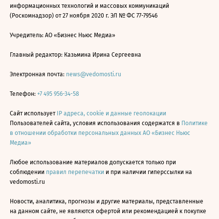
информационных технологий и массовых коммуникаций
(Роскомнадзор) от 27 ноября 2020 г. ЭЛ № ФС 77-79546
Учредитель: АО «Бизнес Ньюс Медиа»
Главный редактор: Казьмина Ирина Сергеевна
Электронная почта:
news@vedomosti.ru
Телефон:
+7 495 956-34-58
Сайт использует
IP адреса, cookie и данные геолокации
Пользователей сайта, условия использования содержатся в
Политике
в отношении обработки персональных данных АО «Бизнес Ньюс
Медиа»
Любое использование материалов допускается только при
соблюдении
правил перепечатки
и при наличии гиперссылки на
vedomosti.ru
Новости, аналитика, прогнозы и другие материалы, представленные
на данном сайте, не являются офертой или рекомендацией к покупке