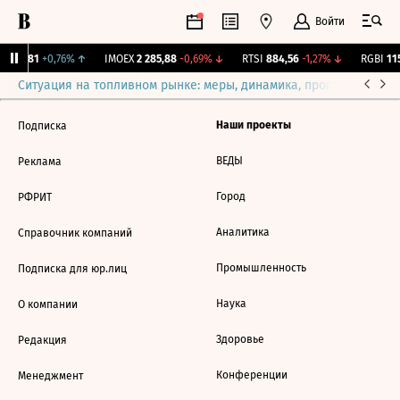
Войти
.
12,081
+0,76%
↑
IMOEX
2 285,88
-0,69%
↓
RTSI
884,56
-1,27%
↓
RGBI
115
Ситуация на топливном рынке: меры, динамика, прогнозы
Выб
Наши проекты
Подписка
ВЕДЫ
Реклама
Город
РФРИТ
Аналитика
Справочник компаний
Промышленность
Подписка для юр.лиц
Наука
О компании
Здоровье
Редакция
Конференции
Менеджмент