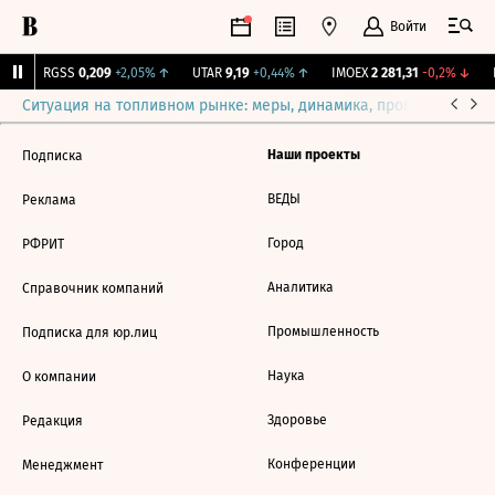
Войти
%
↑
RGSS
0,209
+2,05%
↑
UTAR
9,19
+0,44%
↑
IMOEX
2 281,31
-0,2%
↓
R
Ситуация на топливном рынке: меры, динамика, прогнозы
Выб
Наши проекты
Подписка
ВЕДЫ
Реклама
Город
РФРИТ
Аналитика
Справочник компаний
Промышленность
Подписка для юр.лиц
Наука
О компании
Здоровье
Редакция
Конференции
Менеджмент