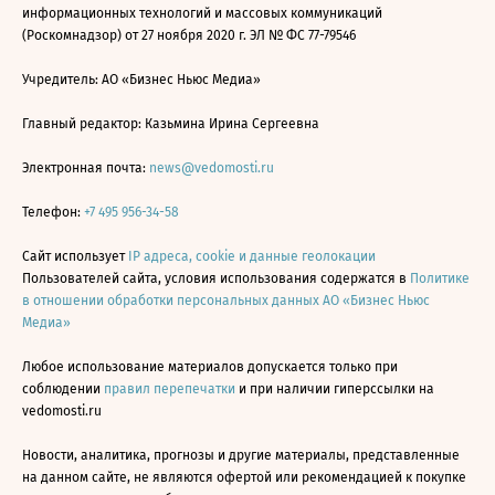
информационных технологий и массовых коммуникаций
(Роскомнадзор) от 27 ноября 2020 г. ЭЛ № ФС 77-79546
Учредитель: АО «Бизнес Ньюс Медиа»
Главный редактор: Казьмина Ирина Сергеевна
Электронная почта:
news@vedomosti.ru
Телефон:
+7 495 956-34-58
Сайт использует
IP адреса, cookie и данные геолокации
Пользователей сайта, условия использования содержатся в
Политике
в отношении обработки персональных данных АО «Бизнес Ньюс
Медиа»
Любое использование материалов допускается только при
соблюдении
правил перепечатки
и при наличии гиперссылки на
vedomosti.ru
Новости, аналитика, прогнозы и другие материалы, представленные
на данном сайте, не являются офертой или рекомендацией к покупке