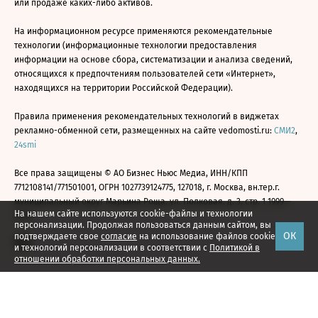
или продаже каких-либо активов.
На информационном ресурсе применяются рекомендательные
технологии (информационные технологии предоставления
информации на основе сбора, систематизации и анализа сведений,
относящихся к предпочтениям пользователей сети «Интернет»,
находящихся на территории Российской Федерации).
Правила применения рекомендательных технологий в виджетах
рекламно-обменной сети, размещенных на сайте vedomosti.ru:
СМИ2
,
24smi
Все права защищены © АО Бизнес Ньюс Медиа, ИНН/КПП
7712108141/771501001, ОГРН 1027739124775, 127018, г. Москва, вн.тер.г.
муниципальный округ Марьина Роща, ул. Полковая, д. 3, стр. 1 1999—
На нашем сайте используются cookie-файлы и технологии
2026
персонализации. Продолжая пользоваться данным сайтом, вы
ОК
подтверждаете свое
согласие
на использование файлов cookie
и технологий персонализации в соответствии с
Политикой в
отношении обработки персональных данных.