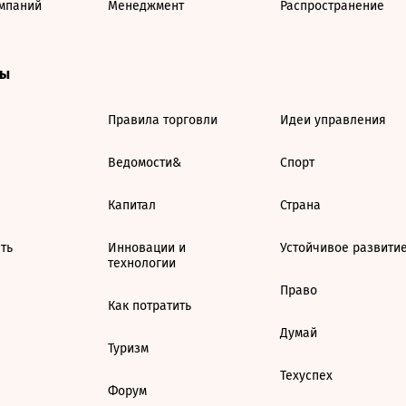
мпаний
Менеджмент
Распространение
ты
Правила торговли
Идеи управления
Ведомости&
Спорт
Капитал
Страна
ть
Инновации и
Устойчивое развити
технологии
Право
Как потратить
Думай
Туризм
Техуспех
Форум