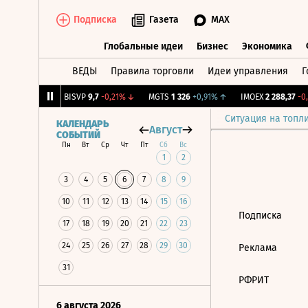
Подписка
Газета
MAX
Глобальные идеи
Бизнес
Экономика
ВЕДЫ
Правила торговли
Идеи управления
Г
Глобальные идеи
Бизнес
Экономик
76
+0,72%
↑
BISVP
9,7
-0,21%
↓
MGTS
1 326
+0,91%
↑
IMOEX
2 288,37
-0,
Ситуация на топл
КАЛЕНДАРЬ
Август
СОБЫТИЙ
Пн
Вт
Ср
Чт
Пт
Сб
Вс
1
2
3
4
5
6
7
8
9
10
11
12
13
14
15
16
Подписка
17
18
19
20
21
22
23
24
25
26
27
28
29
30
Реклама
31
РФРИТ
6 августа 2026