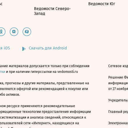
ьс
Ведомости Юг
Ведомости Северо-
Запад
я iOS
Скачать для Android
ание материалов допускается только при соблюдении
Сетевое изд
атки
и при наличии гиперссылки на vedomosti.ru
Решение Фе
ка, прогнозы и другие материалы, представленные на
информацио
 являются офертой или рекомендацией к покупке или
от 27 ноября
ибо активов.
Учредитель
ном ресурсе применяются рекомендательные
ормационные технологии предоставления информации
Главный ре
 систематизации и анализа сведений, относящихся к
ользователей сети «Интернет», находящихся на
Электронна