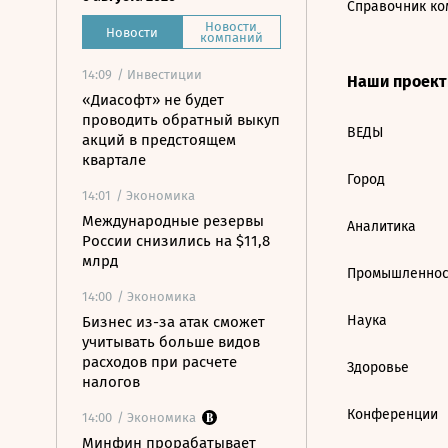
Справочник ко
Новости
Новости
компаний
14:09
/ Инвестиции
Наши проек
«Диасофт» не будет
проводить обратный выкуп
ВЕДЫ
акций в предстоящем
квартале
Город
14:01
/ Экономика
Международные резервы
Аналитика
России снизились на $11,8
млрд
Промышленнос
14:00
/ Экономика
Наука
Бизнес из-за атак сможет
учитывать больше видов
расходов при расчете
Здоровье
налогов
Конференции
14:00
/ Экономика
Минфин прорабатывает