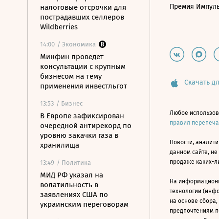
Премия Импул
налоговые отсрочки для
пострадавших селлеров
Wildberries
14:00
/ Экономика
Минфин проведет
консультации с крупным
бизнесом на тему
Скачать дл
применения инвестльгот
13:53
/ Бизнес
Любое использов
В Европе зафиксирован
правил перепеч
очередной антирекорд по
уровню закачки газа в
Новости, аналити
хранилища
данном сайте, не
продаже каких-л
13:49
/ Политика
МИД РФ указал на
На информацион
волатильность в
технологии (инф
заявлениях США по
на основе сбора,
украинским переговорам
предпочтениям п