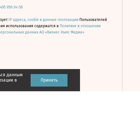
 495 956-34-58
ьзует
IP адреса, cookie и данные геолокации
Пользователей
овия использования содержатся в
Политике в отношении
персональных данных АО «Бизнес Ньюс Медиа»
ься данным
Принять
изации в