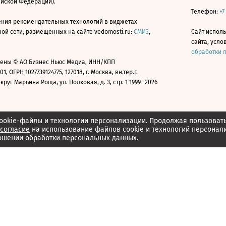
ийской Федерации).
Телефон:
+7
ния рекомендательных технологий в виджетах
й сети, размещенных на сайте vedomosti.ru:
СМИ2
,
Сайт испол
сайта, усл
обработки 
ены © АО Бизнес Ньюс Медиа, ИНН/КПП
01, ОГРН 1027739124775, 127018, г. Москва, вн.тер.г.
уг Марьина Роща, ул. Полковая, д. 3, стр. 1 1999—2026
ookie-файлы и технологии персонализации. Продолжая пользоват
согласие
на использование файлов cookie и технологий персонал
ошении обработки персональных данных.