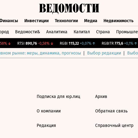
Финансы
Инвестиции
Технологии
Медиа
Недвижимость
ород
Ведомости&
Аналитика
Капитал
Страна
Промышле
а
Финансы
Инвестиции
Технологии
Медиа
Недвижимос
58%
↓
RTSI
890,76
-0,58%
↓
RGBI
115,22
+0,07%
↑
RGBITR
775,6
+0,1%
↑
ивном рынке: меры, динамика, прогнозы
Выбор редакции
Выбо
Подписка для юр.лиц
Архив
О компании
Обратная связь
Редакция
Справочный центр