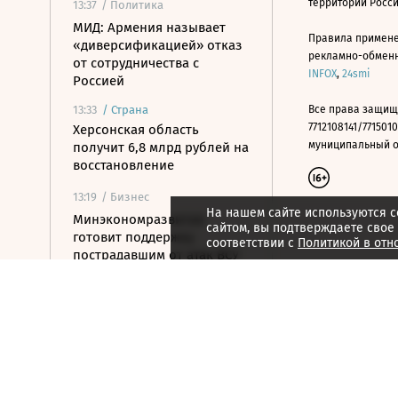
территории Росс
13:37
/ Политика
МИД: Армения называет
Правила примене
«диверсификацией» отказ
рекламно-обменно
от сотрудничества с
INFOX
,
24smi
Россией
13:33
/
Страна
Все права защищ
7712108141/7715010
Херсонская область
муниципальный окр
получит 6,8 млрд рублей на
восстановление
13:19
/ Бизнес
На нашем сайте используются c
Минэкономразвития
сайтом, вы подтверждаете свое
готовит поддержку
соответствии с
Политикой в отн
пострадавшим от атак ВСУ
поставщикам WB
13:08
/
Город
Все водоемы Англии
оказались загрязнены
«вечными химикатами»
13:05
/ Политика