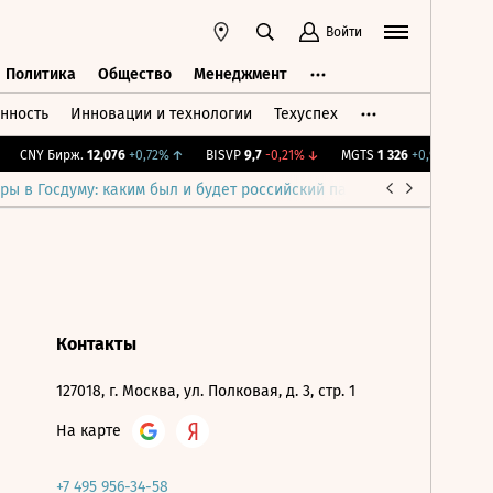
Войти
Политика
Общество
Менеджмент
нность
Инновации и технологии
Техуспех
ть
Политика
Общество
Менеджмент
CNY Бирж.
12,076
+0,72%
↑
BISVP
9,7
-0,21%
↓
MGTS
1 326
+0,91%
↑
I
ры в Госдуму: каким был и будет российский парламент
Война н
Контакты
127018, г. Москва, ул. Полковая, д. 3, стр. 1
На карте
+7 495 956-34-58