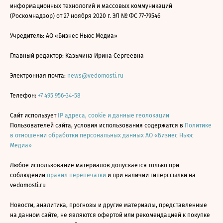
информационных технологий и массовых коммуникаций
(Роскомнадзор) от 27 ноября 2020 г. ЭЛ № ФС 77-79546
Учредитель: АО «Бизнес Ньюс Медиа»
Главный редактор: Казьмина Ирина Сергеевна
Электронная почта:
news@vedomosti.ru
Телефон:
+7 495 956-34-58
Сайт использует
IP адреса, cookie и данные геолокации
Пользователей сайта, условия использования содержатся в
Политике
в отношении обработки персональных данных АО «Бизнес Ньюс
Медиа»
Любое использование материалов допускается только при
соблюдении
правил перепечатки
и при наличии гиперссылки на
vedomosti.ru
Новости, аналитика, прогнозы и другие материалы, представленные
на данном сайте, не являются офертой или рекомендацией к покупке