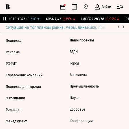
Войти
↑
MGTS
1 322
+0,61%
↑
ARSA
7,42
-1,59%
↓
IMOEX
2 283,78
-0,09%
↓
RT
Ситуация на топливном рынке: меры, динамика, прогнозы
Выб
Наши проекты
Подписка
ВЕДЫ
Реклама
Город
РФРИТ
Аналитика
Справочник компаний
Промышленность
Подписка для юр.лиц
Наука
О компании
Здоровье
Редакция
Конференции
Менеджмент