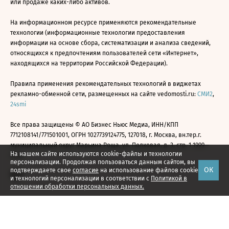
или продаже каких-либо активов.
На информационном ресурсе применяются рекомендательные
технологии (информационные технологии предоставления
информации на основе сбора, систематизации и анализа сведений,
относящихся к предпочтениям пользователей сети «Интернет»,
находящихся на территории Российской Федерации).
Правила применения рекомендательных технологий в виджетах
рекламно-обменной сети, размещенных на сайте vedomosti.ru:
СМИ2
,
24smi
Все права защищены © АО Бизнес Ньюс Медиа, ИНН/КПП
7712108141/771501001, ОГРН 1027739124775, 127018, г. Москва, вн.тер.г.
муниципальный округ Марьина Роща, ул. Полковая, д. 3, стр. 1 1999—
На нашем сайте используются cookie-файлы и технологии
2026
персонализации. Продолжая пользоваться данным сайтом, вы
ОК
подтверждаете свое
согласие
на использование файлов cookie
и технологий персонализации в соответствии с
Политикой в
отношении обработки персональных данных.