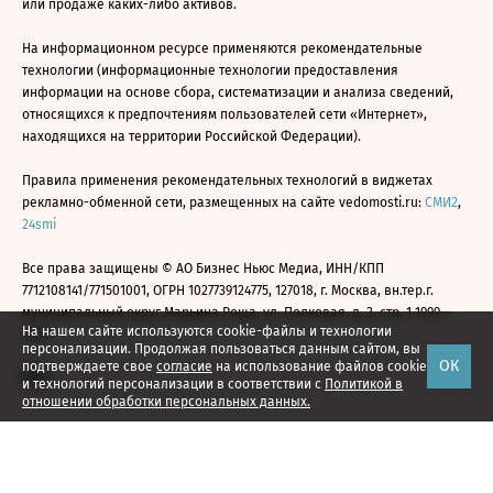
или продаже каких-либо активов.
На информационном ресурсе применяются рекомендательные
технологии (информационные технологии предоставления
информации на основе сбора, систематизации и анализа сведений,
относящихся к предпочтениям пользователей сети «Интернет»,
находящихся на территории Российской Федерации).
Правила применения рекомендательных технологий в виджетах
рекламно-обменной сети, размещенных на сайте vedomosti.ru:
СМИ2
,
24smi
Все права защищены © АО Бизнес Ньюс Медиа, ИНН/КПП
7712108141/771501001, ОГРН 1027739124775, 127018, г. Москва, вн.тер.г.
муниципальный округ Марьина Роща, ул. Полковая, д. 3, стр. 1 1999—
На нашем сайте используются cookie-файлы и технологии
2026
персонализации. Продолжая пользоваться данным сайтом, вы
ОК
подтверждаете свое
согласие
на использование файлов cookie
и технологий персонализации в соответствии с
Политикой в
отношении обработки персональных данных.