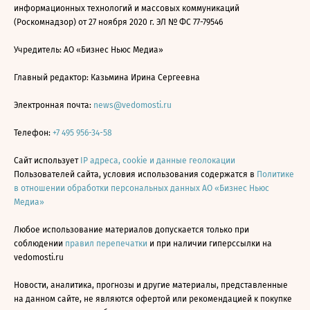
информационных технологий и массовых коммуникаций
(Роскомнадзор) от 27 ноября 2020 г. ЭЛ № ФС 77-79546
Учредитель: АО «Бизнес Ньюс Медиа»
Главный редактор: Казьмина Ирина Сергеевна
Электронная почта:
news@vedomosti.ru
Телефон:
+7 495 956-34-58
Сайт использует
IP адреса, cookie и данные геолокации
Пользователей сайта, условия использования содержатся в
Политике
в отношении обработки персональных данных АО «Бизнес Ньюс
Медиа»
Любое использование материалов допускается только при
соблюдении
правил перепечатки
и при наличии гиперссылки на
vedomosti.ru
Новости, аналитика, прогнозы и другие материалы, представленные
на данном сайте, не являются офертой или рекомендацией к покупке