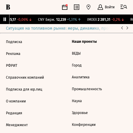
Войти
GBI
115,17
-0,06%
↓
CNY Бирж.
12,239
+1,31%
↑
IMOEX
2 281,31
-0,2%
↓
RG
Ситуация на топливном рынке: меры, динамика, прогнозы
Выб
Наши проекты
Подписка
ВЕДЫ
Реклама
Город
РФРИТ
Аналитика
Справочник компаний
Промышленность
Подписка для юр.лиц
Наука
О компании
Здоровье
Редакция
Конференции
Менеджмент