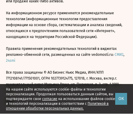
или продаже каких-либо активов.
На информационном ресурсе применяются рекомендательные
технологии (информационные технологии предоставления
информации на основе сбора, систематизации и анализа сведений,
относящихся к предпочтениям пользователей сети «Интернет»,
находящихся на территории Российской Федерации).
Правила применения рекомендательных технологий в виджетах
рекламно-обменной сети, размещенных на сайте vedomosti.ru:
СМИ2
,
24smi
Все права защищены © АО Бизнес Ньюс Медиа, ИНН/КПП
7712108141/771501001, ОГРН 1027739124775, 127018, г. Москва, вн.тер.г.
муниципальный округ Марьина Роща, ул. Полковая, д. 3, стр. 1 1999—
На нашем сайте используются cookie-файлы и технологии
2026
персонализации. Продолжая пользоваться данным сайтом, вы
ОК
подтверждаете свое
согласие
на использование файлов cookie
и технологий персонализации в соответствии с
Политикой в
отношении обработки персональных данных.