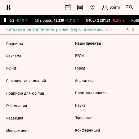
Войти
BI
115,3
+0,1%
↑
CNY Бирж.
12,239
+1,31%
↑
IMOEX
2 281,31
-0,2%
↓
RGBI
Ситуация на топливном рынке: меры, динамика, прогнозы
Выб
Наши проекты
Подписка
ВЕДЫ
Реклама
Город
РФРИТ
Аналитика
Справочник компаний
Промышленность
Подписка для юр.лиц
Наука
О компании
Здоровье
Редакция
Конференции
Менеджмент