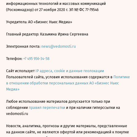
информационных технологий и массовых коммуникаций
(Роскомнадзор) от 27 ноября 2020 г. ЭЛ № ФС 77-79546
Учредитель: АО «Бизнес Ньюс Медиа»
Главный редактор: Казьмина Ирина Сергеевна
Электронная почта:
news@vedomosti.ru
Телефон:
+7 495 956-34-58
Сайт использует
IP адреса, cookie и данные геолокации
Пользователей сайта, условия использования содержатся в
Политике
в отношении обработки персональных данных АО «Бизнес Ньюс
Медиа»
Любое использование материалов допускается только при
соблюдении
правил перепечатки
и при наличии гиперссылки на
vedomosti.ru
Новости, аналитика, прогнозы и другие материалы, представленные
на данном сайте, не являются офертой или рекомендацией к покупке