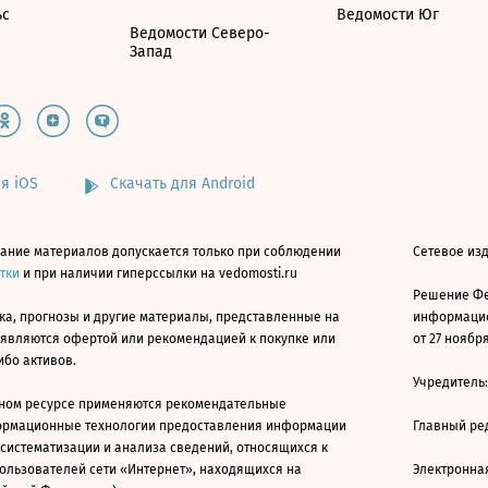
ьс
Ведомости Юг
Ведомости Северо-
Запад
я iOS
Скачать для Android
ание материалов допускается только при соблюдении
Сетевое изд
атки
и при наличии гиперссылки на vedomosti.ru
Решение Фе
ка, прогнозы и другие материалы, представленные на
информацио
 являются офертой или рекомендацией к покупке или
от 27 ноября
ибо активов.
Учредитель
ном ресурсе применяются рекомендательные
ормационные технологии предоставления информации
Главный ре
 систематизации и анализа сведений, относящихся к
ользователей сети «Интернет», находящихся на
Электронна