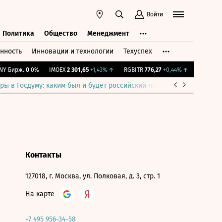
Войти
Политика
Общество
Менеджмент
нность
Инновации и технологии
Техуспех
ть
Политика
Общество
Менеджмент
Y Бирж.
0
0%
IMOEX
2 301,65
+1,43%
↑
RGBITR
776,27
+0,44%
↑
RTSI
895,
ры в Госдуму: каким был и будет российский парламент
Война н
Контакты
127018, г. Москва, ул. Полковая, д. 3, стр. 1
На карте
+7 495 956-34-58