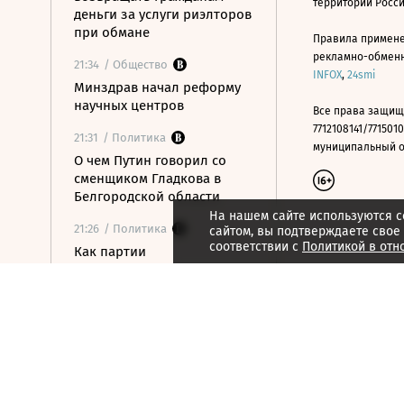
территории Росс
деньги за услуги риэлторов
при обмане
Правила примене
рекламно-обменно
21:34
/ Общество
INFOX
,
24smi
Минздрав начал реформу
научных центров
Все права защищ
7712108141/7715010
21:31
/ Политика
муниципальный окр
О чем Путин говорил со
сменщиком Гладкова в
Белгородской области
На нашем сайте используются c
21:26
/ Политика
сайтом, вы подтверждаете свое
соответствии с
Политикой в отн
Как партии
распределились в
бюллетене на выборах в
Госдуму
21:21
/ Общество
Число рабочих въездов в
РФ граждан Центральной
Азии сократилось на 15%