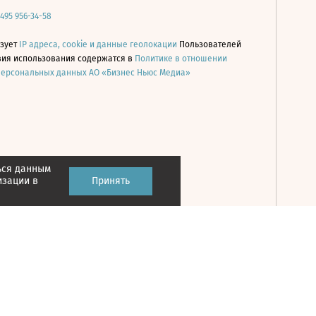
 495 956-34-58
ьзует
IP адреса, cookie и данные геолокации
Пользователей
овия использования содержатся в
Политике в отношении
персональных данных АО «Бизнес Ньюс Медиа»
ься данным
Принять
изации в