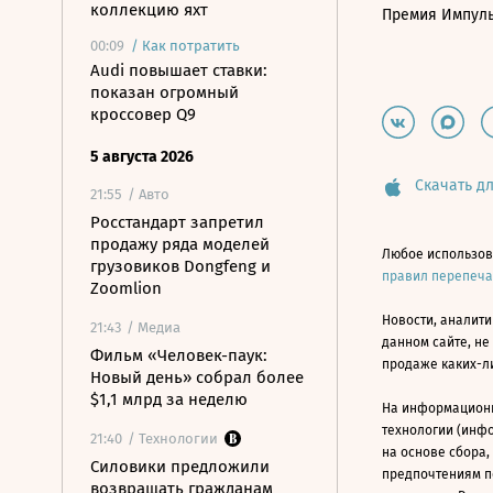
коллекцию яхт
Премия Импул
00:09
/
Как потратить
Audi повышает ставки:
показан огромный
кроссовер Q9
5 августа 2026
Скачать дл
21:55
/ Авто
Росстандарт запретил
продажу ряда моделей
Любое использов
грузовиков Dongfeng и
правил перепеч
Zoomlion
Новости, аналити
21:43
/ Медиа
данном сайте, не
Фильм «Человек-паук:
продаже каких-л
Новый день» собрал более
$1,1 млрд за неделю
На информацион
технологии (инф
21:40
/ Технологии
на основе сбора,
Силовики предложили
предпочтениям п
возвращать гражданам