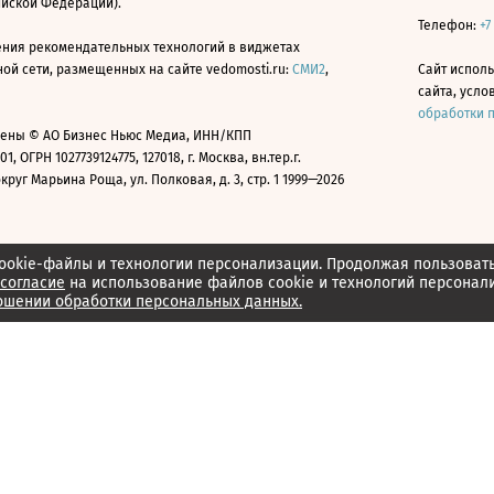
ийской Федерации).
Телефон:
+7
ния рекомендательных технологий в виджетах
й сети, размещенных на сайте vedomosti.ru:
СМИ2
,
Сайт испол
сайта, усл
обработки 
ены © АО Бизнес Ньюс Медиа, ИНН/КПП
01, ОГРН 1027739124775, 127018, г. Москва, вн.тер.г.
уг Марьина Роща, ул. Полковая, д. 3, стр. 1 1999—2026
ookie-файлы и технологии персонализации. Продолжая пользоват
согласие
на использование файлов cookie и технологий персонал
ошении обработки персональных данных.