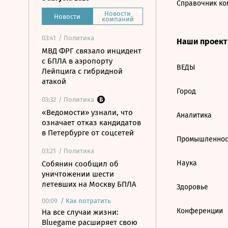
Справочник ко
Новости
Новости
компаний
03:41
/ Политика
Наши проек
МВД ФРГ связало инцидент
с БПЛА в аэропорту
ВЕДЫ
Лейпцига с гибридной
атакой
Город
03:32
/ Политика
«Ведомости» узнали, что
Аналитика
означает отказ кандидатов
в Петербурге от соцсетей
Промышленнос
03:21
/ Политика
Наука
Собянин сообщил об
уничтожении шести
летевших на Москву БПЛА
Здоровье
00:09
/
Как потратить
Конференции
На все случаи жизни:
Bluegame расширяет свою