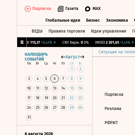
Подписка
Газета
MAX
Глобальные идеи
Бизнес
Экономика
ВЕДЫ
Правила торговли
Идеи управления
Г
Глобальные идеи
Бизнес
Экономик
1,68%
↑
RGBI
115,37
+0,43%
↑
CNY Бирж.
0
0%
IMOEX
2 301,65
+1,43%
↑
Ситуация на топл
КАЛЕНДАРЬ
Август
СОБЫТИЙ
Пн
Вт
Ср
Чт
Пт
Сб
Вс
1
2
3
4
5
6
7
8
9
10
11
12
13
14
15
16
Подписка
17
18
19
20
21
22
23
24
25
26
27
28
29
30
Реклама
31
РФРИТ
6 августа 2026