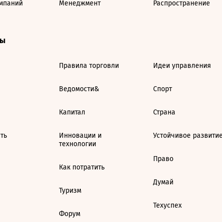
мпаний
Менеджмент
Распространение
ты
Правила торговли
Идеи управления
Ведомости&
Спорт
Капитал
Страна
ть
Инновации и
Устойчивое развити
технологии
Право
Как потратить
Думай
Туризм
Техуспех
Форум