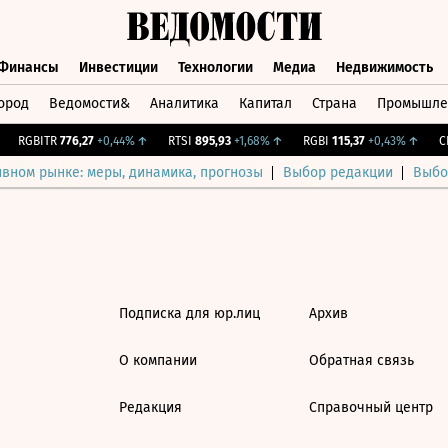
Финансы
Инвестиции
Технологии
Медиа
Недвижимость
ород
Ведомости&
Аналитика
Капитал
Страна
Промышле
а
Финансы
Инвестиции
Технологии
Медиа
Недвижимос
RGBITR
776,27
+0,44%
↑
RTSI
895,93
+1,68%
↑
RGBI
115,37
+0,43%
↑
CN
ивном рынке: меры, динамика, прогнозы
Выбор редакции
Выбо
Подписка для юр.лиц
Архив
О компании
Обратная связь
Редакция
Справочный центр