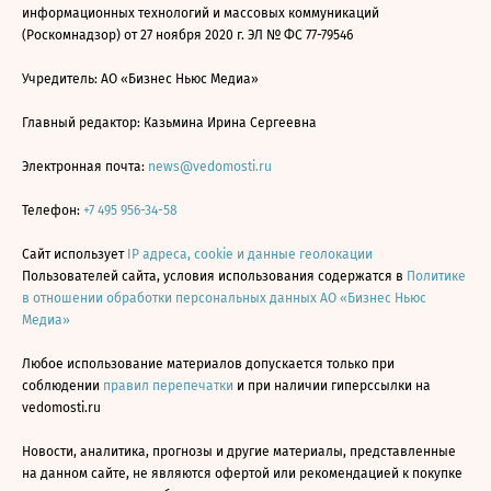
информационных технологий и массовых коммуникаций
(Роскомнадзор) от 27 ноября 2020 г. ЭЛ № ФС 77-79546
Учредитель: АО «Бизнес Ньюс Медиа»
Главный редактор: Казьмина Ирина Сергеевна
Электронная почта:
news@vedomosti.ru
Телефон:
+7 495 956-34-58
Сайт использует
IP адреса, cookie и данные геолокации
Пользователей сайта, условия использования содержатся в
Политике
в отношении обработки персональных данных АО «Бизнес Ньюс
Медиа»
Любое использование материалов допускается только при
соблюдении
правил перепечатки
и при наличии гиперссылки на
vedomosti.ru
Новости, аналитика, прогнозы и другие материалы, представленные
на данном сайте, не являются офертой или рекомендацией к покупке