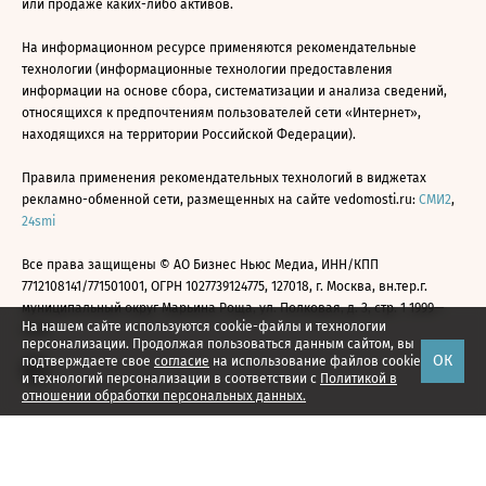
или продаже каких-либо активов.
На информационном ресурсе применяются рекомендательные
технологии (информационные технологии предоставления
информации на основе сбора, систематизации и анализа сведений,
относящихся к предпочтениям пользователей сети «Интернет»,
находящихся на территории Российской Федерации).
Правила применения рекомендательных технологий в виджетах
рекламно-обменной сети, размещенных на сайте vedomosti.ru:
СМИ2
,
24smi
Все права защищены © АО Бизнес Ньюс Медиа, ИНН/КПП
7712108141/771501001, ОГРН 1027739124775, 127018, г. Москва, вн.тер.г.
муниципальный округ Марьина Роща, ул. Полковая, д. 3, стр. 1 1999—
На нашем сайте используются cookie-файлы и технологии
2026
персонализации. Продолжая пользоваться данным сайтом, вы
ОК
подтверждаете свое
согласие
на использование файлов cookie
и технологий персонализации в соответствии с
Политикой в
отношении обработки персональных данных.