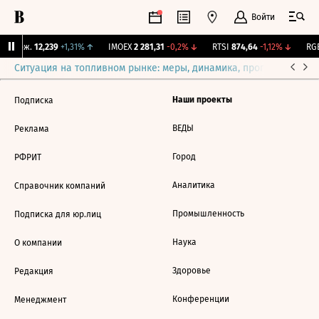
Войти
Y Бирж.
12,239
+1,31%
↑
IMOEX
2 281,31
-0,2%
↓
RTSI
874,64
-1,12%
↓
RGB
Ситуация на топливном рынке: меры, динамика, прогнозы
Выб
Наши проекты
Подписка
ВЕДЫ
Реклама
Город
РФРИТ
Аналитика
Справочник компаний
Промышленность
Подписка для юр.лиц
Наука
О компании
Здоровье
Редакция
Конференции
Менеджмент