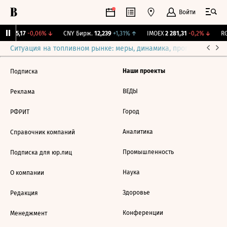
Войти
BI
115,17
-0,06%
↓
CNY Бирж.
12,239
+1,31%
↑
IMOEX
2 281,31
-0,2%
↓
RG
Ситуация на топливном рынке: меры, динамика, прогнозы
Выб
Наши проекты
Подписка
ВЕДЫ
Реклама
Город
РФРИТ
Аналитика
Справочник компаний
Промышленность
Подписка для юр.лиц
Наука
О компании
Здоровье
Редакция
Конференции
Менеджмент