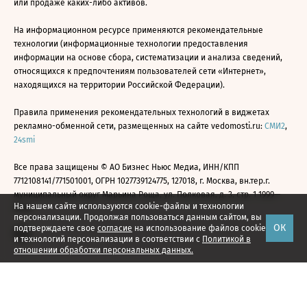
или продаже каких-либо активов.
На информационном ресурсе применяются рекомендательные
технологии (информационные технологии предоставления
информации на основе сбора, систематизации и анализа сведений,
относящихся к предпочтениям пользователей сети «Интернет»,
находящихся на территории Российской Федерации).
Правила применения рекомендательных технологий в виджетах
рекламно-обменной сети, размещенных на сайте vedomosti.ru:
СМИ2
,
24smi
Все права защищены © АО Бизнес Ньюс Медиа, ИНН/КПП
7712108141/771501001, ОГРН 1027739124775, 127018, г. Москва, вн.тер.г.
муниципальный округ Марьина Роща, ул. Полковая, д. 3, стр. 1 1999—
На нашем сайте используются cookie-файлы и технологии
2026
персонализации. Продолжая пользоваться данным сайтом, вы
ОК
подтверждаете свое
согласие
на использование файлов cookie
и технологий персонализации в соответствии с
Политикой в
отношении обработки персональных данных.