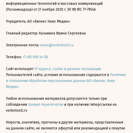
информационных технологий и массовых коммуникаций
(Роскомнадзор) от 27 ноября 2020 г. ЭЛ № ФС 77-79546
Учредитель: АО «Бизнес Ньюс Медиа»
Главный редактор: Казьмина Ирина Сергеевна
Электронная почта:
news@vedomosti.ru
Телефон:
+7 495 956-34-58
Сайт использует
IP адреса, cookie и данные геолокации
Пользователей сайта, условия использования содержатся в
Политике
в отношении обработки персональных данных АО «Бизнес Ньюс
Медиа»
Любое использование материалов допускается только при
соблюдении
правил перепечатки
и при наличии гиперссылки на
vedomosti.ru
Новости, аналитика, прогнозы и другие материалы, представленные
на данном сайте, не являются офертой или рекомендацией к покупке