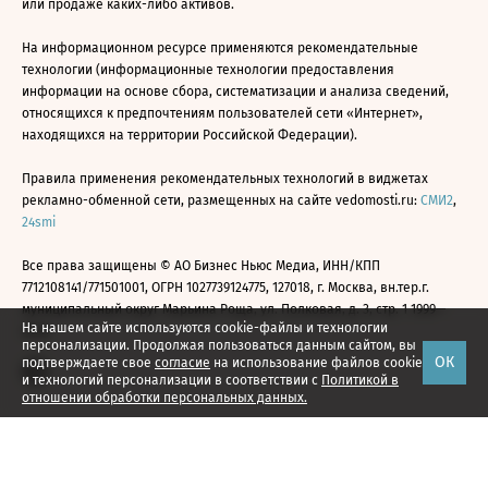
или продаже каких-либо активов.
На информационном ресурсе применяются рекомендательные
технологии (информационные технологии предоставления
информации на основе сбора, систематизации и анализа сведений,
относящихся к предпочтениям пользователей сети «Интернет»,
находящихся на территории Российской Федерации).
Правила применения рекомендательных технологий в виджетах
рекламно-обменной сети, размещенных на сайте vedomosti.ru:
СМИ2
,
24smi
Все права защищены © АО Бизнес Ньюс Медиа, ИНН/КПП
7712108141/771501001, ОГРН 1027739124775, 127018, г. Москва, вн.тер.г.
муниципальный округ Марьина Роща, ул. Полковая, д. 3, стр. 1 1999—
На нашем сайте используются cookie-файлы и технологии
2026
персонализации. Продолжая пользоваться данным сайтом, вы
ОК
подтверждаете свое
согласие
на использование файлов cookie
и технологий персонализации в соответствии с
Политикой в
отношении обработки персональных данных.