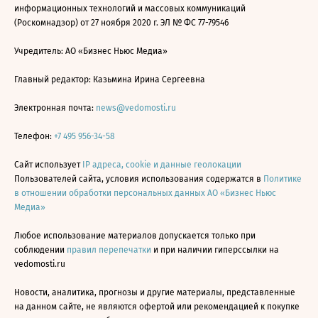
информационных технологий и массовых коммуникаций
(Роскомнадзор) от 27 ноября 2020 г. ЭЛ № ФС 77-79546
Учредитель: АО «Бизнес Ньюс Медиа»
Главный редактор: Казьмина Ирина Сергеевна
Электронная почта:
news@vedomosti.ru
Телефон:
+7 495 956-34-58
Сайт использует
IP адреса, cookie и данные геолокации
Пользователей сайта, условия использования содержатся в
Политике
в отношении обработки персональных данных АО «Бизнес Ньюс
Медиа»
Любое использование материалов допускается только при
соблюдении
правил перепечатки
и при наличии гиперссылки на
vedomosti.ru
Новости, аналитика, прогнозы и другие материалы, представленные
на данном сайте, не являются офертой или рекомендацией к покупке