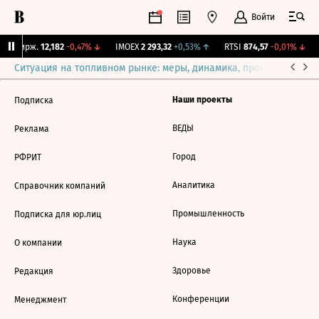
Войти
NY Бирж.
12,182
-0,47%
↓
IMOEX
2 293,32
+0,53%
↑
RTSI
874,57
-0,01%
↓
Ситуация на топливном рынке: меры, динамика, прогнозы
Выб
Наши проекты
Подписка
ВЕДЫ
Реклама
Город
РФРИТ
Аналитика
Справочник компаний
Промышленность
Подписка для юр.лиц
Наука
О компании
Здоровье
Редакция
Конференции
Менеджмент