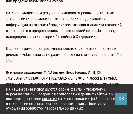
или продаже каких-либо активов.
На информационном ресурсе применяются рекомендательные
технологии (информационные технологии предоставления
информации на основе сбора, систематизации и анализа сведений,
относящихся к предпочтениям пользователей сети «Интернет»,
находящихся на территории Российской Федерации).
Правила применения рекомендательных технологий в виджетах
рекламно-обменной сети, размещенных на сайте vedomosti.ru:
СМИ2
,
24smi
Все права защищены © АО Бизнес Ньюс Медиа, ИНН/КПП
7712108141/771501001, ОГРН 1027739124775, 127018, г. Москва, вн.тер.г.
муниципальный округ Марьина Роща, ул. Полковая, д. 3, стр. 1 1999—
На нашем сайте используются cookie-файлы и технологии
2026
персонализации. Продолжая пользоваться данным сайтом, вы
ОК
подтверждаете свое
согласие
на использование файлов cookie
и технологий персонализации в соответствии с
Политикой в
отношении обработки персональных данных.