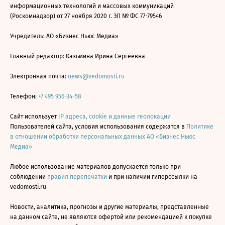
информационных технологий и массовых коммуникаций
(Роскомнадзор) от 27 ноября 2020 г. ЭЛ № ФС 77-79546
Учредитель: АО «Бизнес Ньюс Медиа»
Главный редактор: Казьмина Ирина Сергеевна
Электронная почта:
news@vedomosti.ru
Телефон:
+7 495 956-34-58
Сайт использует
IP адреса, cookie и данные геолокации
Пользователей сайта, условия использования содержатся в
Политике
в отношении обработки персональных данных АО «Бизнес Ньюс
Медиа»
Любое использование материалов допускается только при
соблюдении
правил перепечатки
и при наличии гиперссылки на
vedomosti.ru
Новости, аналитика, прогнозы и другие материалы, представленные
на данном сайте, не являются офертой или рекомендацией к покупке