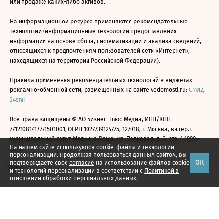
или продаже каких-либо активов.
На информационном ресурсе применяются рекомендательные
технологии (информационные технологии предоставления
информации на основе сбора, систематизации и анализа сведений,
относящихся к предпочтениям пользователей сети «Интернет»,
находящихся на территории Российской Федерации).
Правила применения рекомендательных технологий в виджетах
рекламно-обменной сети, размещенных на сайте vedomosti.ru:
СМИ2
,
24smi
Все права защищены © АО Бизнес Ньюс Медиа, ИНН/КПП
7712108141/771501001, ОГРН 1027739124775, 127018, г. Москва, вн.тер.г.
муниципальный округ Марьина Роща, ул. Полковая, д. 3, стр. 1 1999—
На нашем сайте используются cookie-файлы и технологии
2026
персонализации. Продолжая пользоваться данным сайтом, вы
ОК
подтверждаете свое
согласие
на использование файлов cookie
и технологий персонализации в соответствии с
Политикой в
отношении обработки персональных данных.