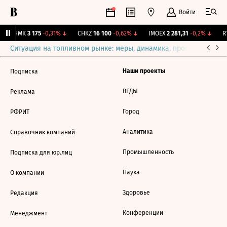
Войти
CHMK
3 175
-0,31%
↓
CHKZ
16 100
-0,62%
↓
IMOEX
2 281,31
-0,2%
↓
RT
Ситуация на топливном рынке: меры, динамика, прогнозы
Выб
Наши проекты
Подписка
ВЕДЫ
Реклама
Город
РФРИТ
Аналитика
Справочник компаний
Промышленность
Подписка для юр.лиц
Наука
О компании
Здоровье
Редакция
Конференции
Менеджмент