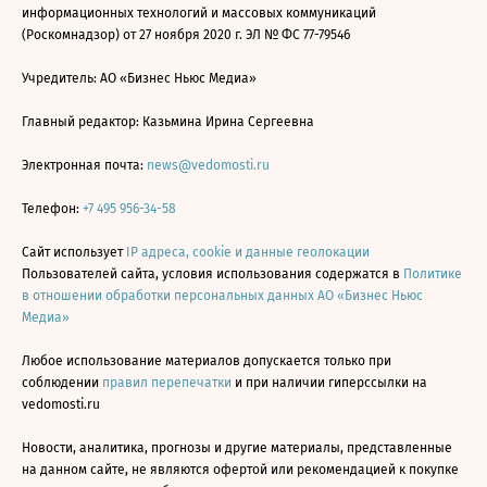
информационных технологий и массовых коммуникаций
(Роскомнадзор) от 27 ноября 2020 г. ЭЛ № ФС 77-79546
Учредитель: АО «Бизнес Ньюс Медиа»
Главный редактор: Казьмина Ирина Сергеевна
Электронная почта:
news@vedomosti.ru
Телефон:
+7 495 956-34-58
Сайт использует
IP адреса, cookie и данные геолокации
Пользователей сайта, условия использования содержатся в
Политике
в отношении обработки персональных данных АО «Бизнес Ньюс
Медиа»
Любое использование материалов допускается только при
соблюдении
правил перепечатки
и при наличии гиперссылки на
vedomosti.ru
Новости, аналитика, прогнозы и другие материалы, представленные
на данном сайте, не являются офертой или рекомендацией к покупке