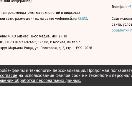
ийской Федерации).
Телефон:
+7
ния рекомендательных технологий в виджетах
й сети, размещенных на сайте vedomosti.ru:
СМИ2
,
Сайт испол
сайта, усл
обработки 
ены © АО Бизнес Ньюс Медиа, ИНН/КПП
01, ОГРН 1027739124775, 127018, г. Москва, вн.тер.г.
уг Марьина Роща, ул. Полковая, д. 3, стр. 1 1999—2026
ookie-файлы и технологии персонализации. Продолжая пользоват
согласие
на использование файлов cookie и технологий персонал
ошении обработки персональных данных.