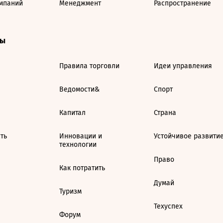
мпаний
Менеджмент
Распространение
ты
Правила торговли
Идеи управления
Ведомости&
Спорт
Капитал
Страна
ть
Инновации и
Устойчивое развити
технологии
Право
Как потратить
Думай
Туризм
Техуспех
Форум