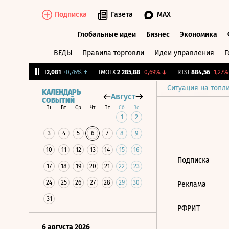
Подписка
Газета
MAX
Глобальные идеи
Бизнес
Экономика
ВЕДЫ
Правила торговли
Идеи управления
Г
Глобальные идеи
Бизнес
Экономик
CNY Бирж.
12,081
+0,76%
↑
IMOEX
2 285,88
-0,69%
↓
RTSI
884,56
-1,27%
Ситуация на топл
КАЛЕНДАРЬ
Август
СОБЫТИЙ
Пн
Вт
Ср
Чт
Пт
Сб
Вс
1
2
3
4
5
6
7
8
9
10
11
12
13
14
15
16
Подписка
17
18
19
20
21
22
23
24
25
26
27
28
29
30
Реклама
31
РФРИТ
6 августа 2026