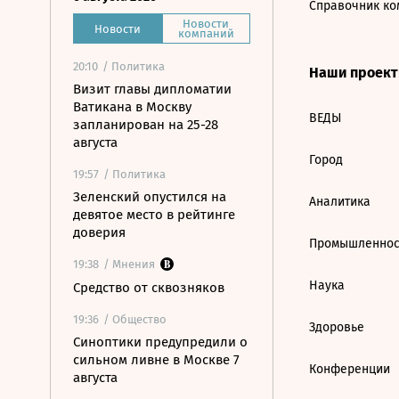
Справочник ко
Новости
Новости
компаний
20:10
/ Политика
Наши проек
Визит главы дипломатии
Ватикана в Москву
ВЕДЫ
запланирован на 25-28
августа
Город
19:57
/ Политика
Зеленский опустился на
Аналитика
девятое место в рейтинге
доверия
Промышленнос
19:38
/ Мнения
Наука
Средство от сквозняков
19:36
/ Общество
Здоровье
Синоптики предупредили о
сильном ливне в Москве 7
Конференции
августа