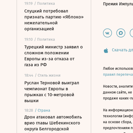
19:19
/ Политика
Премия Импул
Слуцкий потребовал
признать партию «Яблоко»
нежелательной
организацией
19:10
/ Политика
Турецкий министр заявил о
Скачать дл
сложном положении
Европы из-за отказа от
газа из РФ
Любое использов
правил перепеч
18:44
/ Стиль жизни
Руслан Терновой выиграл
Новости, аналити
чемпионат Европы в
данном сайте, не
прыжках с 10-метровой
продаже каких-л
вышки
18:28
/
Страна
На информацион
технологии (инф
Дрон атаковал автомобиль
на основе сбора,
врио главы Шебекинского
предпочтениям п
округа Белгородской