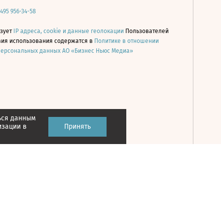
 495 956-34-58
ьзует
IP адреса, cookie и данные геолокации
Пользователей
овия использования содержатся в
Политике в отношении
персональных данных АО «Бизнес Ньюс Медиа»
ься данным
Принять
изации в