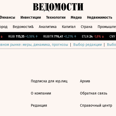
Финансы
Инвестиции
Технологии
Медиа
Недвижимость
ород
Ведомости&
Аналитика
Капитал
Страна
Промышле
а
Финансы
Инвестиции
Технологии
Медиа
Недвижимос
↓
RGBI
115,35
+0,18%
↑
RGBITR
776,41
+0,21%
↑
ETLN
24
-1,8%
↓
CNY Б
ивном рынке: меры, динамика, прогнозы
Выбор редакции
Выбо
Подписка для юр.лиц
Архив
О компании
Обратная связь
Редакция
Справочный центр