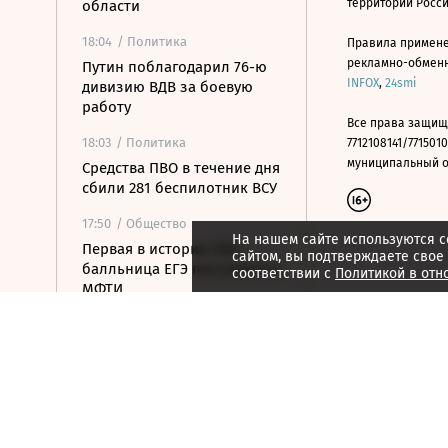
территории Росс
области
18:04
/ Политика
Правила примене
рекламно-обменно
Путин поблагодарил 76-ю
INFOX
,
24smi
дивизию ВДВ за боевую
работу
Все права защищ
18:03
/ Политика
7712108141/7715010
муниципальный окр
Средства ПВО в течение дня
сбили 281 беспилотник ВСУ
17:50
/ Общество
На нашем сайте используются c
Первая в истории 500-
сайтом, вы подтверждаете свое
балльница ЕГЭ поступила в
соответствии с
Политикой в отн
МФТИ
17:33
/ Политика
Зеленский впервые с
начала конфликта с
Россией посетит Сербию
17:22
/ Бизнес