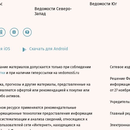
ьс
Ведомости Юг
Ведомости Северо-
Запад
я iOS
Скачать для Android
ание материалов допускается только при соблюдении
Сетевое изд
атки
и при наличии гиперссылки на vedomosti.ru
Решение Фе
ка, прогнозы и другие материалы, представленные на
информацио
 являются офертой или рекомендацией к покупке или
от 27 ноября
ибо активов.
Учредитель
ном ресурсе применяются рекомендательные
ормационные технологии предоставления информации
Главный ре
 систематизации и анализа сведений, относящихся к
ользователей сети «Интернет», находящихся на
Электронна