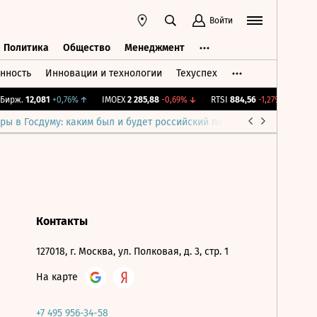
Войти
Политика
Общество
Менеджмент
нность
Инновации и технологии
Техуспех
ть
Политика
Общество
Менеджмент
ирж.
12,081
+0,76%
↑
IMOEX
2 285,88
-0,69%
↓
RTSI
884,56
-1,27%
↓
RGB
ры в Госдуму: каким был и будет российский парламент
Война н
Контакты
127018, г. Москва, ул. Полковая, д. 3, стр. 1
На карте
+7 495 956-34-58