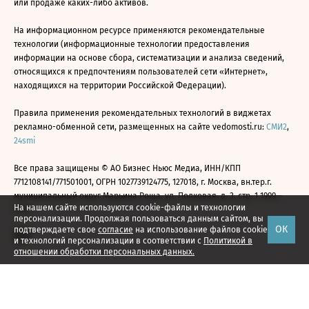
или продаже каких-либо активов.
На информационном ресурсе применяются рекомендательные
технологии (информационные технологии предоставления
информации на основе сбора, систематизации и анализа сведений,
относящихся к предпочтениям пользователей сети «Интернет»,
находящихся на территории Российской Федерации).
Правила применения рекомендательных технологий в виджетах
рекламно-обменной сети, размещенных на сайте vedomosti.ru:
СМИ2
,
24smi
Все права защищены © АО Бизнес Ньюс Медиа, ИНН/КПП
7712108141/771501001, ОГРН 1027739124775, 127018, г. Москва, вн.тер.г.
муниципальный округ Марьина Роща, ул. Полковая, д. 3, стр. 1 1999—
На нашем сайте используются cookie-файлы и технологии
2026
персонализации. Продолжая пользоваться данным сайтом, вы
ОК
подтверждаете свое
согласие
на использование файлов cookie
и технологий персонализации в соответствии с
Политикой в
отношении обработки персональных данных.