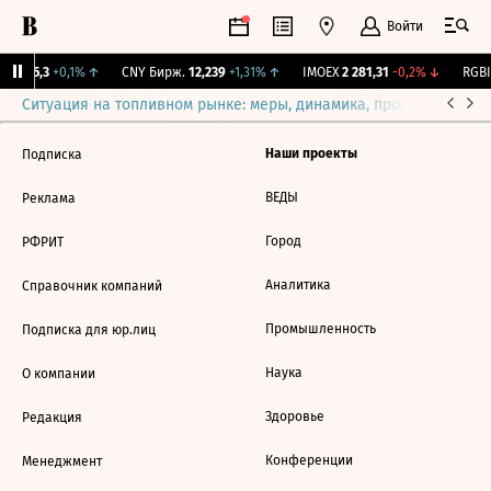
Войти
BI
115,3
+0,1%
↑
CNY Бирж.
12,239
+1,31%
↑
IMOEX
2 281,31
-0,2%
↓
RGBI
Ситуация на топливном рынке: меры, динамика, прогнозы
Выб
Наши проекты
Подписка
ВЕДЫ
Реклама
Город
РФРИТ
Аналитика
Справочник компаний
Промышленность
Подписка для юр.лиц
Наука
О компании
Здоровье
Редакция
Конференции
Менеджмент