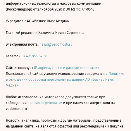
информационных технологий и массовых коммуникаций
(Роскомнадзор) от 27 ноября 2020 г. ЭЛ № ФС 77-79546
Учредитель: АО «Бизнес Ньюс Медиа»
Главный редактор: Казьмина Ирина Сергеевна
Электронная почта:
news@vedomosti.ru
Телефон:
+7 495 956-34-58
Сайт использует
IP адреса, cookie и данные геолокации
Пользователей сайта, условия использования содержатся в
Политике
в отношении обработки персональных данных АО «Бизнес Ньюс
Медиа»
Любое использование материалов допускается только при
соблюдении
правил перепечатки
и при наличии гиперссылки на
vedomosti.ru
Новости, аналитика, прогнозы и другие материалы, представленные
на данном сайте, не являются офертой или рекомендацией к покупке