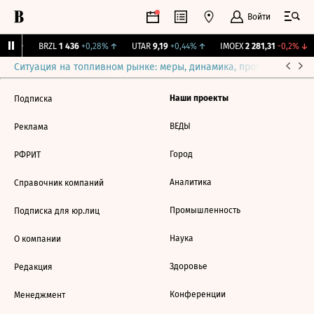
Войти
31%
↑
BRZL
1 436
+0,28%
↑
UTAR
9,19
+0,44%
↑
IMOEX
2 281,31
-0,2%
↓
Ситуация на топливном рынке: меры, динамика, прогнозы
Выб
Наши проекты
Подписка
ВЕДЫ
Реклама
Город
РФРИТ
Аналитика
Справочник компаний
Промышленность
Подписка для юр.лиц
Наука
О компании
Здоровье
Редакция
Конференции
Менеджмент