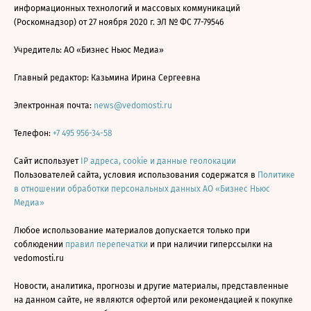
информационных технологий и массовых коммуникаций
(Роскомнадзор) от 27 ноября 2020 г. ЭЛ № ФС 77-79546
Учредитель: АО «Бизнес Ньюс Медиа»
Главный редактор: Казьмина Ирина Сергеевна
Электронная почта:
news@vedomosti.ru
Телефон:
+7 495 956-34-58
Сайт использует
IP адреса, cookie и данные геолокации
Пользователей сайта, условия использования содержатся в
Политике
в отношении обработки персональных данных АО «Бизнес Ньюс
Медиа»
Любое использование материалов допускается только при
соблюдении
правил перепечатки
и при наличии гиперссылки на
vedomosti.ru
Новости, аналитика, прогнозы и другие материалы, представленные
на данном сайте, не являются офертой или рекомендацией к покупке