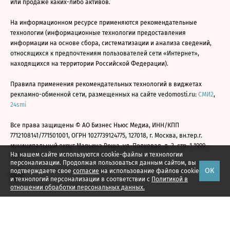
или продаже каких-либо активов.
На информационном ресурсе применяются рекомендательные
технологии (информационные технологии предоставления
информации на основе сбора, систематизации и анализа сведений,
относящихся к предпочтениям пользователей сети «Интернет»,
находящихся на территории Российской Федерации).
Правила применения рекомендательных технологий в виджетах
рекламно-обменной сети, размещенных на сайте vedomosti.ru:
СМИ2
,
24smi
Все права защищены © АО Бизнес Ньюс Медиа, ИНН/КПП
7712108141/771501001, ОГРН 1027739124775, 127018, г. Москва, вн.тер.г.
муниципальный округ Марьина Роща, ул. Полковая, д. 3, стр. 1 1999—
На нашем сайте используются cookie-файлы и технологии
2026
персонализации. Продолжая пользоваться данным сайтом, вы
ОК
подтверждаете свое
согласие
на использование файлов cookie
и технологий персонализации в соответствии с
Политикой в
отношении обработки персональных данных.