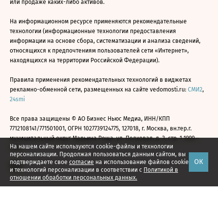
или продаже каких-либо активов.
На информационном ресурсе применяются рекомендательные
технологии (информационные технологии предоставления
информации на основе сбора, систематизации и анализа сведений,
относящихся к предпочтениям пользователей сети «Интернет»,
находящихся на территории Российской Федерации).
Правила применения рекомендательных технологий в виджетах
рекламно-обменной сети, размещенных на сайте vedomosti.ru:
СМИ2
,
24smi
Все права защищены © АО Бизнес Ньюс Медиа, ИНН/КПП
7712108141/771501001, ОГРН 1027739124775, 127018, г. Москва, вн.тер.г.
муниципальный округ Марьина Роща, ул. Полковая, д. 3, стр. 1 1999—
На нашем сайте используются cookie-файлы и технологии
2026
персонализации. Продолжая пользоваться данным сайтом, вы
ОК
подтверждаете свое
согласие
на использование файлов cookie
и технологий персонализации в соответствии с
Политикой в
отношении обработки персональных данных.