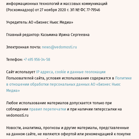
информационных технологий и массовых коммуникаций
(Роскомнадзор) от 27 ноября 2020 г. ЭЛ № ФС 77-79546
Учредитель: АО «Бизнес Ньюс Медиа»
Главный редактор: Казьмина Ирина Сергеевна
Электронная почта:
news@vedomosti.ru
Телефон:
+7 495 956-34-58
Сайт использует
IP адреса, cookie и данные геолокации
Пользователей сайта, условия использования содержатся в
Политике
в отношении обработки персональных данных АО «Бизнес Ньюс
Медиа»
Любое использование материалов допускается только при
соблюдении
правил перепечатки
и при наличии гиперссылки на
vedomosti.ru
Новости, аналитика, прогнозы и другие материалы, представленные
на данном сайте, не являются офертой или рекомендацией к покупке