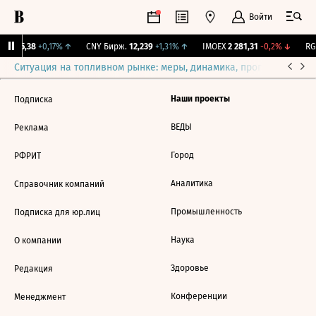
Войти
BI
115,38
+0,17%
↑
CNY Бирж.
12,239
+1,31%
↑
IMOEX
2 281,31
-0,2%
↓
RGB
Ситуация на топливном рынке: меры, динамика, прогнозы
Выб
Наши проекты
Подписка
ВЕДЫ
Реклама
Город
РФРИТ
Аналитика
Справочник компаний
Промышленность
Подписка для юр.лиц
Наука
О компании
Здоровье
Редакция
Конференции
Менеджмент