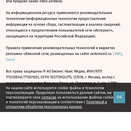
или продаже каких-либо активов.
На информационном ресурсе применяются рекомендательные
технологии (информационные технологии предоставления
информации на основе сбора, систематизации и анализа сведений,
относящихся к предпочтениям пользователей сети «Интернет»,
находящихся на территории Российской Федерации).
Правила применения рекомендательных технологий в виджетах
рекламно-обменной сети, размещенных на сайте vedomosti.ru:
СМИ2
,
24smi
Все права защищены © АО Бизнес Ньюс Медиа, ИНН/КПП
7712108141/771501001, ОГРН 1027739124775, 127018, г. Москва, вн.тер.г.
муниципальный округ Марьина Роща, ул. Полковая, д. 3, стр. 1 1999—
На нашем сайте используются cookie-файлы и технологии
2026
персонализации. Продолжая пользоваться данным сайтом, вы
ОК
подтверждаете свое
согласие
на использование файлов cookie
и технологий персонализации в соответствии с
Политикой в
отношении обработки персональных данных.