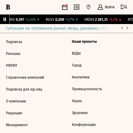
Войти
MRKS
0,397
+2,45%
↑
RGSS
0,208
+1,17%
↑
IMOEX
2 281,31
-0,2%
↓
RTS
Ситуация на топливном рынке: меры, динамика, прогнозы
Выб
Наши проекты
Подписка
ВЕДЫ
Реклама
Город
РФРИТ
Аналитика
Справочник компаний
Промышленность
Подписка для юр.лиц
Наука
О компании
Здоровье
Редакция
Конференции
Менеджмент