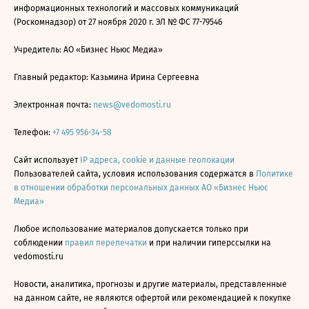
информационных технологий и массовых коммуникаций
(Роскомнадзор) от 27 ноября 2020 г. ЭЛ № ФС 77-79546
Учредитель: АО «Бизнес Ньюс Медиа»
Главный редактор: Казьмина Ирина Сергеевна
Электронная почта:
news@vedomosti.ru
Телефон:
+7 495 956-34-58
Сайт использует
IP адреса, cookie и данные геолокации
Пользователей сайта, условия использования содержатся в
Политике
в отношении обработки персональных данных АО «Бизнес Ньюс
Медиа»
Любое использование материалов допускается только при
соблюдении
правил перепечатки
и при наличии гиперссылки на
vedomosti.ru
Новости, аналитика, прогнозы и другие материалы, представленные
на данном сайте, не являются офертой или рекомендацией к покупке