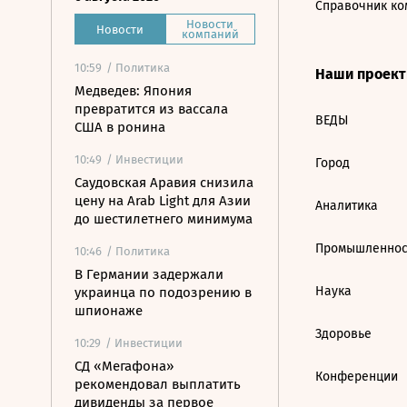
Справочник ко
Новости
Новости
компаний
10:59
/ Политика
Наши проек
Медведев: Япония
превратится из вассала
ВЕДЫ
США в ронина
10:49
/ Инвестиции
Город
Саудовская Аравия снизила
цену на Arab Light для Азии
Аналитика
до шестилетнего минимума
Промышленнос
10:46
/ Политика
В Германии задержали
Наука
украинца по подозрению в
шпионаже
Здоровье
10:29
/ Инвестиции
СД «Мегафона»
Конференции
рекомендовал выплатить
дивиденды за первое