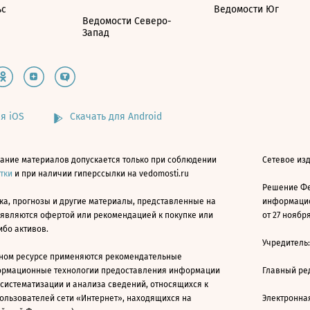
ьс
Ведомости Юг
Ведомости Северо-
Запад
я iOS
Скачать для Android
ание материалов допускается только при соблюдении
Сетевое изд
атки
и при наличии гиперссылки на vedomosti.ru
Решение Фе
ка, прогнозы и другие материалы, представленные на
информацио
 являются офертой или рекомендацией к покупке или
от 27 ноября
ибо активов.
Учредитель
ном ресурсе применяются рекомендательные
ормационные технологии предоставления информации
Главный ре
 систематизации и анализа сведений, относящихся к
ользователей сети «Интернет», находящихся на
Электронна