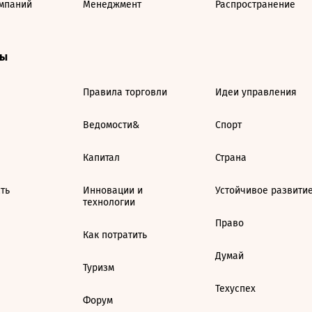
мпаний
Менеджмент
Распространение
ты
Правила торговли
Идеи управления
Ведомости&
Спорт
Капитал
Страна
ть
Инновации и
Устойчивое развити
технологии
Право
Как потратить
Думай
Туризм
Техуспех
Форум