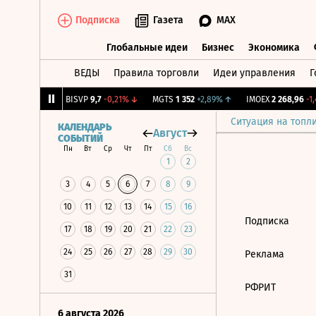
Подписка
Газета
MAX
Глобальные идеи
Бизнес
Экономика
ВЕДЫ
Правила торговли
Идеи управления
Г
Глобальные идеи
Бизнес
Экономик
43
+0,44%
↑
BISVP
9,7
-0,21%
↓
MGTS
1 352
+2,89%
↑
IMOEX
2 268,96
-1,4
Ситуация на топл
КАЛЕНДАРЬ
Август
СОБЫТИЙ
Пн
Вт
Ср
Чт
Пт
Сб
Вс
1
2
3
4
5
6
7
8
9
10
11
12
13
14
15
16
Подписка
17
18
19
20
21
22
23
24
25
26
27
28
29
30
Реклама
31
РФРИТ
6 августа 2026