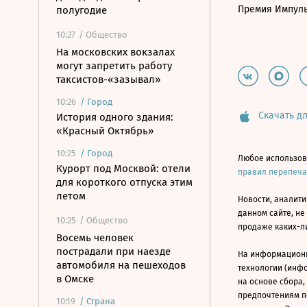
Премия Импул
полугодие
10:27
/ Общество
На московских вокзалах
могут запретить работу
таксистов-«зазывал»
10:26
/
Город
Скачать дл
История одного здания:
«Красный Октябрь»
10:25
/
Город
Любое использов
Курорт под Москвой: отели
правил перепеч
для короткого отпуска этим
летом
Новости, аналити
данном сайте, не
10:25
/ Общество
продаже каких-л
Восемь человек
пострадали при наезде
На информацион
автомобиля на пешеходов
технологии (инф
в Омске
на основе сбора,
предпочтениям п
10:19
/
Страна