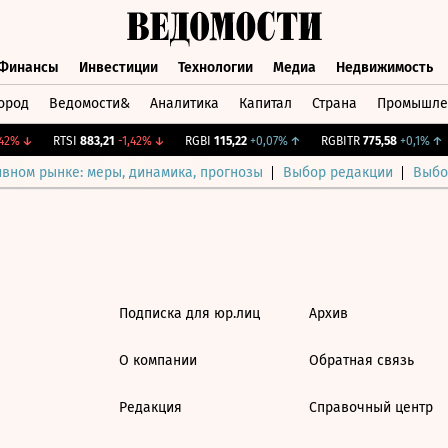
Финансы
Инвестиции
Технологии
Медиа
Недвижимость
ород
Ведомости&
Аналитика
Капитал
Страна
Промышле
а
Финансы
Инвестиции
Технологии
Медиа
Недвижимос
2%
↓
RTSI
883,21
-1,42%
↓
RGBI
115,22
+0,07%
↑
RGBITR
775,58
+0,1%
↑
ивном рынке: меры, динамика, прогнозы
Выбор редакции
Выбо
Подписка для юр.лиц
Архив
О компании
Обратная связь
Редакция
Справочный центр