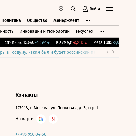
Войти
Политика
Общество
Менеджмент
нность
Инновации и технологии
Техуспех
ть
Политика
Общество
Менеджмент
CNY Бирж.
12,043
+0,44%
↑
BISVP
9,7
-0,21%
↓
MGTS
1 352
+2,89%
↑
IM
ры в Госдуму: каким был и будет российский парламент
Война н
Контакты
127018, г. Москва, ул. Полковая, д. 3, стр. 1
На карте
+7 495 956-34-58