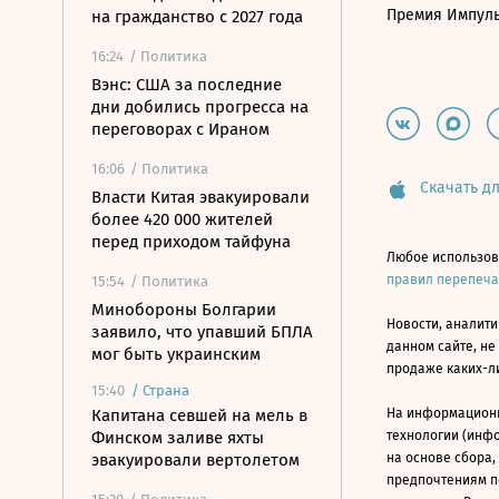
Премия Импул
на гражданство с 2027 года
16:24
/ Политика
Вэнс: США за последние
дни добились прогресса на
переговорах с Ираном
16:06
/ Политика
Скачать дл
Власти Китая эвакуировали
более 420 000 жителей
перед приходом тайфуна
Любое использов
правил перепеч
15:54
/ Политика
Минобороны Болгарии
Новости, аналити
заявило, что упавший БПЛА
данном сайте, не
мог быть украинским
продаже каких-л
15:40
/
Страна
Капитана севшей на мель в
На информацион
Финском заливе яхты
технологии (инф
эвакуировали вертолетом
на основе сбора,
предпочтениям п