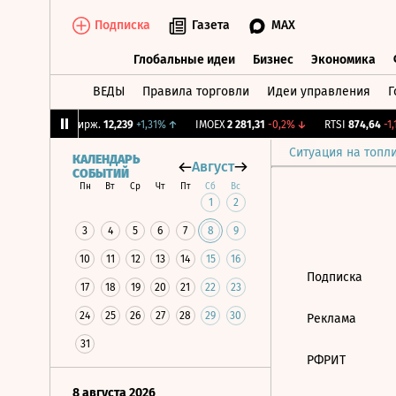
Подписка
Газета
MAX
Глобальные идеи
Бизнес
Экономика
ВЕДЫ
Правила торговли
Идеи управления
Г
Глобальные идеи
Бизнес
Экономик
61%
↑
CNY Бирж.
12,239
+1,31%
↑
IMOEX
2 281,31
-0,2%
↓
RTSI
874,64
-1,1
Ситуация на топл
КАЛЕНДАРЬ
Август
СОБЫТИЙ
Пн
Вт
Ср
Чт
Пт
Сб
Вс
1
2
3
4
5
6
7
8
9
10
11
12
13
14
15
16
Подписка
17
18
19
20
21
22
23
24
25
26
27
28
29
30
Реклама
31
РФРИТ
8 августа 2026