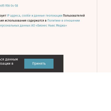
 495 956-34-58
ьзует
IP адреса, cookie и данные геолокации
Пользователей
овия использования содержатся в
Политике в отношении
персональных данных АО «Бизнес Ньюс Медиа»
ься данным
Принять
изации в