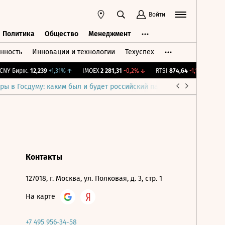
Войти
Политика
Общество
Менеджмент
нность
Инновации и технологии
Техуспех
ть
Политика
Общество
Менеджмент
NY Бирж.
12,239
+1,31%
↑
IMOEX
2 281,31
-0,2%
↓
RTSI
874,64
-1,12%
↓
RG
ры в Госдуму: каким был и будет российский парламент
Война н
Контакты
127018, г. Москва, ул. Полковая, д. 3, стр. 1
На карте
+7 495 956-34-58