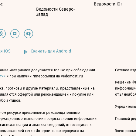
ьс
Ведомости Юг
Ведомости Северо-
Запад
я iOS
Скачать для Android
ание материалов допускается только при соблюдении
Сетевое изд
атки
и при наличии гиперссылки на vedomosti.ru
Решение Фе
ка, прогнозы и другие материалы, представленные на
информацио
 являются офертой или рекомендацией к покупке или
от 27 ноября
ибо активов.
Учредитель
ном ресурсе применяются рекомендательные
ормационные технологии предоставления информации
Главный ре
 систематизации и анализа сведений, относящихся к
ользователей сети «Интернет», находящихся на
Электронна