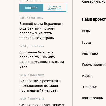
Справочник ко
Новости
Новости
компаний
17:11
/ Политика
Наши проек
Бывший глава Верховного
суда Венгрии принял
ВЕДЫ
предложение стать
президентом страны
Город
17:01
/ Политика
Состояние бывшего
Аналитика
президента США Джо
Байдена ухудшилось из-за
Промышленнос
рака
16:46
/ Политика
Наука
В Хорватии в результате
столкновения поездов
Здоровье
пострадали 19 человек
Конференции
16:35
/ Политика
Финляндия введет экзамен