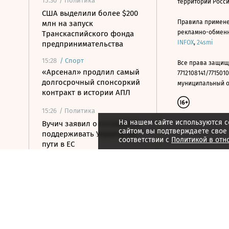
15:30
/ Политика
территории Росс
США выделили более $200
Правила примене
млн на запуск
рекламно-обменно
Транскаспийского фонда
INFOX
,
24smi
предпринимательства
15:28
/
Спорт
Все права защищ
«Арсенал» продлил самый
7712108141/7715010
долгосрочный спонсоркий
муниципальный окр
контракт в истории АПЛ
15:26
/ Политика
На нашем сайте используются c
Вучич заявил о готовности
сайтом, вы подтверждаете свое
поддерживать Украину на
соответствии с
Политикой в отн
пути в ЕС
15:07
/ Политика
Пашинян и Трамп назвали
саммит в Вашингтоне
шагом к миру для Еревана
и Баку
14:53
/ Политика