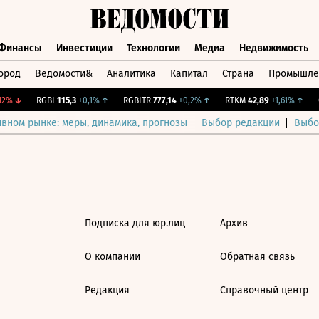
Финансы
Инвестиции
Технологии
Медиа
Недвижимость
ород
Ведомости&
Аналитика
Капитал
Страна
Промышле
а
Финансы
Инвестиции
Технологии
Медиа
Недвижимос
2%
↓
RGBI
115,3
+0,1%
↑
RGBITR
777,14
+0,2%
↑
RTKM
42,89
+1,61%
↑
C
ивном рынке: меры, динамика, прогнозы
Выбор редакции
Выбо
Подписка для юр.лиц
Архив
О компании
Обратная связь
Редакция
Справочный центр