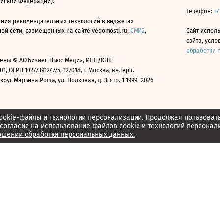
ийской Федерации).
Телефон:
+7
ния рекомендательных технологий в виджетах
й сети, размещенных на сайте vedomosti.ru:
СМИ2
,
Сайт испол
сайта, усл
обработки 
ены © АО Бизнес Ньюс Медиа, ИНН/КПП
01, ОГРН 1027739124775, 127018, г. Москва, вн.тер.г.
уг Марьина Роща, ул. Полковая, д. 3, стр. 1 1999—2026
ookie-файлы и технологии персонализации. Продолжая пользоват
согласие
на использование файлов cookie и технологий персонал
ошении обработки персональных данных.