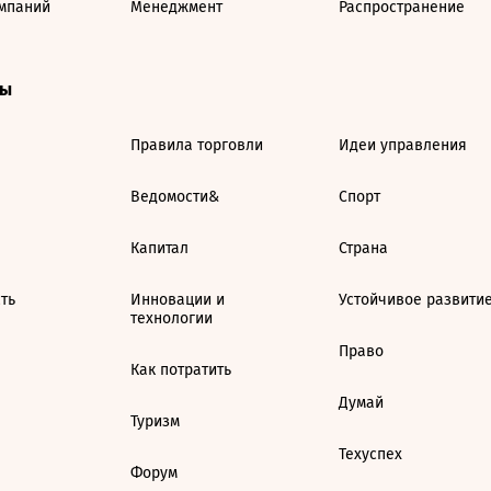
мпаний
Менеджмент
Распространение
ты
Правила торговли
Идеи управления
Ведомости&
Спорт
Капитал
Страна
ть
Инновации и
Устойчивое развити
технологии
Право
Как потратить
Думай
Туризм
Техуспех
Форум