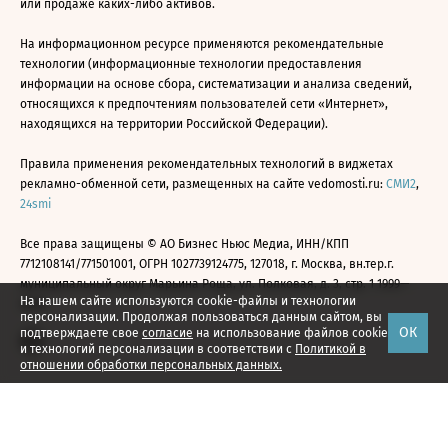
или продаже каких-либо активов.
На информационном ресурсе применяются рекомендательные
технологии (информационные технологии предоставления
информации на основе сбора, систематизации и анализа сведений,
относящихся к предпочтениям пользователей сети «Интернет»,
находящихся на территории Российской Федерации).
Правила применения рекомендательных технологий в виджетах
рекламно-обменной сети, размещенных на сайте vedomosti.ru:
СМИ2
,
24smi
Все права защищены © АО Бизнес Ньюс Медиа, ИНН/КПП
7712108141/771501001, ОГРН 1027739124775, 127018, г. Москва, вн.тер.г.
муниципальный округ Марьина Роща, ул. Полковая, д. 3, стр. 1 1999—
На нашем сайте используются cookie-файлы и технологии
2026
персонализации. Продолжая пользоваться данным сайтом, вы
ОК
подтверждаете свое
согласие
на использование файлов cookie
и технологий персонализации в соответствии с
Политикой в
отношении обработки персональных данных.