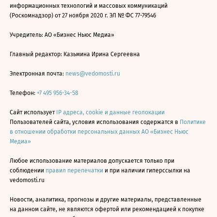
информационных технологий и массовых коммуникаций
(Роскомнадзор) от 27 ноября 2020 г. ЭЛ № ФС 77-79546
Учредитель: АО «Бизнес Ньюс Медиа»
Главный редактор: Казьмина Ирина Сергеевна
Электронная почта:
news@vedomosti.ru
Телефон:
+7 495 956-34-58
Сайт использует
IP адреса, cookie и данные геолокации
Пользователей сайта, условия использования содержатся в
Политике
в отношении обработки персональных данных АО «Бизнес Ньюс
Медиа»
Любое использование материалов допускается только при
соблюдении
правил перепечатки
и при наличии гиперссылки на
vedomosti.ru
Новости, аналитика, прогнозы и другие материалы, представленные
на данном сайте, не являются офертой или рекомендацией к покупке