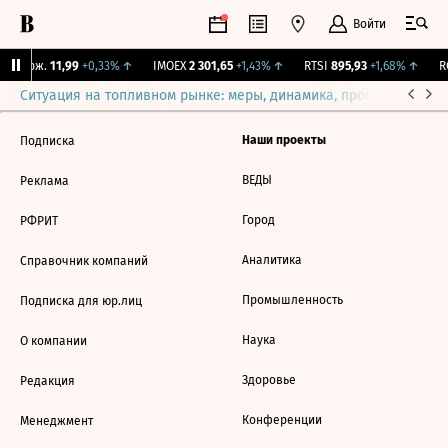
Войти
Y Бирж.
11,99
+0,33%
↑
IMOEX
2 301,65
+1,43%
↑
RTSI
895,93
+1,68%
↑
RG
Ситуация на топливном рынке: меры, динамика, прогнозы
Выб
Наши проекты
Подписка
ВЕДЫ
Реклама
Город
РФРИТ
Аналитика
Справочник компаний
Промышленность
Подписка для юр.лиц
Наука
О компании
Здоровье
Редакция
Конференции
Менеджмент