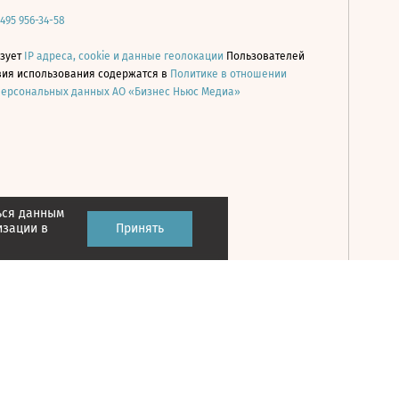
 495 956-34-58
ьзует
IP адреса, cookie и данные геолокации
Пользователей
овия использования содержатся в
Политике в отношении
персональных данных АО «Бизнес Ньюс Медиа»
ься данным
Принять
изации в