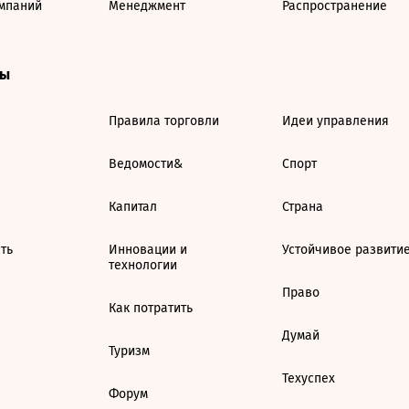
мпаний
Менеджмент
Распространение
ты
Правила торговли
Идеи управления
Ведомости&
Спорт
Капитал
Страна
ть
Инновации и
Устойчивое развити
технологии
Право
Как потратить
Думай
Туризм
Техуспех
Форум