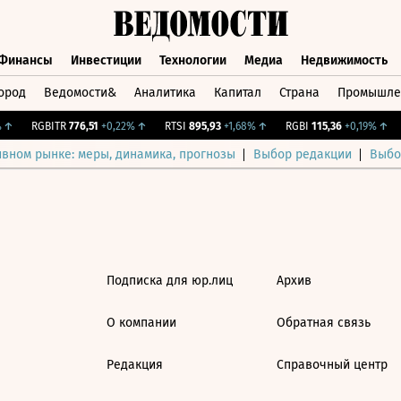
Финансы
Инвестиции
Технологии
Медиа
Недвижимость
ород
Ведомости&
Аналитика
Капитал
Страна
Промышле
а
Финансы
Инвестиции
Технологии
Медиа
Недвижимос
↑
RGBITR
776,51
+0,22%
↑
RTSI
895,93
+1,68%
↑
RGBI
115,36
+0,19%
↑
ивном рынке: меры, динамика, прогнозы
Выбор редакции
Выбо
Подписка для юр.лиц
Архив
О компании
Обратная связь
Редакция
Справочный центр