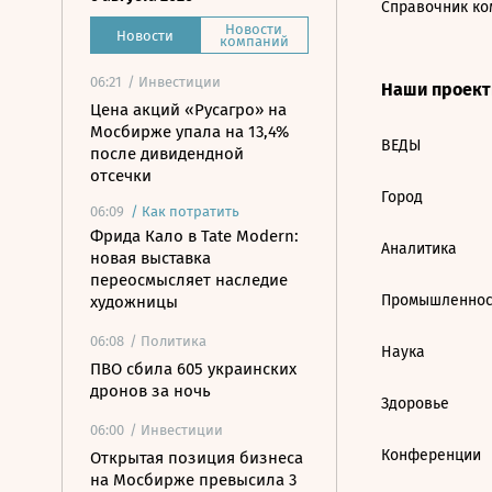
Справочник ко
Новости
Новости
компаний
06:21
/ Инвестиции
Наши проек
Цена акций «Русагро» на
Мосбирже упала на 13,4%
ВЕДЫ
после дивидендной
отсечки
Город
06:09
/
Как потратить
Фрида Кало в Tate Modern:
Аналитика
новая выставка
переосмысляет наследие
Промышленнос
художницы
06:08
/ Политика
Наука
ПВО сбила 605 украинских
дронов за ночь
Здоровье
06:00
/ Инвестиции
Конференции
Открытая позиция бизнеса
на Мосбирже превысила 3