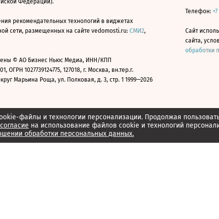
ийской Федерации).
Телефон:
+7
ния рекомендательных технологий в виджетах
й сети, размещенных на сайте vedomosti.ru:
СМИ2
,
Сайт испол
сайта, усл
обработки 
ены © АО Бизнес Ньюс Медиа, ИНН/КПП
01, ОГРН 1027739124775, 127018, г. Москва, вн.тер.г.
уг Марьина Роща, ул. Полковая, д. 3, стр. 1 1999—2026
ookie-файлы и технологии персонализации. Продолжая пользоват
согласие
на использование файлов cookie и технологий персонал
ошении обработки персональных данных.