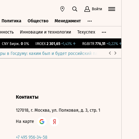
Войти
Политика
Общество
Менеджмент
нность
Инновации и технологии
Техуспех
ть
Политика
Общество
Менеджмент
CNY Бирж.
0
0%
IMOEX
2 301,65
+1,43%
↑
RGBITR
776,51
+0,22%
↑
RTSI
89
ры в Госдуму: каким был и будет российский парламент
Война н
Контакты
127018, г. Москва, ул. Полковая, д. 3, стр. 1
На карте
+7 495 956-34-58