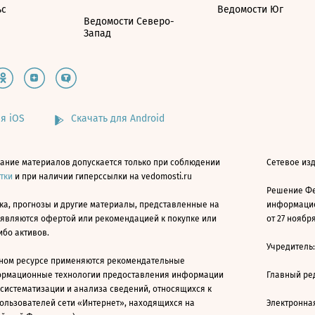
ьс
Ведомости Юг
Ведомости Северо-
Запад
я iOS
Скачать для Android
ание материалов допускается только при соблюдении
Сетевое изд
атки
и при наличии гиперссылки на vedomosti.ru
Решение Фе
ка, прогнозы и другие материалы, представленные на
информацио
 являются офертой или рекомендацией к покупке или
от 27 ноября
ибо активов.
Учредитель
ном ресурсе применяются рекомендательные
ормационные технологии предоставления информации
Главный ре
 систематизации и анализа сведений, относящихся к
ользователей сети «Интернет», находящихся на
Электронна