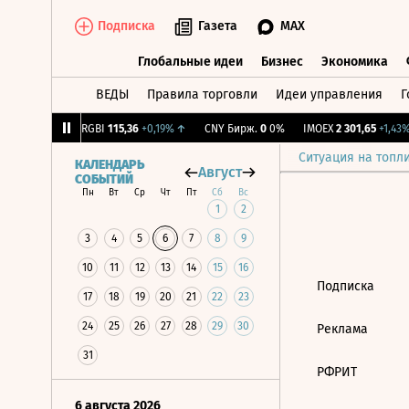
Подписка
Газета
MAX
Глобальные идеи
Бизнес
Экономика
ВЕДЫ
Правила торговли
Идеи управления
Г
Глобальные идеи
Бизнес
Экономик
93
+1,68%
↑
RGBI
115,36
+0,19%
↑
CNY Бирж.
0
0%
IMOEX
2 301,65
+1,43%
Ситуация на топл
КАЛЕНДАРЬ
Август
СОБЫТИЙ
Пн
Вт
Ср
Чт
Пт
Сб
Вс
1
2
3
4
5
6
7
8
9
10
11
12
13
14
15
16
Подписка
17
18
19
20
21
22
23
24
25
26
27
28
29
30
Реклама
31
РФРИТ
6 августа 2026