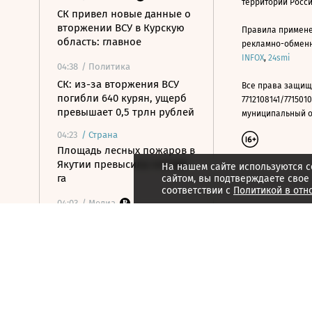
территории Росс
СК привел новые данные о
вторжении ВСУ в Курскую
Правила примене
область: главное
рекламно-обменно
INFOX
,
24smi
04:38
/ Политика
СК: из-за вторжения ВСУ
Все права защищ
погибли 640 курян, ущерб
7712108141/7715010
превышает 0,5 трлн рублей
муниципальный окр
04:23
/
Страна
Площадь лесных пожаров в
Якутии превысила 440 000
На нашем сайте используются c
га
сайтом, вы подтверждаете свое
соответствии с
Политикой в отн
04:03
/ Медиа
От Коннери до Крейга:
агент 007 в лицах
04:03
/ Политика
Последний бой Первой
чеченской: как защищали
Грозный в 1996 году