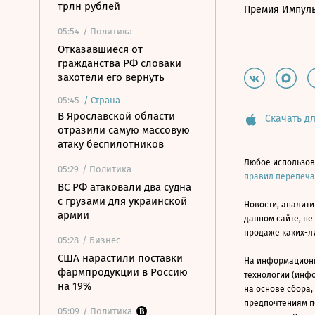
трлн рублей
Премия Импул
05:54
/ Политика
Отказавшиеся от
гражданства РФ словаки
захотели его вернуть
05:45
/
Страна
В Ярославской области
Скачать дл
отразили самую массовую
атаку беспилотников
Любое использов
05:29
/ Политика
правил перепеч
ВС РФ атаковали два судна
с грузами для украинской
Новости, аналити
армии
данном сайте, не
продаже каких-л
05:28
/ Бизнес
США нарастили поставки
На информацион
фармпродукции в Россию
технологии (инф
на 19%
на основе сбора,
предпочтениям п
05:09
/ Политика