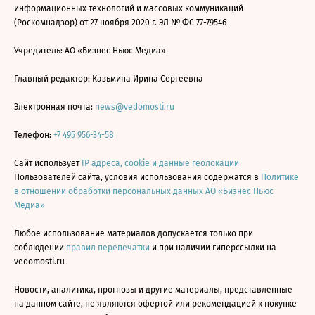
информационных технологий и массовых коммуникаций
(Роскомнадзор) от 27 ноября 2020 г. ЭЛ № ФС 77-79546
Учредитель: АО «Бизнес Ньюс Медиа»
Главный редактор: Казьмина Ирина Сергеевна
Электронная почта:
news@vedomosti.ru
Телефон:
+7 495 956-34-58
Сайт использует
IP адреса, cookie и данные геолокации
Пользователей сайта, условия использования содержатся в
Политике
в отношении обработки персональных данных АО «Бизнес Ньюс
Медиа»
Любое использование материалов допускается только при
соблюдении
правил перепечатки
и при наличии гиперссылки на
vedomosti.ru
Новости, аналитика, прогнозы и другие материалы, представленные
на данном сайте, не являются офертой или рекомендацией к покупке