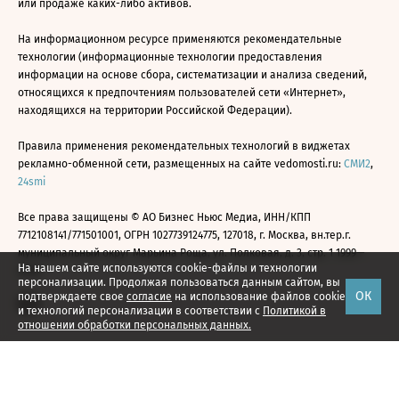
или продаже каких-либо активов.
На информационном ресурсе применяются рекомендательные
технологии (информационные технологии предоставления
информации на основе сбора, систематизации и анализа сведений,
относящихся к предпочтениям пользователей сети «Интернет»,
находящихся на территории Российской Федерации).
Правила применения рекомендательных технологий в виджетах
рекламно-обменной сети, размещенных на сайте vedomosti.ru:
СМИ2
,
24smi
Все права защищены © АО Бизнес Ньюс Медиа, ИНН/КПП
7712108141/771501001, ОГРН 1027739124775, 127018, г. Москва, вн.тер.г.
муниципальный округ Марьина Роща, ул. Полковая, д. 3, стр. 1 1999—
На нашем сайте используются cookie-файлы и технологии
2026
персонализации. Продолжая пользоваться данным сайтом, вы
ОК
подтверждаете свое
согласие
на использование файлов cookie
и технологий персонализации в соответствии с
Политикой в
отношении обработки персональных данных.