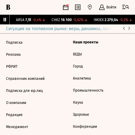
Войти
86%
↑
ARSA
7,51
-0,4%
↓
CHKZ
16 100
-0,62%
↓
IMOEX
2 279,04
-0,3%
↓
Ситуация на топливном рынке: меры, динамика, прогнозы
Выб
Наши проекты
Подписка
ВЕДЫ
Реклама
Город
РФРИТ
Аналитика
Справочник компаний
Промышленность
Подписка для юр.лиц
Наука
О компании
Здоровье
Редакция
Конференции
Менеджмент