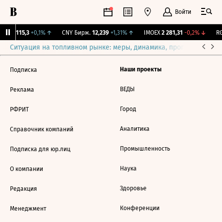
Войти
RGBI
115,3
+0,1%
↑
CNY Бирж.
12,239
+1,31%
↑
IMOEX
2 281,31
-0,2%
↓
RG
Ситуация на топливном рынке: меры, динамика, прогнозы
Выб
Наши проекты
Подписка
ВЕДЫ
Реклама
Город
РФРИТ
Аналитика
Справочник компаний
Промышленность
Подписка для юр.лиц
Наука
О компании
Здоровье
Редакция
Конференции
Менеджмент