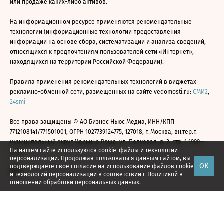
или продаже каких-либо активов.
На информационном ресурсе применяются рекомендательные
технологии (информационные технологии предоставления
информации на основе сбора, систематизации и анализа сведений,
относящихся к предпочтениям пользователей сети «Интернет»,
находящихся на территории Российской Федерации).
Правила применения рекомендательных технологий в виджетах
рекламно-обменной сети, размещенных на сайте vedomosti.ru:
СМИ2
,
24smi
Все права защищены © АО Бизнес Ньюс Медиа, ИНН/КПП
7712108141/771501001, ОГРН 1027739124775, 127018, г. Москва, вн.тер.г.
муниципальный округ Марьина Роща, ул. Полковая, д. 3, стр. 1 1999—
На нашем сайте используются cookie-файлы и технологии
2026
персонализации. Продолжая пользоваться данным сайтом, вы
ОК
подтверждаете свое
согласие
на использование файлов cookie
и технологий персонализации в соответствии с
Политикой в
отношении обработки персональных данных.