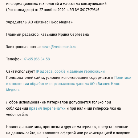
информационных технологий и массовых коммуникаций
(Роскомнадзор) от 27 ноября 2020 г. ЭЛ № ФС 77-79546
Учредитель: АО «Бизнес Ньюс Медиа»
Главный редактор: Казьмина Ирина Сергеевна
Электронная почта:
news@vedomosti.ru
Телефон:
+7 495 956-34-58
Сайт использует
IP адреса, cookie и данные геолокации
Пользователей сайта, условия использования содержатся в
Политике
в отношении обработки персональных данных АО «Бизнес Ньюс
Медиа»
Любое использование материалов допускается только при
соблюдении
правил перепечатки
и при наличии гиперссылки на
vedomosti.ru
Новости, аналитика, прогнозы и другие материалы, представленные
на данном сайте, не являются офертой или рекомендацией к покупке