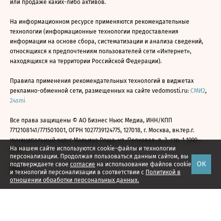
или продаже каких-либо активов.
На информационном ресурсе применяются рекомендательные
технологии (информационные технологии предоставления
информации на основе сбора, систематизации и анализа сведений,
относящихся к предпочтениям пользователей сети «Интернет»,
находящихся на территории Российской Федерации).
Правила применения рекомендательных технологий в виджетах
рекламно-обменной сети, размещенных на сайте vedomosti.ru:
СМИ2
,
24smi
Все права защищены © АО Бизнес Ньюс Медиа, ИНН/КПП
7712108141/771501001, ОГРН 1027739124775, 127018, г. Москва, вн.тер.г.
муниципальный округ Марьина Роща, ул. Полковая, д. 3, стр. 1 1999—
На нашем сайте используются cookie-файлы и технологии
2026
персонализации. Продолжая пользоваться данным сайтом, вы
ОК
подтверждаете свое
согласие
на использование файлов cookie
и технологий персонализации в соответствии с
Политикой в
отношении обработки персональных данных.