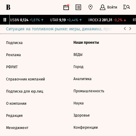
Войти
↑
USBN
0,124
+1,81%
↑
UTAR
9,19
+0,44%
↑
IMOEX
2 281,31
-0,2%
↓
RT
Ситуация на топливном рынке: меры, динамика, прогнозы
Выб
Наши проекты
Подписка
ВЕДЫ
Реклама
Город
РФРИТ
Аналитика
Справочник компаний
Промышленность
Подписка для юр.лиц
Наука
О компании
Здоровье
Редакция
Конференции
Менеджмент