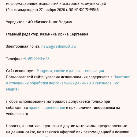
информационных технологий и массовых коммуникаций
(Роскомнадзор) от 27 ноября 2020 г. ЭЛ № ФС 77-79546
Учредитель: АО «Бизнес Ньюс Медиа»
Главный редактор: Казьмина Ирина Сергеевна
Электронная почта:
news@vedomosti.ru
Телефон:
+7 495 956-34-58
Сайт использует
IP адреса, cookie и данные геолокации
Пользователей сайта, условия использования содержатся в
Политике
в отношении обработки персональных данных АО «Бизнес Ньюс
Медиа»
Любое использование материалов допускается только при
соблюдении
правил перепечатки
и при наличии гиперссылки на
vedomosti.ru
Новости, аналитика, прогнозы и другие материалы, представленные
на данном сайте, не являются офертой или рекомендацией к покупке