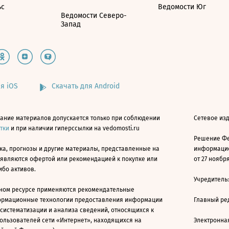
ьс
Ведомости Юг
Ведомости Северо-
Запад
я iOS
Скачать для Android
ание материалов допускается только при соблюдении
Сетевое изд
атки
и при наличии гиперссылки на vedomosti.ru
Решение Фе
ка, прогнозы и другие материалы, представленные на
информацио
 являются офертой или рекомендацией к покупке или
от 27 ноября
ибо активов.
Учредитель
ном ресурсе применяются рекомендательные
ормационные технологии предоставления информации
Главный ре
 систематизации и анализа сведений, относящихся к
ользователей сети «Интернет», находящихся на
Электронна