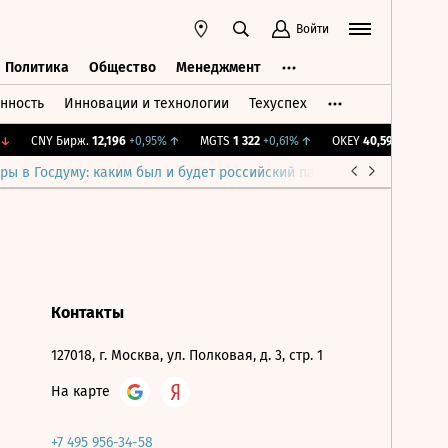
Войти
Политика
Общество
Менеджмент
нность
Инновации и технологии
Техуспех
ть
Политика
Общество
Менеджмент
↓
CNY Бирж.
12,196
+0,95%
↑
MGTS
1 322
+0,61%
↑
OKEY
40,59
-0,29%
↓
ры в Госдуму: каким был и будет российский парламент
Война н
Контакты
127018, г. Москва, ул. Полковая, д. 3, стр. 1
На карте
+7 495 956-34-58