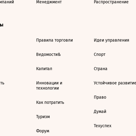
мпаний
Менеджмент
Распространение
ты
Правила торговли
Идеи управления
Ведомости&
Спорт
Капитал
Страна
ть
Инновации и
Устойчивое развити
технологии
Право
Как потратить
Думай
Туризм
Техуспех
Форум