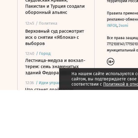
Саудовская Аравия,
территории Росс
Пакистан и Турция создали
оборонный альянс
Правила примене
рекламно-обменно
12:45
/ Политика
INFOX
,
24smi
Верховный суд рассмотрит
иск о снятии «Яблока» с
Все права защищ
выборов
7712108141/7715010
муниципальный окр
12:40
/
Город
Лестница-медуза и вокзал-
терем: семь знаменитых
зданий Федора Шехтеля
На нашем сайте используются c
сайтом, вы подтверждаете свое
12:36
/
Идеи управления
соответствии с
Политикой в отн
Что станет драйвером
рынка платформенной
занятости
12:30
/ Общество
Минпросвещения создало
совет по воспитанию детей
в цифровую эпоху