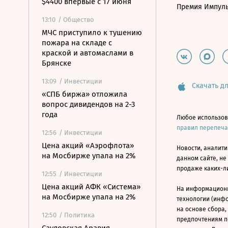
$4400 впервые с 17 июня
Премия Импул
13:10
/ Общество
МЧС приступило к тушению
пожара на складе с
краской и автомаслами в
Брянске
13:09
/ Инвестиции
Скачать дл
«СПБ биржа» отложила
вопрос дивидендов на 2-3
года
Любое использов
правил перепеч
12:56
/ Инвестиции
Цена акций «Аэрофлота»
Новости, аналити
на Мосбирже упала на 2%
данном сайте, не
продаже каких-л
12:55
/ Инвестиции
Цена акций АФК «Система»
На информацион
на Мосбирже упала на 2%
технологии (инф
на основе сбора,
12:50
/ Политика
предпочтениям п