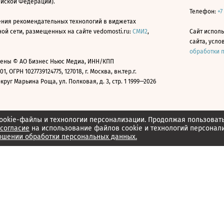
ийской Федерации).
Телефон:
+7
ния рекомендательных технологий в виджетах
й сети, размещенных на сайте vedomosti.ru:
СМИ2
,
Сайт испол
сайта, усл
обработки 
ены © АО Бизнес Ньюс Медиа, ИНН/КПП
01, ОГРН 1027739124775, 127018, г. Москва, вн.тер.г.
уг Марьина Роща, ул. Полковая, д. 3, стр. 1 1999—2026
ookie-файлы и технологии персонализации. Продолжая пользоват
согласие
на использование файлов cookie и технологий персонал
ошении обработки персональных данных.