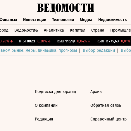
Финансы
Инвестиции
Технологии
Медиа
Недвижимость
ород
Ведомости&
Аналитика
Капитал
Страна
Промышле
а
Финансы
Инвестиции
Технологии
Медиа
Недвижимос
,28%
↓
RTSI
882,1
-0,28%
↓
RGBI
115,19
-0,04%
↓
RGBITR
775,63
-0,01%
ивном рынке: меры, динамика, прогнозы
Выбор редакции
Выбо
Подписка для юр.лиц
Архив
О компании
Обратная связь
Редакция
Справочный центр