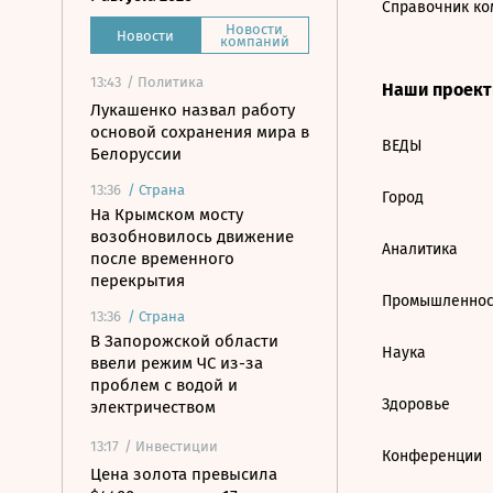
Справочник ко
Новости
Новости
компаний
13:43
/ Политика
Наши проек
Лукашенко назвал работу
основой сохранения мира в
ВЕДЫ
Белоруссии
13:36
/
Страна
Город
На Крымском мосту
возобновилось движение
Аналитика
после временного
перекрытия
Промышленнос
13:36
/
Страна
В Запорожской области
Наука
ввели режим ЧС из-за
проблем с водой и
Здоровье
электричеством
13:17
/ Инвестиции
Конференции
Цена золота превысила