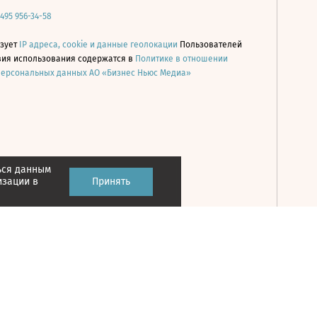
 495 956-34-58
ьзует
IP адреса, cookie и данные геолокации
Пользователей
овия использования содержатся в
Политике в отношении
персональных данных АО «Бизнес Ньюс Медиа»
ься данным
Принять
изации в