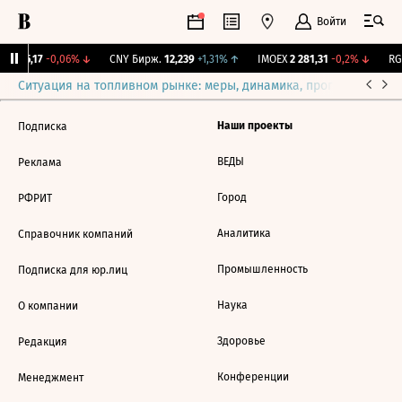
Войти
BI
115,17
-0,06%
↓
CNY Бирж.
12,239
+1,31%
↑
IMOEX
2 281,31
-0,2%
↓
RGB
Ситуация на топливном рынке: меры, динамика, прогнозы
Выб
Наши проекты
Подписка
ВЕДЫ
Реклама
Город
РФРИТ
Аналитика
Справочник компаний
Промышленность
Подписка для юр.лиц
Наука
О компании
Здоровье
Редакция
Конференции
Менеджмент