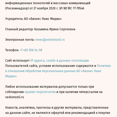
информационных технологий и массовых коммуникаций
(Роскомнадзор) от 27 ноября 2020 г. ЭЛ № ФС 77-79546
Учредитель: АО «Бизнес Ньюс Медиа»
Главный редактор: Казьмина Ирина Сергеевна
Электронная почта:
news@vedomosti.ru
Телефон:
+7 495 956-34-58
Сайт использует
IP адреса, cookie и данные геолокации
Пользователей сайта, условия использования содержатся в
Политике
в отношении обработки персональных данных АО «Бизнес Ньюс
Медиа»
Любое использование материалов допускается только при
соблюдении
правил перепечатки
и при наличии гиперссылки на
vedomosti.ru
Новости, аналитика, прогнозы и другие материалы, представленные
на данном сайте, не являются офертой или рекомендацией к покупке