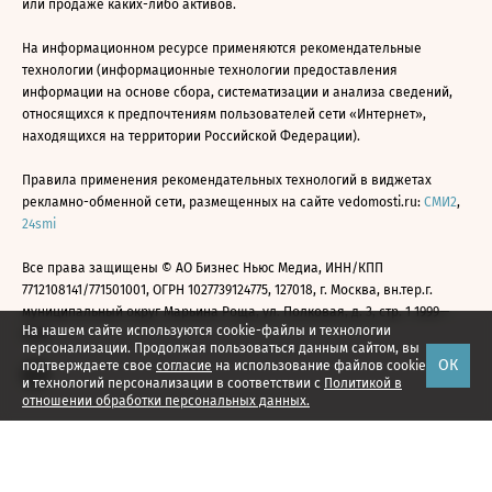
или продаже каких-либо активов.
На информационном ресурсе применяются рекомендательные
технологии (информационные технологии предоставления
информации на основе сбора, систематизации и анализа сведений,
относящихся к предпочтениям пользователей сети «Интернет»,
находящихся на территории Российской Федерации).
Правила применения рекомендательных технологий в виджетах
рекламно-обменной сети, размещенных на сайте vedomosti.ru:
СМИ2
,
24smi
Все права защищены © АО Бизнес Ньюс Медиа, ИНН/КПП
7712108141/771501001, ОГРН 1027739124775, 127018, г. Москва, вн.тер.г.
муниципальный округ Марьина Роща, ул. Полковая, д. 3, стр. 1 1999—
На нашем сайте используются cookie-файлы и технологии
2026
персонализации. Продолжая пользоваться данным сайтом, вы
ОК
подтверждаете свое
согласие
на использование файлов cookie
и технологий персонализации в соответствии с
Политикой в
отношении обработки персональных данных.