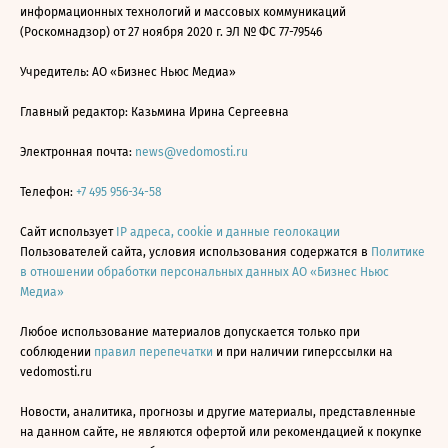
информационных технологий и массовых коммуникаций
(Роскомнадзор) от 27 ноября 2020 г. ЭЛ № ФС 77-79546
Учредитель: АО «Бизнес Ньюс Медиа»
Главный редактор: Казьмина Ирина Сергеевна
Электронная почта:
news@vedomosti.ru
Телефон:
+7 495 956-34-58
Сайт использует
IP адреса, cookie и данные геолокации
Пользователей сайта, условия использования содержатся в
Политике
в отношении обработки персональных данных АО «Бизнес Ньюс
Медиа»
Любое использование материалов допускается только при
соблюдении
правил перепечатки
и при наличии гиперссылки на
vedomosti.ru
Новости, аналитика, прогнозы и другие материалы, представленные
на данном сайте, не являются офертой или рекомендацией к покупке