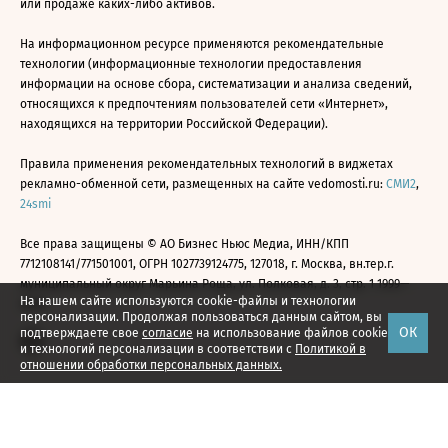
или продаже каких-либо активов.
На информационном ресурсе применяются рекомендательные
технологии (информационные технологии предоставления
информации на основе сбора, систематизации и анализа сведений,
относящихся к предпочтениям пользователей сети «Интернет»,
находящихся на территории Российской Федерации).
Правила применения рекомендательных технологий в виджетах
рекламно-обменной сети, размещенных на сайте vedomosti.ru:
СМИ2
,
24smi
Все права защищены © АО Бизнес Ньюс Медиа, ИНН/КПП
7712108141/771501001, ОГРН 1027739124775, 127018, г. Москва, вн.тер.г.
муниципальный округ Марьина Роща, ул. Полковая, д. 3, стр. 1 1999—
На нашем сайте используются cookie-файлы и технологии
2026
персонализации. Продолжая пользоваться данным сайтом, вы
ОК
подтверждаете свое
согласие
на использование файлов cookie
и технологий персонализации в соответствии с
Политикой в
отношении обработки персональных данных.