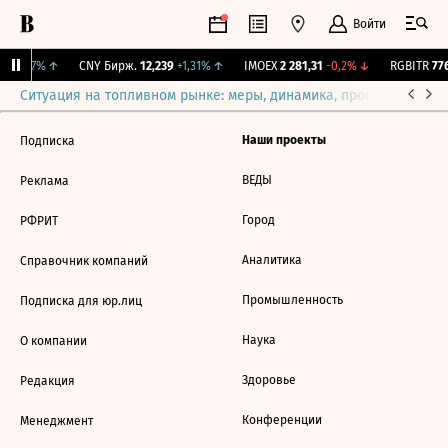
Войти
6
+0,07%
↑
CNY Бирж.
12,239
+1,31%
↑
IMOEX
2 281,31
-0,2%
↓
RGBITR
776
Ситуация на топливном рынке: меры, динамика, прогнозы
Выб
Наши проекты
Подписка
ВЕДЫ
Реклама
Город
РФРИТ
Аналитика
Справочник компаний
Промышленность
Подписка для юр.лиц
Наука
О компании
Здоровье
Редакция
Конференции
Менеджмент