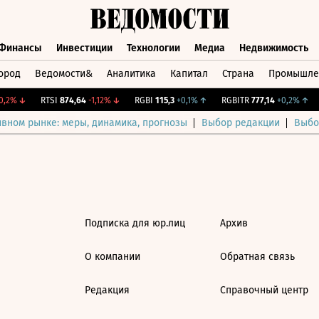
Финансы
Инвестиции
Технологии
Медиа
Недвижимость
ород
Ведомости&
Аналитика
Капитал
Страна
Промышле
а
Финансы
Инвестиции
Технологии
Медиа
Недвижимос
,2%
↓
RTSI
874,64
-1,12%
↓
RGBI
115,3
+0,1%
↑
RGBITR
777,14
+0,2%
↑
ивном рынке: меры, динамика, прогнозы
Выбор редакции
Выбо
Подписка для юр.лиц
Архив
О компании
Обратная связь
Редакция
Справочный центр