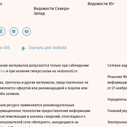
ьс
Ведомости Юг
Ведомости Северо-
Запад
я iOS
Скачать для Android
ание материалов допускается только при соблюдении
Сетевое изд
атки
и при наличии гиперссылки на vedomosti.ru
Решение Фе
ка, прогнозы и другие материалы, представленные на
информацио
 являются офертой или рекомендацией к покупке или
от 27 ноября
ибо активов.
Учредитель
ном ресурсе применяются рекомендательные
ормационные технологии предоставления информации
Главный ре
 систематизации и анализа сведений, относящихся к
ользователей сети «Интернет», находящихся на
Электронна