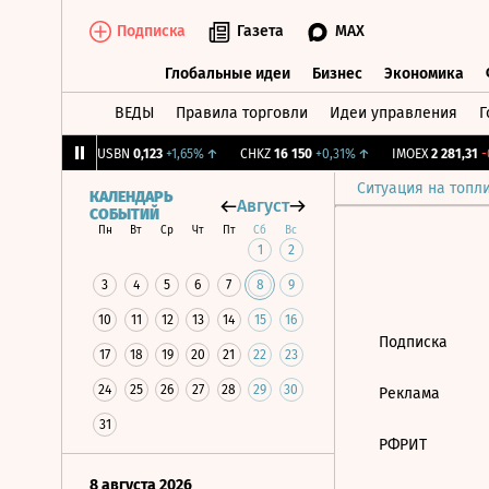
Подписка
Газета
MAX
Глобальные идеи
Бизнес
Экономика
ВЕДЫ
Правила торговли
Идеи управления
Г
Глобальные идеи
Бизнес
Экономик
39
+1,31%
↑
USBN
0,123
+1,65%
↑
CHKZ
16 150
+0,31%
↑
IMOEX
2 281,31
-0
Ситуация на топл
КАЛЕНДАРЬ
Август
СОБЫТИЙ
Пн
Вт
Ср
Чт
Пт
Сб
Вс
1
2
3
4
5
6
7
8
9
10
11
12
13
14
15
16
Подписка
17
18
19
20
21
22
23
24
25
26
27
28
29
30
Реклама
31
РФРИТ
8 августа 2026