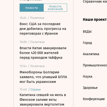
Справочник ко
Новости
Новости
компаний
16:24
/ Политика
Наши проек
Вэнс: США за последние
дни добились прогресса на
ВЕДЫ
переговорах с Ираном
16:06
/ Политика
Город
Власти Китая эвакуировали
более 420 000 жителей
Аналитика
перед приходом тайфуна
Промышленнос
15:54
/ Политика
Минобороны Болгарии
Наука
заявило, что упавший БПЛА
мог быть украинским
Здоровье
15:40
/
Страна
Капитана севшей на мель в
Конференции
Финском заливе яхты
эвакуировали вертолетом