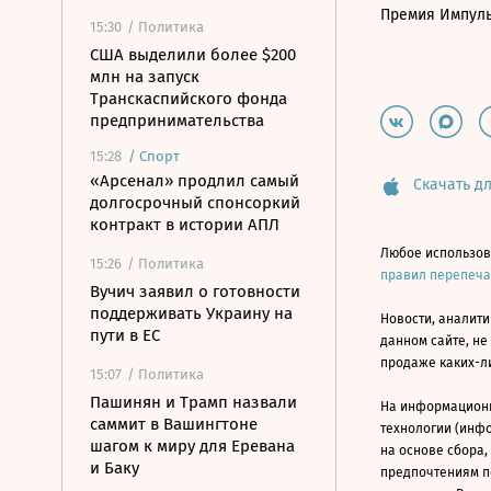
Премия Импул
15:30
/ Политика
США выделили более $200
млн на запуск
Транскаспийского фонда
предпринимательства
15:28
/
Спорт
«Арсенал» продлил самый
Скачать дл
долгосрочный спонсоркий
контракт в истории АПЛ
Любое использов
15:26
/ Политика
правил перепеч
Вучич заявил о готовности
поддерживать Украину на
Новости, аналити
пути в ЕС
данном сайте, не
продаже каких-л
15:07
/ Политика
Пашинян и Трамп назвали
На информацион
саммит в Вашингтоне
технологии (инф
шагом к миру для Еревана
на основе сбора,
и Баку
предпочтениям п