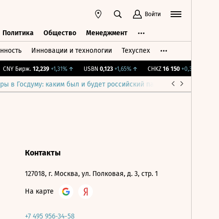
Войти
Политика
Общество
Менеджмент
нность
Инновации и технологии
Техуспех
ть
Политика
Общество
Менеджмент
CNY Бирж.
12,239
+1,31%
↑
USBN
0,123
+1,65%
↑
CHKZ
16 150
+0,31%
↑
IM
ры в Госдуму: каким был и будет российский парламент
Война н
Контакты
127018, г. Москва, ул. Полковая, д. 3, стр. 1
На карте
+7 495 956-34-58