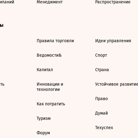
мпаний
Менеджмент
Распространение
ты
Правила торговли
Идеи управления
Ведомости&
Спорт
Капитал
Страна
ть
Инновации и
Устойчивое развити
технологии
Право
Как потратить
Думай
Туризм
Техуспех
Форум