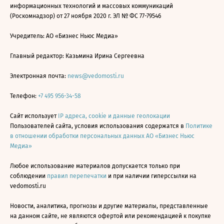
информационных технологий и массовых коммуникаций
(Роскомнадзор) от 27 ноября 2020 г. ЭЛ № ФС 77-79546
Учредитель: АО «Бизнес Ньюс Медиа»
Главный редактор: Казьмина Ирина Сергеевна
Электронная почта:
news@vedomosti.ru
Телефон:
+7 495 956-34-58
Сайт использует
IP адреса, cookie и данные геолокации
Пользователей сайта, условия использования содержатся в
Политике
в отношении обработки персональных данных АО «Бизнес Ньюс
Медиа»
Любое использование материалов допускается только при
соблюдении
правил перепечатки
и при наличии гиперссылки на
vedomosti.ru
Новости, аналитика, прогнозы и другие материалы, представленные
на данном сайте, не являются офертой или рекомендацией к покупке