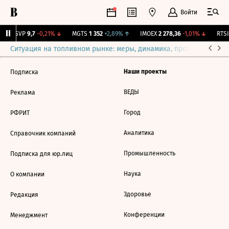
Войти
BISVP
9,7
-0,21%
↓
MGTS
1 352
+2,89%
↑
IMOEX
2 278,36
-1,01%
↓
RTSI
Ситуация на топливном рынке: меры, динамика, прогнозы
Выб
Наши проекты
Подписка
ВЕДЫ
Реклама
Город
РФРИТ
Аналитика
Справочник компаний
Промышленность
Подписка для юр.лиц
Наука
О компании
Здоровье
Редакция
Конференции
Менеджмент