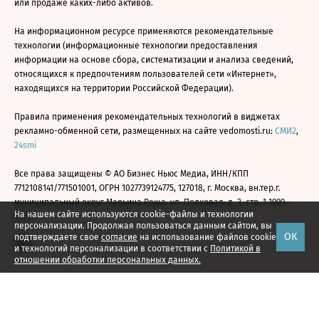
или продаже каких-либо активов.
На информационном ресурсе применяются рекомендательные
технологии (информационные технологии предоставления
информации на основе сбора, систематизации и анализа сведений,
относящихся к предпочтениям пользователей сети «Интернет»,
находящихся на территории Российской Федерации).
Правила применения рекомендательных технологий в виджетах
рекламно-обменной сети, размещенных на сайте vedomosti.ru:
СМИ2
,
24smi
Все права защищены © АО Бизнес Ньюс Медиа, ИНН/КПП
7712108141/771501001, ОГРН 1027739124775, 127018, г. Москва, вн.тер.г.
муниципальный округ Марьина Роща, ул. Полковая, д. 3, стр. 1 1999—
На нашем сайте используются cookie-файлы и технологии
2026
персонализации. Продолжая пользоваться данным сайтом, вы
ОК
подтверждаете свое
согласие
на использование файлов cookie
и технологий персонализации в соответствии с
Политикой в
отношении обработки персональных данных.