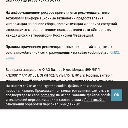
или продаже каких-либо активов.
На информационном ресурсе применяются рекомендательные
технологии (информационные технологии предоставления
информации на основе сбора, систематизации и анализа сведений,
относящихся к предпочтениям пользователей сети «Интернет»,
находящихся на территории Российской Федерации).
Правила применения рекомендательных технологий в виджетах
рекламно-обменной сети, размещенных на сайте vedomosti.ru:
СМИ2
,
24smi
Все права защищены © АО Бизнес Ньюс Медиа, ИНН/КПП
7712108141/771501001, ОГРН 1027739124775, 127018, г. Москва, вн.тер.г.
муниципальный округ Марьина Роща, ул. Полковая, д. 3, стр. 1 1999—
На нашем сайте используются cookie-файлы и технологии
2026
персонализации. Продолжая пользоваться данным сайтом, вы
ОК
подтверждаете свое
согласие
на использование файлов cookie
и технологий персонализации в соответствии с
Политикой в
отношении обработки персональных данных.