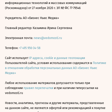
информационных технологий и массовых коммуникаций
(Роскомнадзор) от 27 ноября 2020 г. ЭЛ № ФС 77-79546
Учредитель: АО «Бизнес Ньюс Медиа»
Главный редактор: Казьмина Ирина Сергеевна
Электронная почта:
news@vedomosti.ru
Телефон:
+7 495 956-34-58
Сайт использует
IP адреса, cookie и данные геолокации
Пользователей сайта, условия использования содержатся в
Политике
в отношении обработки персональных данных АО «Бизнес Ньюс
Медиа»
Любое использование материалов допускается только при
соблюдении
правил перепечатки
и при наличии гиперссылки на
vedomosti.ru
Новости, аналитика, прогнозы и другие материалы, представленные
на данном сайте, не являются офертой или рекомендацией к покупке