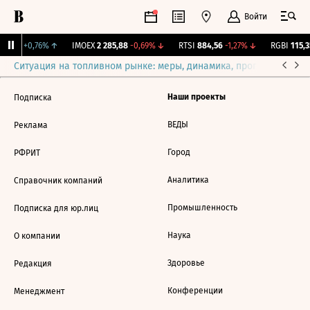
Войти
2,081
+0,76%
↑
IMOEX
2 285,88
-0,69%
↓
RTSI
884,56
-1,27%
↓
RGBI
115,35
Ситуация на топливном рынке: меры, динамика, прогнозы
Выб
Наши проекты
Подписка
ВЕДЫ
Реклама
Город
РФРИТ
Аналитика
Справочник компаний
Промышленность
Подписка для юр.лиц
Наука
О компании
Здоровье
Редакция
Конференции
Менеджмент