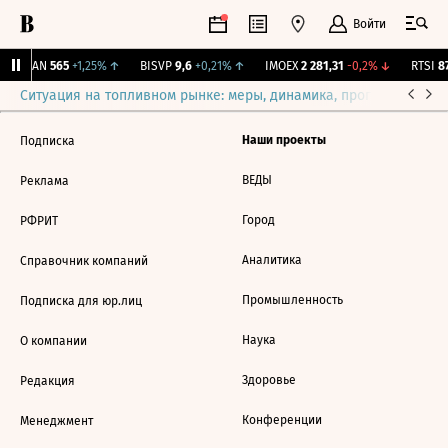
Войти
AVAN
565
+1,25%
↑
BISVP
9,6
+0,21%
↑
IMOEX
2 281,31
-0,2%
↓
RTSI
87
Ситуация на топливном рынке: меры, динамика, прогнозы
Выб
Наши проекты
Подписка
ВЕДЫ
Реклама
Город
РФРИТ
Аналитика
Справочник компаний
Промышленность
Подписка для юр.лиц
Наука
О компании
Здоровье
Редакция
Конференции
Менеджмент