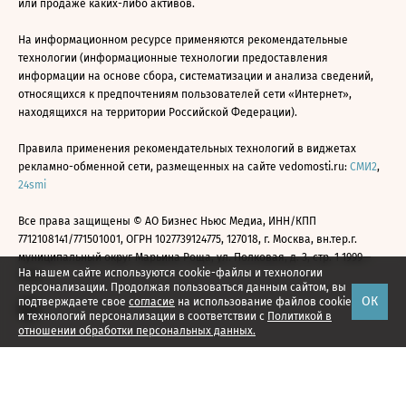
или продаже каких-либо активов.
На информационном ресурсе применяются рекомендательные
технологии (информационные технологии предоставления
информации на основе сбора, систематизации и анализа сведений,
относящихся к предпочтениям пользователей сети «Интернет»,
находящихся на территории Российской Федерации).
Правила применения рекомендательных технологий в виджетах
рекламно-обменной сети, размещенных на сайте vedomosti.ru:
СМИ2
,
24smi
Все права защищены © АО Бизнес Ньюс Медиа, ИНН/КПП
7712108141/771501001, ОГРН 1027739124775, 127018, г. Москва, вн.тер.г.
муниципальный округ Марьина Роща, ул. Полковая, д. 3, стр. 1 1999—
На нашем сайте используются cookie-файлы и технологии
2026
персонализации. Продолжая пользоваться данным сайтом, вы
ОК
подтверждаете свое
согласие
на использование файлов cookie
и технологий персонализации в соответствии с
Политикой в
отношении обработки персональных данных.