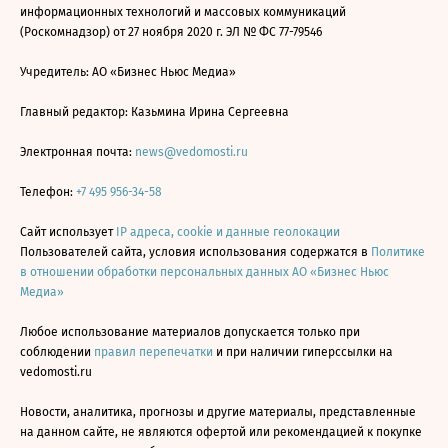
информационных технологий и массовых коммуникаций
(Роскомнадзор) от 27 ноября 2020 г. ЭЛ № ФС 77-79546
Учредитель: АО «Бизнес Ньюс Медиа»
Главный редактор: Казьмина Ирина Сергеевна
Электронная почта:
news@vedomosti.ru
Телефон:
+7 495 956-34-58
Сайт использует
IP адреса, cookie и данные геолокации
Пользователей сайта, условия использования содержатся в
Политике
в отношении обработки персональных данных АО «Бизнес Ньюс
Медиа»
Любое использование материалов допускается только при
соблюдении
правил перепечатки
и при наличии гиперссылки на
vedomosti.ru
Новости, аналитика, прогнозы и другие материалы, представленные
на данном сайте, не являются офертой или рекомендацией к покупке