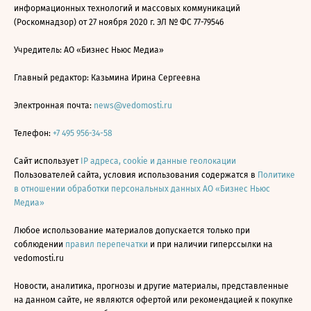
информационных технологий и массовых коммуникаций
(Роскомнадзор) от 27 ноября 2020 г. ЭЛ № ФС 77-79546
Учредитель: АО «Бизнес Ньюс Медиа»
Главный редактор: Казьмина Ирина Сергеевна
Электронная почта:
news@vedomosti.ru
Телефон:
+7 495 956-34-58
Сайт использует
IP адреса, cookie и данные геолокации
Пользователей сайта, условия использования содержатся в
Политике
в отношении обработки персональных данных АО «Бизнес Ньюс
Медиа»
Любое использование материалов допускается только при
соблюдении
правил перепечатки
и при наличии гиперссылки на
vedomosti.ru
Новости, аналитика, прогнозы и другие материалы, представленные
на данном сайте, не являются офертой или рекомендацией к покупке