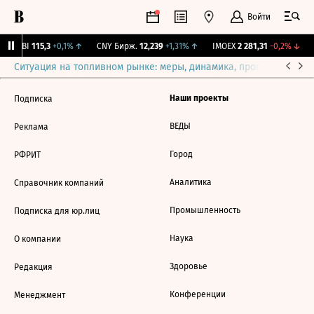
Войти
RGBI
115,3
+0,1%
↑
CNY Бирж.
12,239
+1,31%
↑
IMOEX
2 281,31
-0,2%
↓
Ситуация на топливном рынке: меры, динамика, прогнозы
Выб
Наши проекты
Подписка
ВЕДЫ
Реклама
Город
РФРИТ
Аналитика
Справочник компаний
Промышленность
Подписка для юр.лиц
Наука
О компании
Здоровье
Редакция
Конференции
Менеджмент