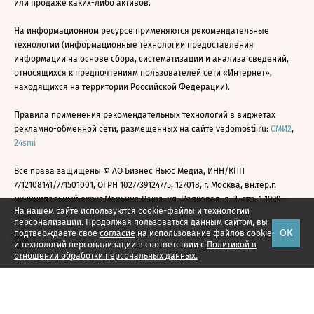
или продаже каких-либо активов.
На информационном ресурсе применяются рекомендательные
технологии (информационные технологии предоставления
информации на основе сбора, систематизации и анализа сведений,
относящихся к предпочтениям пользователей сети «Интернет»,
находящихся на территории Российской Федерации).
Правила применения рекомендательных технологий в виджетах
рекламно-обменной сети, размещенных на сайте vedomosti.ru:
СМИ2
,
24smi
Все права защищены © АО Бизнес Ньюс Медиа, ИНН/КПП
7712108141/771501001, ОГРН 1027739124775, 127018, г. Москва, вн.тер.г.
муниципальный округ Марьина Роща, ул. Полковая, д. 3, стр. 1 1999—
На нашем сайте используются cookie-файлы и технологии
2026
персонализации. Продолжая пользоваться данным сайтом, вы
ОК
подтверждаете свое
согласие
на использование файлов cookie
и технологий персонализации в соответствии с
Политикой в
отношении обработки персональных данных.