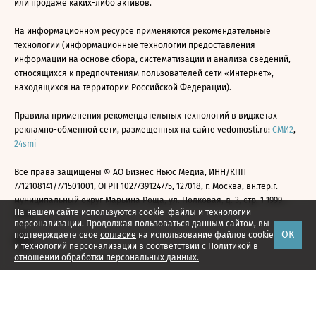
или продаже каких-либо активов.
На информационном ресурсе применяются рекомендательные
технологии (информационные технологии предоставления
информации на основе сбора, систематизации и анализа сведений,
относящихся к предпочтениям пользователей сети «Интернет»,
находящихся на территории Российской Федерации).
Правила применения рекомендательных технологий в виджетах
рекламно-обменной сети, размещенных на сайте vedomosti.ru:
СМИ2
,
24smi
Все права защищены © АО Бизнес Ньюс Медиа, ИНН/КПП
7712108141/771501001, ОГРН 1027739124775, 127018, г. Москва, вн.тер.г.
муниципальный округ Марьина Роща, ул. Полковая, д. 3, стр. 1 1999—
На нашем сайте используются cookie-файлы и технологии
2026
персонализации. Продолжая пользоваться данным сайтом, вы
ОК
подтверждаете свое
согласие
на использование файлов cookie
и технологий персонализации в соответствии с
Политикой в
отношении обработки персональных данных.