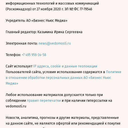
информационных технологий и массовых коммуникаций
(Роскомнадзор) от 27 ноября 2020 г. ЭЛ № ФС 77-79546
Учредитель: АО «Бизнес Ньюс Медиа»
Главный редактор: Казьмина Ирина Сергеевна
Электронная почта:
news@vedomosti.ru
Телефон:
+7 495 956-34-58
Сайт использует
IP адреса, cookie и данные геолокации
Пользователей сайта, условия использования содержатся в
Политике
в отношении обработки персональных данных АО «Бизнес Ньюс
Медиа»
Любое использование материалов допускается только при
соблюдении
правил перепечатки
и при наличии гиперссылки на
vedomosti.ru
Новости, аналитика, прогнозы и другие материалы, представленные
на данном сайте, не являются офертой или рекомендацией к покупке