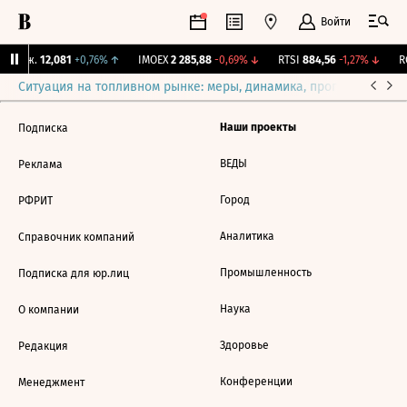
Войти
 Бирж.
12,081
+0,76%
↑
IMOEX
2 285,88
-0,69%
↓
RTSI
884,56
-1,27%
↓
RG
Ситуация на топливном рынке: меры, динамика, прогнозы
Выб
Наши проекты
Подписка
ВЕДЫ
Реклама
Город
РФРИТ
Аналитика
Справочник компаний
Промышленность
Подписка для юр.лиц
Наука
О компании
Здоровье
Редакция
Конференции
Менеджмент