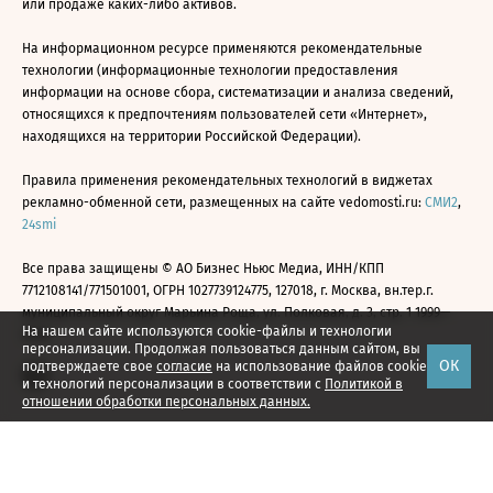
или продаже каких-либо активов.
На информационном ресурсе применяются рекомендательные
технологии (информационные технологии предоставления
информации на основе сбора, систематизации и анализа сведений,
относящихся к предпочтениям пользователей сети «Интернет»,
находящихся на территории Российской Федерации).
Правила применения рекомендательных технологий в виджетах
рекламно-обменной сети, размещенных на сайте vedomosti.ru:
СМИ2
,
24smi
Все права защищены © АО Бизнес Ньюс Медиа, ИНН/КПП
7712108141/771501001, ОГРН 1027739124775, 127018, г. Москва, вн.тер.г.
муниципальный округ Марьина Роща, ул. Полковая, д. 3, стр. 1 1999—
На нашем сайте используются cookie-файлы и технологии
2026
персонализации. Продолжая пользоваться данным сайтом, вы
ОК
подтверждаете свое
согласие
на использование файлов cookie
и технологий персонализации в соответствии с
Политикой в
отношении обработки персональных данных.