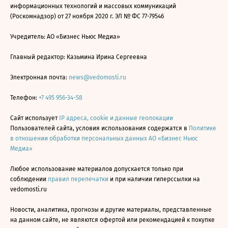
информационных технологий и массовых коммуникаций
(Роскомнадзор) от 27 ноября 2020 г. ЭЛ № ФС 77-79546
Учредитель: АО «Бизнес Ньюс Медиа»
Главный редактор: Казьмина Ирина Сергеевна
Электронная почта:
news@vedomosti.ru
Телефон:
+7 495 956-34-58
Сайт использует
IP адреса, cookie и данные геолокации
Пользователей сайта, условия использования содержатся в
Политике
в отношении обработки персональных данных АО «Бизнес Ньюс
Медиа»
Любое использование материалов допускается только при
соблюдении
правил перепечатки
и при наличии гиперссылки на
vedomosti.ru
Новости, аналитика, прогнозы и другие материалы, представленные
на данном сайте, не являются офертой или рекомендацией к покупке