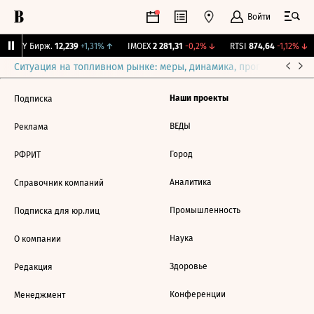
Войти
CNY Бирж.
12,239
+1,31%
↑
IMOEX
2 281,31
-0,2%
↓
RTSI
874,64
-1,12%
↓
Ситуация на топливном рынке: меры, динамика, прогнозы
Выб
Наши проекты
Подписка
ВЕДЫ
Реклама
Город
РФРИТ
Аналитика
Справочник компаний
Промышленность
Подписка для юр.лиц
Наука
О компании
Здоровье
Редакция
Конференции
Менеджмент