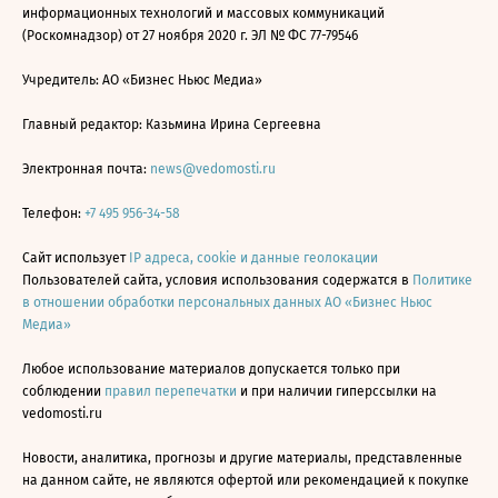
информационных технологий и массовых коммуникаций
(Роскомнадзор) от 27 ноября 2020 г. ЭЛ № ФС 77-79546
Учредитель: АО «Бизнес Ньюс Медиа»
Главный редактор: Казьмина Ирина Сергеевна
Электронная почта:
news@vedomosti.ru
Телефон:
+7 495 956-34-58
Сайт использует
IP адреса, cookie и данные геолокации
Пользователей сайта, условия использования содержатся в
Политике
в отношении обработки персональных данных АО «Бизнес Ньюс
Медиа»
Любое использование материалов допускается только при
соблюдении
правил перепечатки
и при наличии гиперссылки на
vedomosti.ru
Новости, аналитика, прогнозы и другие материалы, представленные
на данном сайте, не являются офертой или рекомендацией к покупке