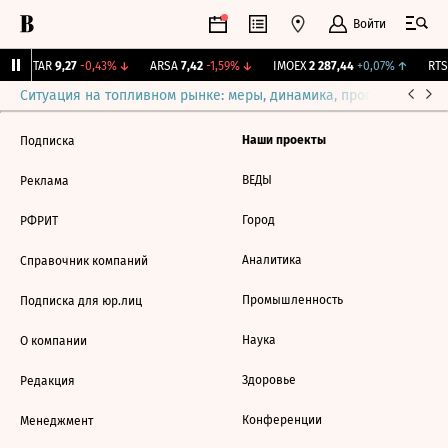
Войти
UTAR
9,27
-0,43%
↓
ARSA
7,42
-1,59%
↓
IMOEX
2 287,44
+0,07%
↑
RTSI
Ситуация на топливном рынке: меры, динамика, прогнозы
Выб
Наши проекты
Подписка
ВЕДЫ
Реклама
Город
РФРИТ
Аналитика
Справочник компаний
Промышленность
Подписка для юр.лиц
Наука
О компании
Здоровье
Редакция
Конференции
Менеджмент