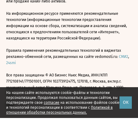
или продаже каких-либо активов.
На информационном ресурсе применяются рекомендательные
технологии (информационные технологии предоставления
информации на основе сбора, систематизации и анализа сведений,
относящихся к предпочтениям пользователей сети «Интернет»,
находящихся на территории Российской Федерации).
Правила применения рекомендательных технологий в виджетах
рекламно-обменной сети, размещенных на сайте vedomosti.ru:
СМИ2
,
24smi
Все права защищены © АО Бизнес Ньюс Медиа, ИНН/КПП
7712108141/771501001, ОГРН 1027739124775, 127018, г. Москва, вн.тер.г.
муниципальный округ Марьина Роща, ул. Полковая, д. 3, стр. 1 1999—
На нашем сайте используются cookie-файлы и технологии
2026
персонализации. Продолжая пользоваться данным сайтом, вы
ОК
подтверждаете свое
согласие
на использование файлов cookie
и технологий персонализации в соответствии с
Политикой в
отношении обработки персональных данных.