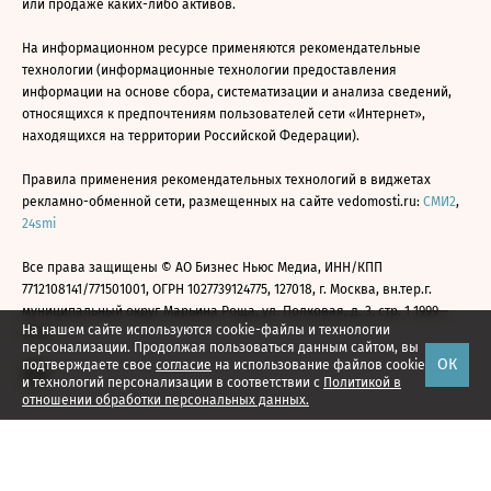
или продаже каких-либо активов.
На информационном ресурсе применяются рекомендательные
технологии (информационные технологии предоставления
информации на основе сбора, систематизации и анализа сведений,
относящихся к предпочтениям пользователей сети «Интернет»,
находящихся на территории Российской Федерации).
Правила применения рекомендательных технологий в виджетах
рекламно-обменной сети, размещенных на сайте vedomosti.ru:
СМИ2
,
24smi
Все права защищены © АО Бизнес Ньюс Медиа, ИНН/КПП
7712108141/771501001, ОГРН 1027739124775, 127018, г. Москва, вн.тер.г.
муниципальный округ Марьина Роща, ул. Полковая, д. 3, стр. 1 1999—
На нашем сайте используются cookie-файлы и технологии
2026
персонализации. Продолжая пользоваться данным сайтом, вы
ОК
подтверждаете свое
согласие
на использование файлов cookie
и технологий персонализации в соответствии с
Политикой в
отношении обработки персональных данных.