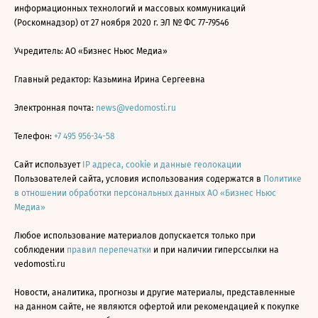
информационных технологий и массовых коммуникаций
(Роскомнадзор) от 27 ноября 2020 г. ЭЛ № ФС 77-79546
Учредитель: АО «Бизнес Ньюс Медиа»
Главный редактор: Казьмина Ирина Сергеевна
Электронная почта:
news@vedomosti.ru
Телефон:
+7 495 956-34-58
Сайт использует
IP адреса, cookie и данные геолокации
Пользователей сайта, условия использования содержатся в
Политике
в отношении обработки персональных данных АО «Бизнес Ньюс
Медиа»
Любое использование материалов допускается только при
соблюдении
правил перепечатки
и при наличии гиперссылки на
vedomosti.ru
Новости, аналитика, прогнозы и другие материалы, представленные
на данном сайте, не являются офертой или рекомендацией к покупке