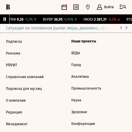
Войти
↑
UTAR
9,26
+1,2%
↑
BSPBP
36,95
+1,93%
↑
IMOEX
2 281,31
-0,2%
↓
RTSI
Ситуация на топливном рынке: меры, динамика, прогнозы
Выб
Наши проекты
Подписка
ВЕДЫ
Реклама
Город
РФРИТ
Аналитика
Справочник компаний
Промышленность
Подписка для юр.лиц
Наука
О компании
Здоровье
Редакция
Конференции
Менеджмент