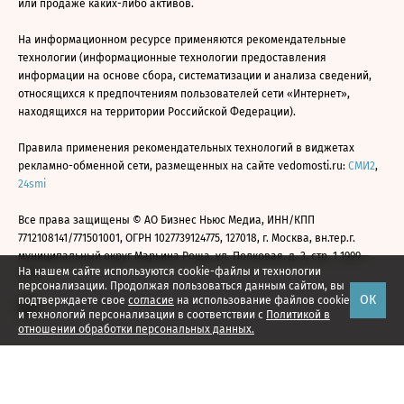
или продаже каких-либо активов.
На информационном ресурсе применяются рекомендательные
технологии (информационные технологии предоставления
информации на основе сбора, систематизации и анализа сведений,
относящихся к предпочтениям пользователей сети «Интернет»,
находящихся на территории Российской Федерации).
Правила применения рекомендательных технологий в виджетах
рекламно-обменной сети, размещенных на сайте vedomosti.ru:
СМИ2
,
24smi
Все права защищены © АО Бизнес Ньюс Медиа, ИНН/КПП
7712108141/771501001, ОГРН 1027739124775, 127018, г. Москва, вн.тер.г.
муниципальный округ Марьина Роща, ул. Полковая, д. 3, стр. 1 1999—
На нашем сайте используются cookie-файлы и технологии
2026
персонализации. Продолжая пользоваться данным сайтом, вы
ОК
подтверждаете свое
согласие
на использование файлов cookie
и технологий персонализации в соответствии с
Политикой в
отношении обработки персональных данных.