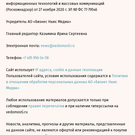
информационных технологий и массовых коммуникаций
(Роскомнадзор) от 27 ноября 2020 г. ЭЛ № ФС 77-79546
Учредитель: АО «Бизнес Ньюс Медиа»
Главный редактор: Казьмина Ирина Сергеевна
Электронная почта:
news@vedomosti.ru
Телефон:
+7 495 956-34-58
Сайт использует
IP адреса, cookie и данные геолокации
Пользователей сайта, условия использования содержатся в
Политике
в отношении обработки персональных данных АО «Бизнес Ньюс
Медиа»
Любое использование материалов допускается только при
соблюдении
правил перепечатки
и при наличии гиперссылки на
vedomosti.ru
Новости, аналитика, прогнозы и другие материалы, представленные
на данном сайте, не являются офертой или рекомендацией к покупке