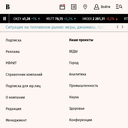
Войти
1%
↑
OKEY
41,28
+1%
↑
MSTT
76,15
+0,2%
↑
IMOEX
2 281,31
-0,2%
↓
RTS
Ситуация на топливном рынке: меры, динамика, прогнозы
Выб
Наши проекты
Подписка
ВЕДЫ
Реклама
Город
РФРИТ
Аналитика
Справочник компаний
Промышленность
Подписка для юр.лиц
Наука
О компании
Здоровье
Редакция
Конференции
Менеджмент