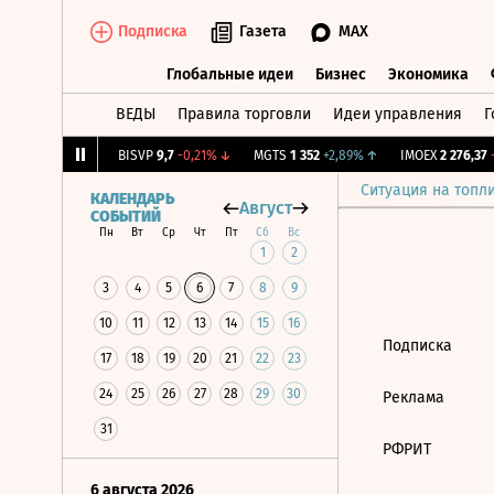
Подписка
Газета
MAX
Глобальные идеи
Бизнес
Экономика
ВЕДЫ
Правила торговли
Идеи управления
Г
Глобальные идеи
Бизнес
Экономик
2,057
+0,56%
↑
BISVP
9,7
-0,21%
↓
MGTS
1 352
+2,89%
↑
IMOEX
2 276,37
-1
Ситуация на топл
КАЛЕНДАРЬ
Август
СОБЫТИЙ
Пн
Вт
Ср
Чт
Пт
Сб
Вс
1
2
3
4
5
6
7
8
9
10
11
12
13
14
15
16
Подписка
17
18
19
20
21
22
23
24
25
26
27
28
29
30
Реклама
31
РФРИТ
6 августа 2026