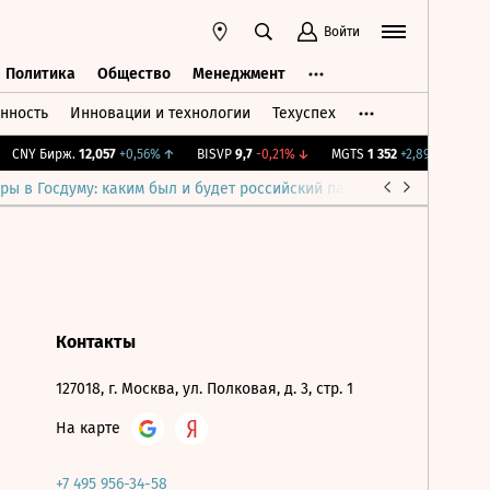
Войти
Политика
Общество
Менеджмент
нность
Инновации и технологии
Техуспех
ть
Политика
Общество
Менеджмент
CNY Бирж.
12,057
+0,56%
↑
BISVP
9,7
-0,21%
↓
MGTS
1 352
+2,89%
↑
IMO
ры в Госдуму: каким был и будет российский парламент
Война н
Контакты
127018, г. Москва, ул. Полковая, д. 3, стр. 1
На карте
+7 495 956-34-58