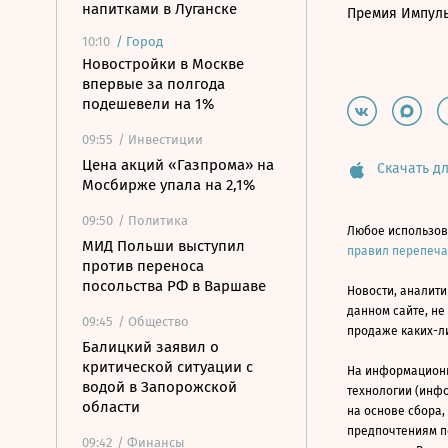
напитками в Луганске
Премия Импул
10:10
/
Город
Новостройки в Москве
впервые за полгода
подешевели на 1%
09:55
/ Инвестиции
Цена акций «Газпрома» на
Скачать дл
Мосбирже упала на 2,1%
09:50
/ Политика
Любое использов
МИД Польши выступил
правил перепеч
против переноса
посольства РФ в Варшаве
Новости, аналити
данном сайте, не
09:45
/ Общество
продаже каких-л
Балицкий заявил о
критической ситуации с
На информацион
водой в Запорожской
технологии (инф
области
на основе сбора,
предпочтениям п
09:42
/ Финансы