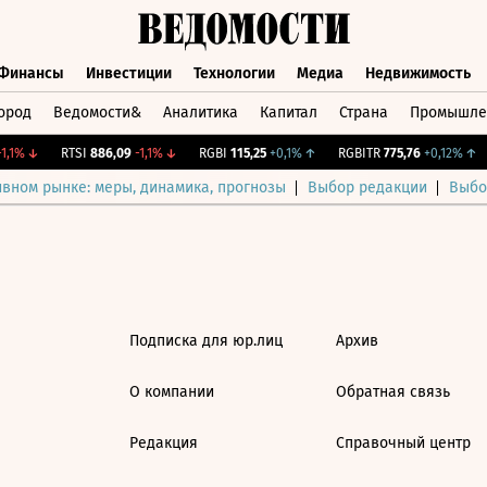
Финансы
Инвестиции
Технологии
Медиа
Недвижимость
ород
Ведомости&
Аналитика
Капитал
Страна
Промышле
а
Финансы
Инвестиции
Технологии
Медиа
Недвижимос
,1%
↓
RTSI
886,09
-1,1%
↓
RGBI
115,25
+0,1%
↑
RGBITR
775,76
+0,12%
↑
ивном рынке: меры, динамика, прогнозы
Выбор редакции
Выбо
Подписка для юр.лиц
Архив
О компании
Обратная связь
Редакция
Справочный центр