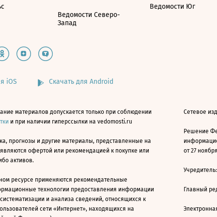
ьс
Ведомости Юг
Ведомости Северо-
Запад
я iOS
Скачать для Android
ание материалов допускается только при соблюдении
Сетевое изд
атки
и при наличии гиперссылки на vedomosti.ru
Решение Фе
ка, прогнозы и другие материалы, представленные на
информацио
 являются офертой или рекомендацией к покупке или
от 27 ноября
ибо активов.
Учредитель
ном ресурсе применяются рекомендательные
ормационные технологии предоставления информации
Главный ре
 систематизации и анализа сведений, относящихся к
ользователей сети «Интернет», находящихся на
Электронна