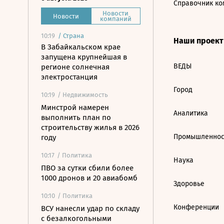
Справочник ко
Новости
Новости
компаний
10:19
/
Страна
Наши проек
В Забайкальском крае
запущена крупнейшая в
ВЕДЫ
регионе солнечная
электростанция
Город
10:19
/ Недвижимость
Минстрой намерен
Аналитика
выполнить план по
строительству жилья в 2026
Промышленнос
году
10:17
/ Политика
Наука
ПВО за сутки сбили более
1000 дронов и 20 авиабомб
Здоровье
10:10
/ Политика
Конференции
ВСУ нанесли удар по складу
с безалкогольными