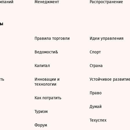
мпаний
Менеджмент
Распространение
ты
Правила торговли
Идеи управления
Ведомости&
Спорт
Капитал
Страна
ть
Инновации и
Устойчивое развити
технологии
Право
Как потратить
Думай
Туризм
Техуспех
Форум