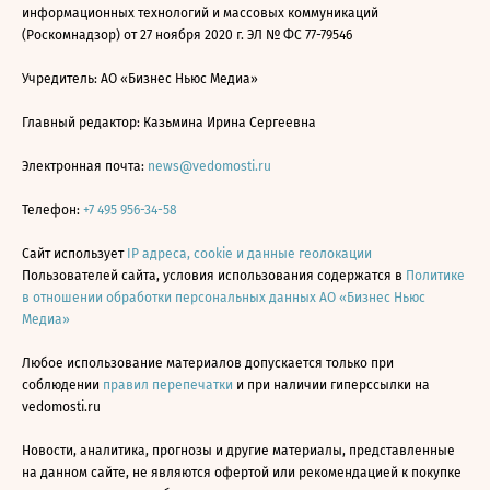
информационных технологий и массовых коммуникаций
(Роскомнадзор) от 27 ноября 2020 г. ЭЛ № ФС 77-79546
Учредитель: АО «Бизнес Ньюс Медиа»
Главный редактор: Казьмина Ирина Сергеевна
Электронная почта:
news@vedomosti.ru
Телефон:
+7 495 956-34-58
Сайт использует
IP адреса, cookie и данные геолокации
Пользователей сайта, условия использования содержатся в
Политике
в отношении обработки персональных данных АО «Бизнес Ньюс
Медиа»
Любое использование материалов допускается только при
соблюдении
правил перепечатки
и при наличии гиперссылки на
vedomosti.ru
Новости, аналитика, прогнозы и другие материалы, представленные
на данном сайте, не являются офертой или рекомендацией к покупке