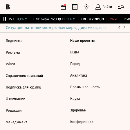
Войти
GBI
115,3
+0,1%
↑
CNY Бирж.
12,239
+1,31%
↑
IMOEX
2 281,31
-0,2%
↓
RGBI
Ситуация на топливном рынке: меры, динамика, прогнозы
Выб
Наши проекты
Подписка
ВЕДЫ
Реклама
Город
РФРИТ
Аналитика
Справочник компаний
Промышленность
Подписка для юр.лиц
Наука
О компании
Здоровье
Редакция
Конференции
Менеджмент