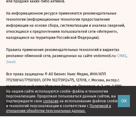
или продаже каких-либо активов.
На информационном ресурсе применяются рекомендательные
технологии (информационные технологии предоставления
информации на основе сбора, систематизации и анализа сведений,
относящихся к предпочтениям пользователей сети «Интернет»,
находящихся на территории Российской Федерации).
Правила применения рекомендательных технологий в виджетах
рекламно-обменной сети, размещенных на сайте vedomosti.ru:
СМИ2
,
24smi
Все права защищены © АО Бизнес Ньюс Медиа, ИНН/КПП
7712108141/771501001, ОГРН 1027739124775, 127018, г. Москва, вн.тер.г.
муниципальный округ Марьина Роща, ул. Полковая, д. 3, стр. 1 1999—
На нашем сайте используются cookie-файлы и технологии
2026
персонализации. Продолжая пользоваться данным сайтом, вы
ОК
подтверждаете свое
согласие
на использование файлов cookie
и технологий персонализации в соответствии с
Политикой в
отношении обработки персональных данных.