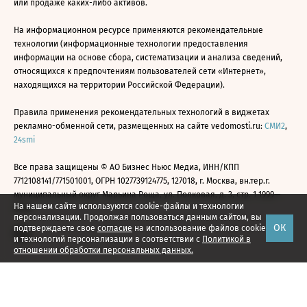
или продаже каких-либо активов.
На информационном ресурсе применяются рекомендательные
технологии (информационные технологии предоставления
информации на основе сбора, систематизации и анализа сведений,
относящихся к предпочтениям пользователей сети «Интернет»,
находящихся на территории Российской Федерации).
Правила применения рекомендательных технологий в виджетах
рекламно-обменной сети, размещенных на сайте vedomosti.ru:
СМИ2
,
24smi
Все права защищены © АО Бизнес Ньюс Медиа, ИНН/КПП
7712108141/771501001, ОГРН 1027739124775, 127018, г. Москва, вн.тер.г.
муниципальный округ Марьина Роща, ул. Полковая, д. 3, стр. 1 1999—
На нашем сайте используются cookie-файлы и технологии
2026
персонализации. Продолжая пользоваться данным сайтом, вы
ОК
подтверждаете свое
согласие
на использование файлов cookie
и технологий персонализации в соответствии с
Политикой в
отношении обработки персональных данных.