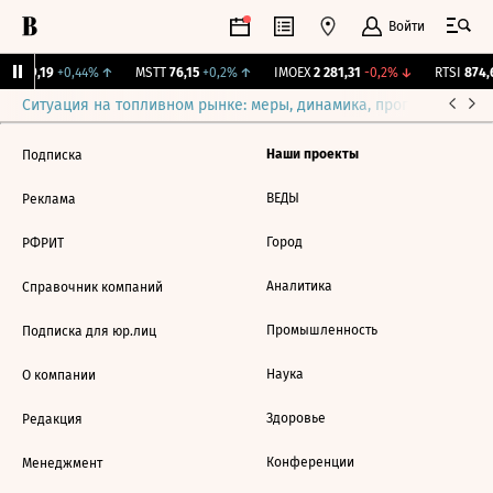
Войти
TAR
9,19
+0,44%
↑
MSTT
76,15
+0,2%
↑
IMOEX
2 281,31
-0,2%
↓
RTSI
874,6
Ситуация на топливном рынке: меры, динамика, прогнозы
Выб
Наши проекты
Подписка
ВЕДЫ
Реклама
Город
РФРИТ
Аналитика
Справочник компаний
Промышленность
Подписка для юр.лиц
Наука
О компании
Здоровье
Редакция
Конференции
Менеджмент