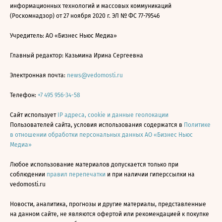
информационных технологий и массовых коммуникаций
(Роскомнадзор) от 27 ноября 2020 г. ЭЛ № ФС 77-79546
Учредитель: АО «Бизнес Ньюс Медиа»
Главный редактор: Казьмина Ирина Сергеевна
Электронная почта:
news@vedomosti.ru
Телефон:
+7 495 956-34-58
Сайт использует
IP адреса, cookie и данные геолокации
Пользователей сайта, условия использования содержатся в
Политике
в отношении обработки персональных данных АО «Бизнес Ньюс
Медиа»
Любое использование материалов допускается только при
соблюдении
правил перепечатки
и при наличии гиперссылки на
vedomosti.ru
Новости, аналитика, прогнозы и другие материалы, представленные
на данном сайте, не являются офертой или рекомендацией к покупке