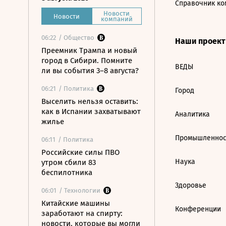
Справочник ко
Новости
Новости
компаний
06:22
/ Общество
Наши проек
Преемник Трампа и новый
город в Сибири. Помните
ВЕДЫ
ли вы события 3–8 августа?
06:21
/ Политика
Город
Выселить нельзя оставить:
как в Испании захватывают
Аналитика
жилье
Промышленнос
06:11
/ Политика
Российские силы ПВО
Наука
утром сбили 83
беспилотника
Здоровье
06:01
/ Технологии
Китайские машины
Конференции
заработают на спирту:
новости, которые вы могли