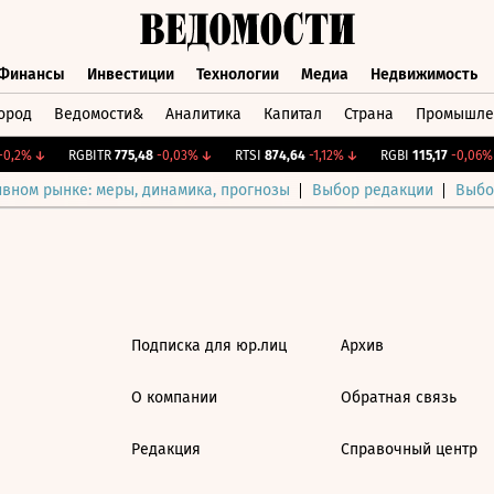
Финансы
Инвестиции
Технологии
Медиа
Недвижимость
ород
Ведомости&
Аналитика
Капитал
Страна
Промышле
а
Финансы
Инвестиции
Технологии
Медиа
Недвижимос
0,2%
↓
RGBITR
775,48
-0,03%
↓
RTSI
874,64
-1,12%
↓
RGBI
115,17
-0,06%
ивном рынке: меры, динамика, прогнозы
Выбор редакции
Выбо
Подписка для юр.лиц
Архив
О компании
Обратная связь
Редакция
Справочный центр