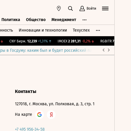
Войти
Политика
Общество
Менеджмент
нность
Инновации и технологии
Техуспех
ть
Политика
Общество
Менеджмент
↓
CNY Бирж.
12,239
+1,31%
↑
IMOEX
2 281,31
-0,2%
↓
RGBITR
775,48
-0,03
ры в Госдуму: каким был и будет российский парламент
Война н
Контакты
127018, г. Москва, ул. Полковая, д. 3, стр. 1
На карте
+7 495 956-34-58