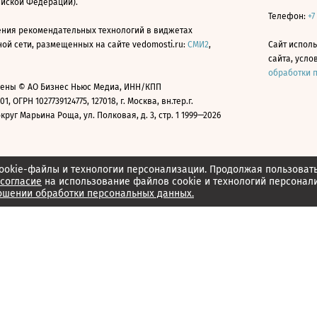
ийской Федерации).
Телефон:
+7
ния рекомендательных технологий в виджетах
й сети, размещенных на сайте vedomosti.ru:
СМИ2
,
Сайт испол
сайта, усл
обработки 
ены © АО Бизнес Ньюс Медиа, ИНН/КПП
01, ОГРН 1027739124775, 127018, г. Москва, вн.тер.г.
уг Марьина Роща, ул. Полковая, д. 3, стр. 1 1999—2026
ookie-файлы и технологии персонализации. Продолжая пользоват
согласие
на использование файлов cookie и технологий персонал
ошении обработки персональных данных.