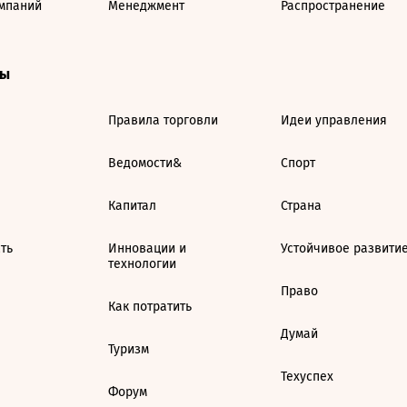
мпаний
Менеджмент
Распространение
ты
Правила торговли
Идеи управления
Ведомости&
Спорт
Капитал
Страна
ть
Инновации и
Устойчивое развити
технологии
Право
Как потратить
Думай
Туризм
Техуспех
Форум