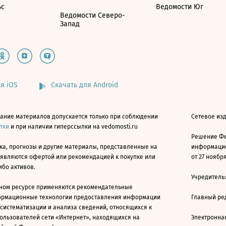
ьс
Ведомости Юг
Ведомости Северо-
Запад
я iOS
Скачать для Android
ание материалов допускается только при соблюдении
Сетевое изд
атки
и при наличии гиперссылки на vedomosti.ru
Решение Фе
ка, прогнозы и другие материалы, представленные на
информацио
 являются офертой или рекомендацией к покупке или
от 27 ноября
ибо активов.
Учредитель
ном ресурсе применяются рекомендательные
ормационные технологии предоставления информации
Главный ре
 систематизации и анализа сведений, относящихся к
ользователей сети «Интернет», находящихся на
Электронна