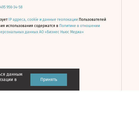
 495 956-34-58
ьзует
IP адреса, cookie и данные геолокации
Пользователей
овия использования содержатся в
Политике в отношении
персональных данных АО «Бизнес Ньюс Медиа»
ься данным
Принять
изации в