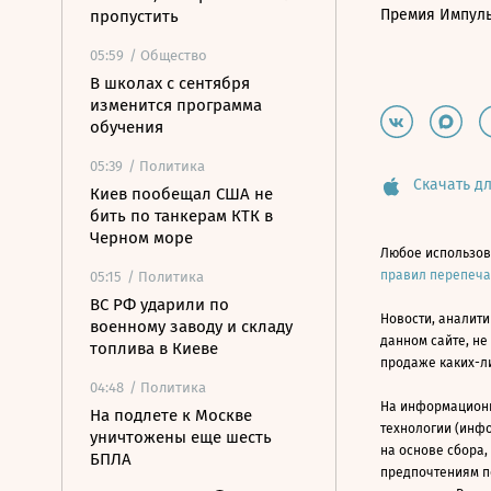
Премия Импул
пропустить
05:59
/ Общество
В школах с сентября
изменится программа
обучения
05:39
/ Политика
Скачать дл
Киев пообещал США не
бить по танкерам КТК в
Черном море
Любое использов
правил перепеч
05:15
/ Политика
ВС РФ ударили по
Новости, аналити
военному заводу и складу
данном сайте, не
топлива в Киеве
продаже каких-л
04:48
/ Политика
На информацион
На подлете к Москве
технологии (инф
уничтожены еще шесть
на основе сбора,
БПЛА
предпочтениям п