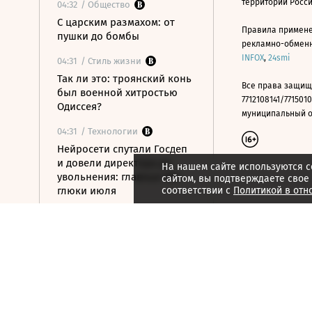
территории Росс
04:32
/ Общество
С царским размахом: от
Правила примене
пушки до бомбы
рекламно-обменно
INFOX
,
24smi
04:31
/ Стиль жизни
Так ли это: троянский конь
Все права защищ
был военной хитростью
7712108141/7715010
Одиссея?
муниципальный окр
04:31
/ Технологии
Нейросети спутали Госдеп
и довели директора до
На нашем сайте используются c
увольнения: главные ИИ-
сайтом, вы подтверждаете свое
глюки июля
соответствии с
Политикой в отн
04:24
/ Политика
Ночью над российскими
регионами сбиты почти 400
БПЛА
04:22
/
Страна
Дроны атаковали