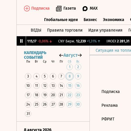
Подписка
Газета
MAX
Глобальные идеи
Бизнес
Экономика
ВЕДЫ
Правила торговли
Идеи управления
Г
Глобальные идеи
Бизнес
Экономик
1,12%
↓
RGBI
115,17
-0,06%
↓
CNY Бирж.
12,239
+1,31%
↑
IMOEX
2 281,31
-
Ситуация на топл
КАЛЕНДАРЬ
Август
СОБЫТИЙ
Пн
Вт
Ср
Чт
Пт
Сб
Вс
1
2
3
4
5
6
7
8
9
10
11
12
13
14
15
16
Подписка
17
18
19
20
21
22
23
24
25
26
27
28
29
30
Реклама
31
РФРИТ
8 августа 2026