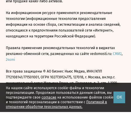
или продаже каких-либо активов.
На информационном ресурсе применяются рекомендательные
технологии (информационные технологии предоставления
информации на основе сбора, систематизации и анализа сведений,
относящихся к предпочтениям пользователей сети «Интернет»,
находящихся на территории Российской Федерации).
Правила применения рекомендательных технологий в виджетах
рекламно-обменной сети, размещенных на сайте vedomosti.ru:
СМИ2
,
24smi
Все права защищены © АО Бизнес Ньюс Медиа, ИНН/КПП
7712108141/771501001, ОГРН 1027739124775, 127018, г. Москва, вн.тер.г.
муниципальный округ Марьина Роща, ул. Полковая, д. 3, стр. 1 1999—
На нашем сайте используются cookie-файлы и технологии
2026
персонализации. Продолжая пользоваться данным сайтом, вы
ОК
подтверждаете свое
согласие
на использование файлов cookie
и технологий персонализации в соответствии с
Политикой в
отношении обработки персональных данных.