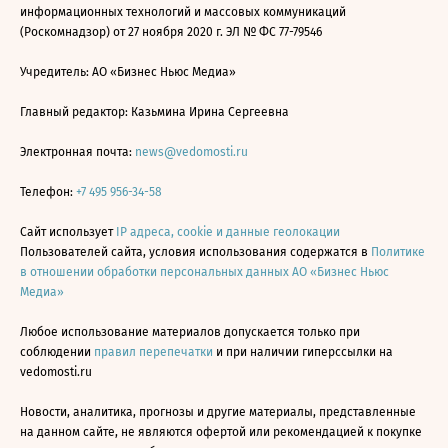
информационных технологий и массовых коммуникаций
(Роскомнадзор) от 27 ноября 2020 г. ЭЛ № ФС 77-79546
Учредитель: АО «Бизнес Ньюс Медиа»
Главный редактор: Казьмина Ирина Сергеевна
Электронная почта:
news@vedomosti.ru
Телефон:
+7 495 956-34-58
Сайт использует
IP адреса, cookie и данные геолокации
Пользователей сайта, условия использования содержатся в
Политике
в отношении обработки персональных данных АО «Бизнес Ньюс
Медиа»
Любое использование материалов допускается только при
соблюдении
правил перепечатки
и при наличии гиперссылки на
vedomosti.ru
Новости, аналитика, прогнозы и другие материалы, представленные
на данном сайте, не являются офертой или рекомендацией к покупке