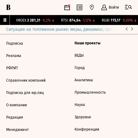
Войти
31%
↑
IMOEX
2 281,31
-0,2%
↓
RTSI
874,64
-1,12%
↓
RGBI
115,17
-0,06%
↓
Ситуация на топливном рынке: меры, динамика, прогнозы
Выб
Наши проекты
Подписка
ВЕДЫ
Реклама
Город
РФРИТ
Аналитика
Справочник компаний
Промышленность
Подписка для юр.лиц
Наука
О компании
Здоровье
Редакция
Конференции
Менеджмент