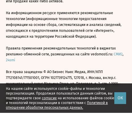
или продаже каких-либо активов.
На информационном ресурсе применяются рекомендательные
технологии (информационные технологии предоставления
информации на основе сбора, систематизации и анализа сведений,
относящихся к предпочтениям пользователей сети «Интернет»,
находящихся на территории Российской Федерации).
Правила применения рекомендательных технологий в виджетах
рекламно-обменной сети, размещенных на сайте vedomosti.ru:
СМИ2
,
24smi
Все права защищены © АО Бизнес Ньюс Медиа, ИНН/КПП
7712108141/771501001, ОГРН 1027739124775, 127018, г. Москва, вн.тер.г.
муниципальный округ Марьина Роща, ул. Полковая, д. 3, стр. 1 1999—
На нашем сайте используются cookie-файлы и технологии
2026
персонализации. Продолжая пользоваться данным сайтом, вы
ОК
подтверждаете свое
согласие
на использование файлов cookie
и технологий персонализации в соответствии с
Политикой в
отношении обработки персональных данных.