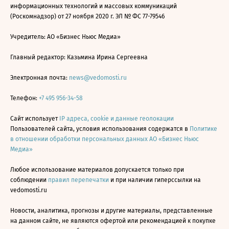
информационных технологий и массовых коммуникаций
(Роскомнадзор) от 27 ноября 2020 г. ЭЛ № ФС 77-79546
Учредитель: АО «Бизнес Ньюс Медиа»
Главный редактор: Казьмина Ирина Сергеевна
Электронная почта:
news@vedomosti.ru
Телефон:
+7 495 956-34-58
Сайт использует
IP адреса, cookie и данные геолокации
Пользователей сайта, условия использования содержатся в
Политике
в отношении обработки персональных данных АО «Бизнес Ньюс
Медиа»
Любое использование материалов допускается только при
соблюдении
правил перепечатки
и при наличии гиперссылки на
vedomosti.ru
Новости, аналитика, прогнозы и другие материалы, представленные
на данном сайте, не являются офертой или рекомендацией к покупке