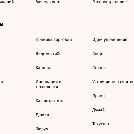
мпаний
Менеджмент
Распространение
ты
Правила торговли
Идеи управления
Ведомости&
Спорт
Капитал
Страна
ть
Инновации и
Устойчивое развити
технологии
Право
Как потратить
Думай
Туризм
Техуспех
Форум