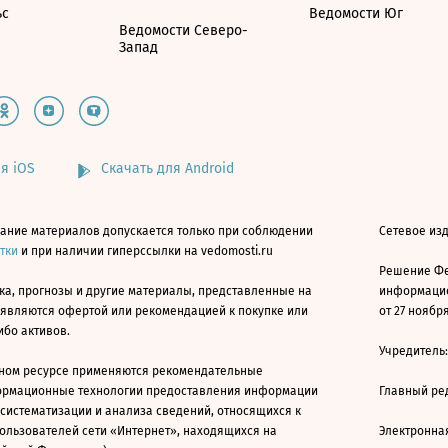
ьс
Ведомости Юг
Ведомости Северо-
Запад
я iOS
Скачать для Android
ание материалов допускается только при соблюдении
Сетевое изд
атки
и при наличии гиперссылки на vedomosti.ru
Решение Фе
ка, прогнозы и другие материалы, представленные на
информацио
 являются офертой или рекомендацией к покупке или
от 27 ноября
ибо активов.
Учредитель
ном ресурсе применяются рекомендательные
ормационные технологии предоставления информации
Главный ре
 систематизации и анализа сведений, относящихся к
ользователей сети «Интернет», находящихся на
Электронна