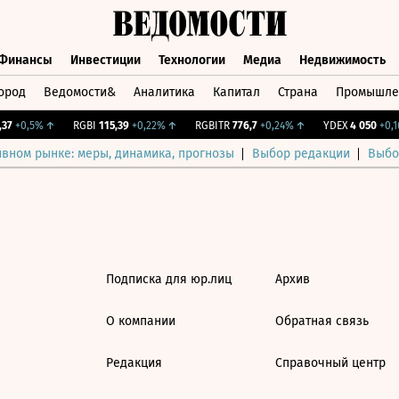
Финансы
Инвестиции
Технологии
Медиа
Недвижимость
ород
Ведомости&
Аналитика
Капитал
Страна
Промышле
а
Финансы
Инвестиции
Технологии
Медиа
Недвижимос
7
+0,5%
↑
RGBI
115,39
+0,22%
↑
RGBITR
776,7
+0,24%
↑
YDEX
4 050
+0,16
ивном рынке: меры, динамика, прогнозы
Выбор редакции
Выбо
Подписка для юр.лиц
Архив
О компании
Обратная связь
Редакция
Справочный центр