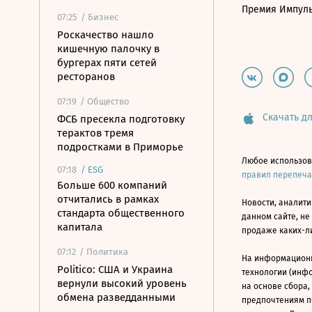
Премия Импул
07:25
/ Бизнес
Роскачество нашло
кишечную палочку в
бургерах пяти сетей
ресторанов
07:19
/ Общество
Скачать дл
ФСБ пресекла подготовку
терактов тремя
подростками в Приморье
Любое использов
07:18
/
ESG
правил перепеч
Больше 600 компаний
отчитались в рамках
Новости, аналити
стандарта общественного
данном сайте, не
капитала
продаже каких-л
07:12
/ Политика
На информацион
Politico: США и Украина
технологии (инф
вернули высокий уровень
на основе сбора,
обмена разведданными
предпочтениям п