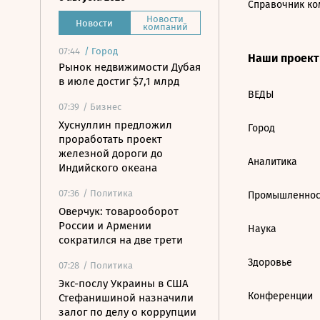
Справочник ко
Новости
Новости
компаний
07:44
/
Город
Наши проек
Рынок недвижимости Дубая
в июле достиг $7,1 млрд
ВЕДЫ
07:39
/ Бизнес
Хуснуллин предложил
Город
проработать проект
железной дороги до
Аналитика
Индийского океана
07:36
/ Политика
Промышленнос
Оверчук: товарооборот
России и Армении
Наука
сократился на две трети
Здоровье
07:28
/ Политика
Экс-послу Украины в США
Конференции
Стефанишиной назначили
залог по делу о коррупции