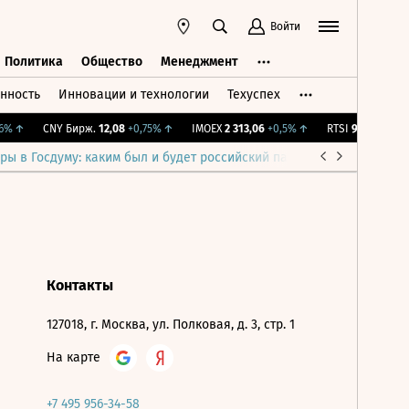
Войти
Политика
Общество
Менеджмент
нность
Инновации и технологии
Техуспех
ть
Политика
Общество
Менеджмент
%
↑
CNY Бирж.
12,08
+0,75%
↑
IMOEX
2 313,06
+0,5%
↑
RTSI
900,37
+0,5%
ры в Госдуму: каким был и будет российский парламент
Война н
Контакты
127018, г. Москва, ул. Полковая, д. 3, стр. 1
На карте
+7 495 956-34-58