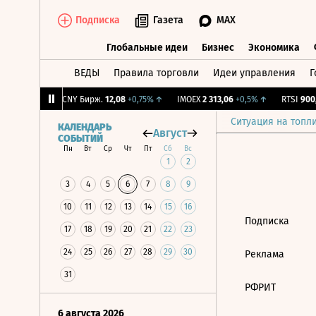
Подписка
Газета
MAX
Глобальные идеи
Бизнес
Экономика
ВЕДЫ
Правила торговли
Идеи управления
Г
Глобальные идеи
Бизнес
Экономик
50
+0,16%
↑
CNY Бирж.
12,08
+0,75%
↑
IMOEX
2 313,06
+0,5%
↑
RTSI
900,3
Ситуация на топл
КАЛЕНДАРЬ
Август
СОБЫТИЙ
Пн
Вт
Ср
Чт
Пт
Сб
Вс
1
2
3
4
5
6
7
8
9
10
11
12
13
14
15
16
Подписка
17
18
19
20
21
22
23
24
25
26
27
28
29
30
Реклама
31
РФРИТ
6 августа 2026