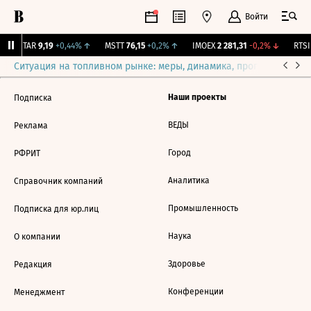
Войти
UTAR
9,19
+0,44%
↑
MSTT
76,15
+0,2%
↑
IMOEX
2 281,31
-0,2%
↓
RTSI
Ситуация на топливном рынке: меры, динамика, прогнозы
Выб
Наши проекты
Подписка
ВЕДЫ
Реклама
Город
РФРИТ
Аналитика
Справочник компаний
Промышленность
Подписка для юр.лиц
Наука
О компании
Здоровье
Редакция
Конференции
Менеджмент