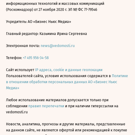
информационных технологий и массовых коммуникаций
(Роскомнадзор) от 27 ноября 2020 г. ЭЛ № ФС 77-79546
Учредитель: АО «Бизнес Ньюс Медиа»
Главный редактор: Казьмина Ирина Сергеевна
Электронная почта:
news@vedomosti.ru
Телефон:
+7 495 956-34-58
Сайт использует
IP адреса, cookie и данные геолокации
Пользователей сайта, условия использования содержатся в
Политике
в отношении обработки персональных данных АО «Бизнес Ньюс
Медиа»
Любое использование материалов допускается только при
соблюдении
правил перепечатки
и при наличии гиперссылки на
vedomosti.ru
Новости, аналитика, прогнозы и другие материалы, представленные
на данном сайте, не являются офертой или рекомендацией к покупке