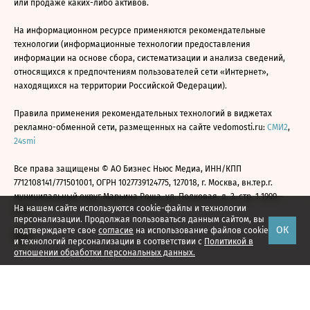
или продаже каких-либо активов.
На информационном ресурсе применяются рекомендательные
технологии (информационные технологии предоставления
информации на основе сбора, систематизации и анализа сведений,
относящихся к предпочтениям пользователей сети «Интернет»,
находящихся на территории Российской Федерации).
Правила применения рекомендательных технологий в виджетах
рекламно-обменной сети, размещенных на сайте vedomosti.ru:
СМИ2
,
24smi
Все права защищены © АО Бизнес Ньюс Медиа, ИНН/КПП
7712108141/771501001, ОГРН 1027739124775, 127018, г. Москва, вн.тер.г.
муниципальный округ Марьина Роща, ул. Полковая, д. 3, стр. 1 1999—
На нашем сайте используются cookie-файлы и технологии
2026
персонализации. Продолжая пользоваться данным сайтом, вы
ОК
подтверждаете свое
согласие
на использование файлов cookie
и технологий персонализации в соответствии с
Политикой в
отношении обработки персональных данных.