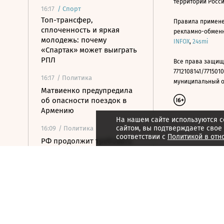
территории Росс
16:17
/
Спорт
Топ-трансфер,
Правила примене
сплоченность и яркая
рекламно-обменно
молодежь: почему
INFOX
,
24smi
«Спартак» может выиграть
РПЛ
Все права защищ
7712108141/7715010
16:17
/ Политика
муниципальный окр
Матвиенко предупредила
об опасности поездок в
Армению
На нашем сайте используются c
сайтом, вы подтверждаете свое
16:09
/ Политика
соответствии с
Политикой в отн
РФ продолжит требовать
наказания для заказчиков
теракта на «Северных
потоках»
16:08
/ Политика
Матвиенко: отношения РФ
и Армении напоминают
«улицу с односторонним