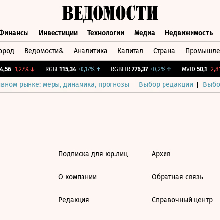
Финансы
Инвестиции
Технологии
Медиа
Недвижимость
ород
Ведомости&
Аналитика
Капитал
Страна
Промышле
а
Финансы
Инвестиции
Технологии
Медиа
Недвижимос
,56
-1,27%
↓
RGBI
115,34
+0,17%
↑
RGBITR
776,37
+0,2%
↑
MVID
50,1
-2,81
ивном рынке: меры, динамика, прогнозы
Выбор редакции
Выбо
Подписка для юр.лиц
Архив
О компании
Обратная связь
Редакция
Справочный центр