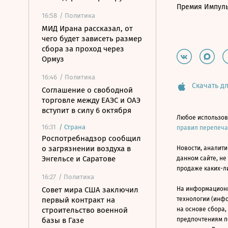
Премия Импул
16:58
/ Политика
МИД Ирана рассказал, от
чего будет зависеть размер
сбора за проход через
Ормуз
16:46
/ Политика
Скачать дл
Соглашение о свободной
торговле между ЕАЭС и ОАЭ
вступит в силу 6 октября
Любое использов
16:31
/
Страна
правил перепеч
Роспотребнадзор сообщил
о загрязнении воздуха в
Новости, аналити
Энгельсе и Саратове
данном сайте, не
продаже каких-л
16:27
/ Политика
Совет мира США заключил
На информацион
первый контракт на
технологии (инф
строительство военной
на основе сбора,
базы в Газе
предпочтениям п