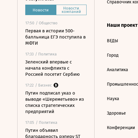
Справочник ко
Новости
Новости
компаний
17:50
/ Общество
Наши проек
Первая в истории 500-
балльница ЕГЭ поступила в
ВЕДЫ
МФТИ
17:33
/ Политика
Город
Зеленский впервые с
начала конфликта с
Аналитика
Россией посетит Сербию
Промышленнос
17:22
/ Бизнес
Путин подписал указ о
Наука
выводе «Шереметьево» из
списка стратегических
предприятий
Здоровье
17:05
/ Политика
Конференции
Путин объявил
благодарность рэперу ST