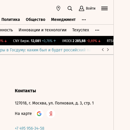
Войти
Политика
Общество
Менеджмент
нность
Инновации и технологии
Техуспех
ть
Политика
Общество
Менеджмент
%
↓
CNY Бирж.
12,081
+0,76%
↑
IMOEX
2 285,88
-0,69%
↓
RTSI
884,56
-1,2
ры в Госдуму: каким был и будет российский парламент
Война н
Контакты
127018, г. Москва, ул. Полковая, д. 3, стр. 1
На карте
+7 495 956-34-58