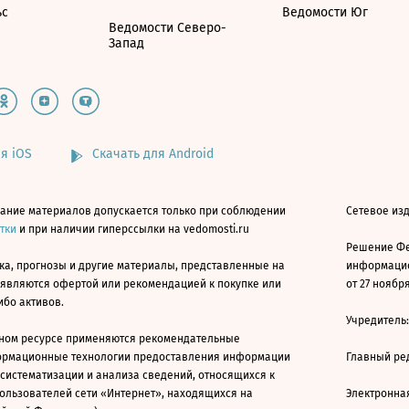
ьс
Ведомости Юг
Ведомости Северо-
Запад
я iOS
Скачать для Android
ание материалов допускается только при соблюдении
Сетевое изд
атки
и при наличии гиперссылки на vedomosti.ru
Решение Фе
ка, прогнозы и другие материалы, представленные на
информацио
 являются офертой или рекомендацией к покупке или
от 27 ноября
ибо активов.
Учредитель
ном ресурсе применяются рекомендательные
ормационные технологии предоставления информации
Главный ре
 систематизации и анализа сведений, относящихся к
ользователей сети «Интернет», находящихся на
Электронна