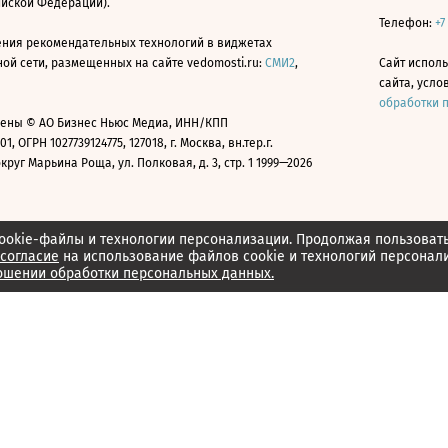
ийской Федерации).
Телефон:
+7
ния рекомендательных технологий в виджетах
й сети, размещенных на сайте vedomosti.ru:
СМИ2
,
Сайт испол
сайта, усл
обработки 
ены © АО Бизнес Ньюс Медиа, ИНН/КПП
01, ОГРН 1027739124775, 127018, г. Москва, вн.тер.г.
уг Марьина Роща, ул. Полковая, д. 3, стр. 1 1999—2026
ookie-файлы и технологии персонализации. Продолжая пользоват
согласие
на использование файлов cookie и технологий персонал
ошении обработки персональных данных.