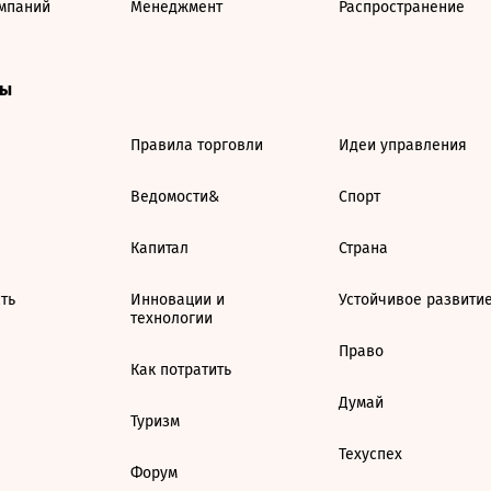
мпаний
Менеджмент
Распространение
ты
Правила торговли
Идеи управления
Ведомости&
Спорт
Капитал
Страна
ть
Инновации и
Устойчивое развити
технологии
Право
Как потратить
Думай
Туризм
Техуспех
Форум