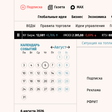
Подписка
Газета
MAX
Глобальные идеи
Бизнес
Экономика
ВЕДЫ
Правила торговли
Идеи управления
Г
Глобальные идеи
Бизнес
Экономик
1
-2,81%
↓
CNY Бирж.
12,081
+0,76%
↑
IMOEX
2 285,88
-0,69%
↓
RTSI
884
Ситуация на топл
КАЛЕНДАРЬ
Август
СОБЫТИЙ
Пн
Вт
Ср
Чт
Пт
Сб
Вс
1
2
3
4
5
6
7
8
9
10
11
12
13
14
15
16
Подписка
17
18
19
20
21
22
23
24
25
26
27
28
29
30
Реклама
31
РФРИТ
6 августа 2026