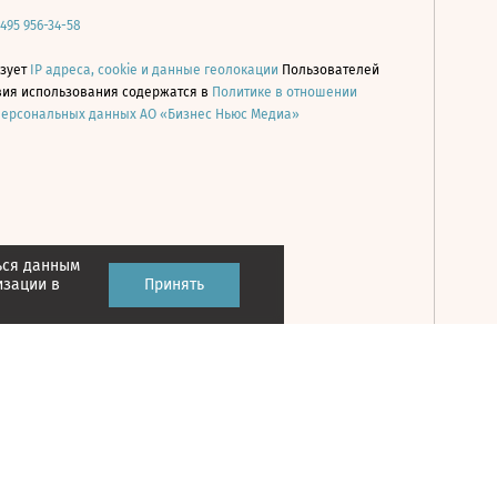
 495 956-34-58
ьзует
IP адреса, cookie и данные геолокации
Пользователей
овия использования содержатся в
Политике в отношении
персональных данных АО «Бизнес Ньюс Медиа»
ься данным
Принять
изации в