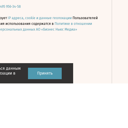
 495 956-34-58
ьзует
IP адреса, cookie и данные геолокации
Пользователей
овия использования содержатся в
Политике в отношении
персональных данных АО «Бизнес Ньюс Медиа»
ься данным
Принять
изации в