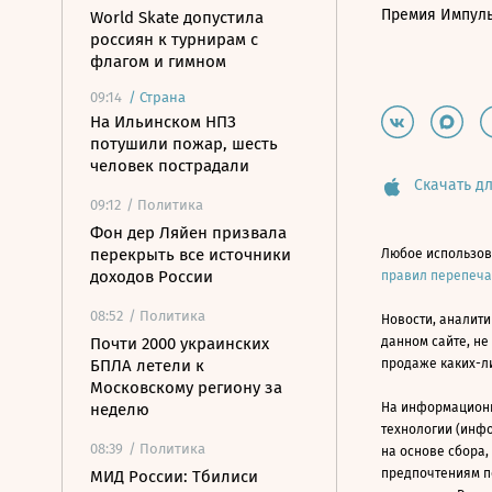
Премия Импул
World Skate допустила
россиян к турнирам с
флагом и гимном
09:14
/
Страна
На Ильинском НПЗ
потушили пожар, шесть
человек пострадали
Скачать дл
09:12
/ Политика
Фон дер Ляйен призвала
перекрыть все источники
Любое использов
доходов России
правил перепеч
08:52
/ Политика
Новости, аналити
Почти 2000 украинских
данном сайте, не
БПЛА летели к
продаже каких-л
Московскому региону за
неделю
На информацион
технологии (инф
08:39
/ Политика
на основе сбора,
предпочтениям п
МИД России: Тбилиси