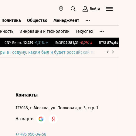
Войти
Политика
Общество
Менеджмент
нность
Инновации и технологии
Техуспех
ть
Политика
Общество
Менеджмент
CNY Бирж.
12,239
+1,31%
↑
IMOEX
2 281,31
-0,2%
↓
RTSI
874,64
-1,12%
↓
ры в Госдуму: каким был и будет российский парламент
Война н
Контакты
127018, г. Москва, ул. Полковая, д. 3, стр. 1
На карте
+7 495 956-34-58