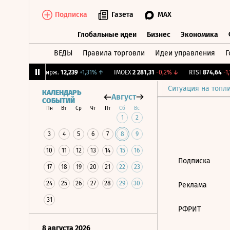
Подписка
Газета
MAX
Глобальные идеи
Бизнес
Экономика
ВЕДЫ
Правила торговли
Идеи управления
Г
Глобальные идеи
Бизнес
Экономик
24%
↓
CNY Бирж.
12,239
+1,31%
↑
IMOEX
2 281,31
-0,2%
↓
RTSI
874,64
-1,1
Ситуация на топл
КАЛЕНДАРЬ
Август
СОБЫТИЙ
Пн
Вт
Ср
Чт
Пт
Сб
Вс
1
2
3
4
5
6
7
8
9
10
11
12
13
14
15
16
Подписка
17
18
19
20
21
22
23
24
25
26
27
28
29
30
Реклама
31
РФРИТ
8 августа 2026