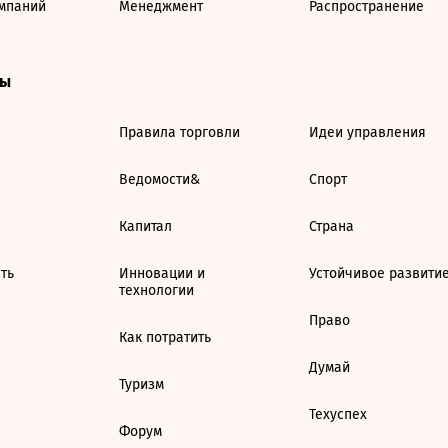
мпаний
Менеджмент
Распространение
ты
Правила торговли
Идеи управления
Ведомости&
Спорт
Капитал
Страна
ть
Инновации и
Устойчивое развити
технологии
Право
Как потратить
Думай
Туризм
Техуспех
Форум