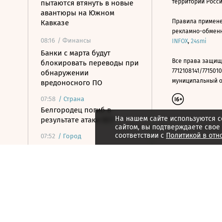
территории Росс
пытаются втянуть в новые
авантюры на Южном
Правила примене
Кавказе
рекламно-обменно
08:16
/ Финансы
INFOX
,
24smi
Банки с марта будут
Все права защищ
блокировать переводы при
7712108141/7715010
обнаружении
муниципальный окр
вредоносного ПО
07:58
/
Страна
Белгородец погиб в
На нашем сайте используются c
результате атаки ВСУ
сайтом, вы подтверждаете свое
соответствии с
Политикой в отн
07:52
/
Город
Гастрономия, история
литературы и
экзистенциализм: книжные
новинки лета
07:42
/ Политика
Какие законы вступили в
силу в августе