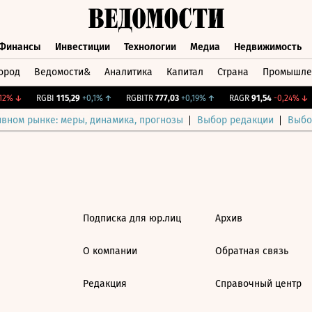
Финансы
Инвестиции
Технологии
Медиа
Недвижимость
ород
Ведомости&
Аналитика
Капитал
Страна
Промышле
а
Финансы
Инвестиции
Технологии
Медиа
Недвижимос
2%
↓
RGBI
115,29
+0,1%
↑
RGBITR
777,03
+0,19%
↑
RAGR
91,54
-0,24%
↓
ивном рынке: меры, динамика, прогнозы
Выбор редакции
Выбо
Подписка для юр.лиц
Архив
О компании
Обратная связь
Редакция
Справочный центр