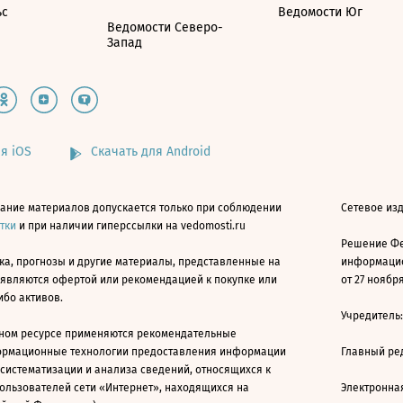
ьс
Ведомости Юг
Ведомости Северо-
Запад
я iOS
Скачать для Android
ание материалов допускается только при соблюдении
Сетевое изд
атки
и при наличии гиперссылки на vedomosti.ru
Решение Фе
ка, прогнозы и другие материалы, представленные на
информацио
 являются офертой или рекомендацией к покупке или
от 27 ноября
ибо активов.
Учредитель
ном ресурсе применяются рекомендательные
ормационные технологии предоставления информации
Главный ре
 систематизации и анализа сведений, относящихся к
ользователей сети «Интернет», находящихся на
Электронна