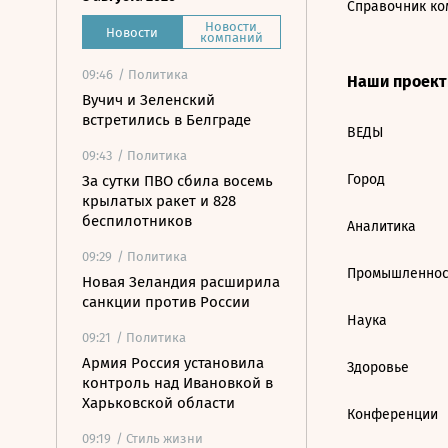
Справочник ко
Новости
Новости
компаний
09:46
/ Политика
Наши проек
Вучич и Зеленский
встретились в Белграде
ВЕДЫ
09:43
/ Политика
Город
За сутки ПВО сбила восемь
крылатых ракет и 828
беспилотников
Аналитика
09:29
/ Политика
Промышленнос
Новая Зеландия расширила
санкции против России
Наука
09:21
/ Политика
Армия Россия установила
Здоровье
контроль над Ивановкой в
Харьковской области
Конференции
09:19
/ Стиль жизни