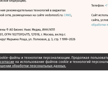
ийской Федерации).
Телефон:
+7
ния рекомендательных технологий в виджетах
й сети, размещенных на сайте vedomosti.ru:
СМИ2
,
Сайт испол
сайта, усл
обработки 
ены © АО Бизнес Ньюс Медиа, ИНН/КПП
01, ОГРН 1027739124775, 127018, г. Москва, вн.тер.г.
уг Марьина Роща, ул. Полковая, д. 3, стр. 1 1999—2026
ookie-файлы и технологии персонализации. Продолжая пользоват
согласие
на использование файлов cookie и технологий персонал
ошении обработки персональных данных.