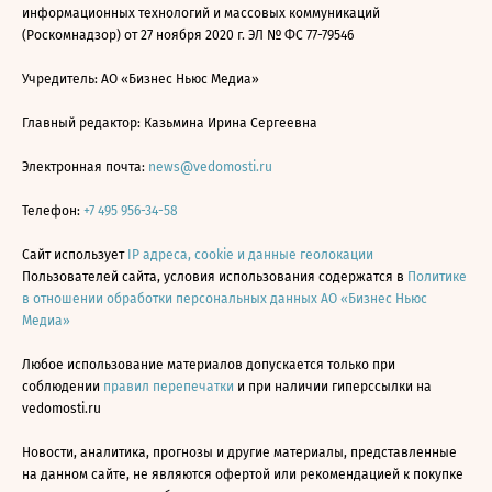
информационных технологий и массовых коммуникаций
(Роскомнадзор) от 27 ноября 2020 г. ЭЛ № ФС 77-79546
Учредитель: АО «Бизнес Ньюс Медиа»
Главный редактор: Казьмина Ирина Сергеевна
Электронная почта:
news@vedomosti.ru
Телефон:
+7 495 956-34-58
Сайт использует
IP адреса, cookie и данные геолокации
Пользователей сайта, условия использования содержатся в
Политике
в отношении обработки персональных данных АО «Бизнес Ньюс
Медиа»
Любое использование материалов допускается только при
соблюдении
правил перепечатки
и при наличии гиперссылки на
vedomosti.ru
Новости, аналитика, прогнозы и другие материалы, представленные
на данном сайте, не являются офертой или рекомендацией к покупке