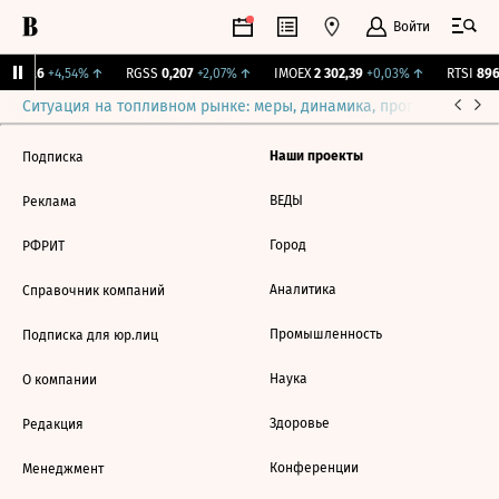
Войти
RX
57,6
+4,54%
↑
RGSS
0,207
+2,07%
↑
IMOEX
2 302,39
+0,03%
↑
RTSI
896,
Ситуация на топливном рынке: меры, динамика, прогнозы
Выб
Наши проекты
Подписка
ВЕДЫ
Реклама
Город
РФРИТ
Аналитика
Справочник компаний
Промышленность
Подписка для юр.лиц
Наука
О компании
Здоровье
Редакция
Конференции
Менеджмент