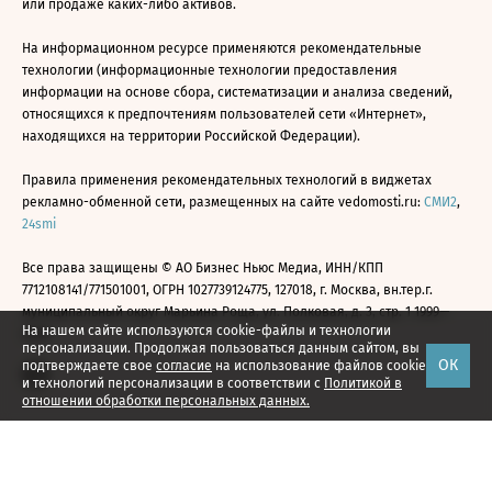
или продаже каких-либо активов.
На информационном ресурсе применяются рекомендательные
технологии (информационные технологии предоставления
информации на основе сбора, систематизации и анализа сведений,
относящихся к предпочтениям пользователей сети «Интернет»,
находящихся на территории Российской Федерации).
Правила применения рекомендательных технологий в виджетах
рекламно-обменной сети, размещенных на сайте vedomosti.ru:
СМИ2
,
24smi
Все права защищены © АО Бизнес Ньюс Медиа, ИНН/КПП
7712108141/771501001, ОГРН 1027739124775, 127018, г. Москва, вн.тер.г.
муниципальный округ Марьина Роща, ул. Полковая, д. 3, стр. 1 1999—
На нашем сайте используются cookie-файлы и технологии
2026
персонализации. Продолжая пользоваться данным сайтом, вы
ОК
подтверждаете свое
согласие
на использование файлов cookie
и технологий персонализации в соответствии с
Политикой в
отношении обработки персональных данных.